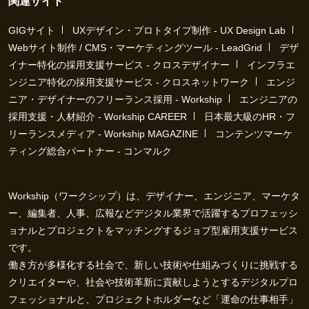
関連サイト
GIGサイト
UXデザイン・プロトタイプ制作 - UX Design Lab
Webサイト制作 / CMS・マーケティングツール - LeadGrid
デザ
イナー特化の採用支援サービス - クロスデザイナー
インフラエ
ンジニア特化の採用支援サービス - クロスネットワーク
エンジ
ニア・デザイナーのフリーランス採用 - Workship
エンジニアの
採用支援・人材紹介 - Workship CAREER
日本最大級のHR・フ
リーランスメディア - Workship MAGAZINE
コンテンツマーケ
ティング総合パートナー - コンマルク
Workship（ワークシップ）は、デザイナー、エンジニア、マーケタ
ー、編集者、人事、広報などデジタル業界で活躍するプロフェッシ
ョナルとプロジェクトをマッチングするジョブ型雇用支援サービス
です。
働き方が多様化する社会で、新しい技術や仕組みづくりに挑戦する
クリエイターや、社会や技術革新に貢献しようとするデジタルプロ
フェッショナルと、プロジェクトホルダーなど「運命の仕事相手」