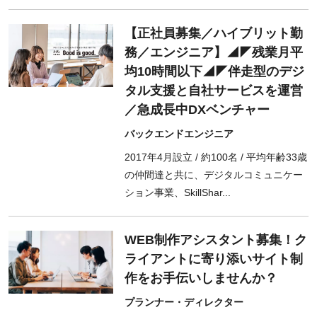
【正社員募集／ハイブリット勤
務／エンジニア】◢◤残業月平
均10時間以下◢◤伴走型のデジ
タル支援と自社サービスを運営
／急成長中DXベンチャー
バックエンドエンジニア
2017年4月設立 / 約100名 / 平均年齢33歳
の仲間達と共に、デジタルコミュニケー
ション事業、SkillShar...
WEB制作アシスタント募集！ク
ライアントに寄り添いサイト制
作をお手伝いしませんか？
プランナー・ディレクター