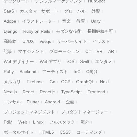
テックリード
デジタルマーケティング
HubSpot
SaaS
カスタマーサポート
グローバル
外資
Adobe
イラストレーター
音楽
教育
Unity
Django
Ruby on Rails
モダンな技術
長期継続も可
高時給
UI/UX
Vue.js
サーバーサイド
イラスト
記事
マネジメント
プロモーション
C#
VR
AR
Webデザイナー
Webアプリ
iOS
Swift
エンタメ
Ruby
Backend
アーティスト
toC
C向け
メルカリ
Firebase
Go
GCP
GraphQL
Next
Next.js
React
React.js
TypeScript
Frontend
コンサル
Flutter
Android
企画
プロジェクトマネジメント
プロダクトマネージャー
PdM
Web
Linux
フルスタック
海外
ポータルサイト
HTML5
CSS3
コーディング