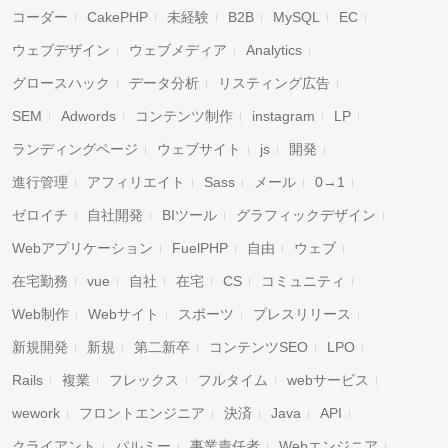
コーダー
CakePHP
未経験
B2B
MySQL
EC
ウェブデザイン
ウェブメディア
Analytics
グロースハック
データ分析
リスティング広告
SEM
Adwords
コンテンツ制作
instagram
LP
ランディングページ
ウェブサイト
js
開発
進行管理
アフィリエイト
Sass
メール
0→1
ゼロイチ
自社開発
BIツール
グラフィックデザイン
Webアプリケーション
FuelPHP
自由
ウェブ
在宅勤務
vue
自社
在宅
CS
コミュニティ
Web制作
Webサイト
スポーツ
プレスリリース
新規開発
新規
第二新卒
コンテンツSEO
LPO
Rails
複業
フレックス
フルタイム
webサービス
wework
フロントエンジニア
決済
Java
API
クライアント
パルミー
事業責任者
Webエンジニア