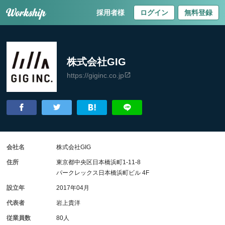
採用者様
ログイン
無料登録
株式会社GIG
https://giginc.co.jp
会社名
株式会社GIG
住所
東京都中央区日本橋浜町1-11-8
パークレックス日本橋浜町ビル 4F
設立年
2017年04月
代表者
岩上貴洋
従業員数
80人