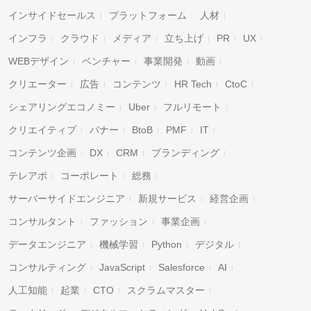
インサイドセールス
プラットフォーム
人材
インフラ
クラウド
メディア
立ち上げ
PR
UX
WEBデザイン
ベンチャー
事業開発
動画
クリエーター
広告
コンテンツ
HR Tech
CtoC
シェアリングエコノミー
Uber
フルリモート
クリエイティブ
バナー
BtoB
PMF
IT
コンテンツ企画
DX
CRM
ブランディング
テレアポ
コーポレート
総務
サーバーサイドエンジニア
新規サービス
経営企画
コンサルタント
ファッション
事業企画
データエンジニア
機械学習
Python
デジタル
コンサルティング
JavaScript
Salesforce
AI
人工知能
起業
CTO
スクラムマスター