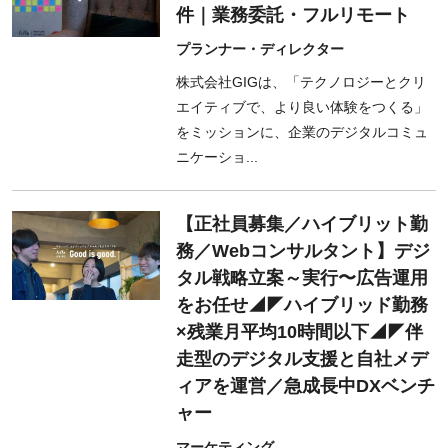
件｜業務委託・フルリモート
プランナー・ディレクター
株式会社GIGは、「テクノロジーとクリ
エイティブで、より良い体験をつくる」
をミッションに、企業のデジタルコミュ
ニケーショ...
【正社員募集／ハイブリット勤
務／Webコンサルタント】デジ
タル戦略立案～実行〜広告運用
をお任せ◢◤ハイブリッド勤務
×残業月平均10時間以下◢◤伴
走型のデジタル支援と自社メデ
ィアを運営／急成長中DXベンチ
ャー
マーケティング