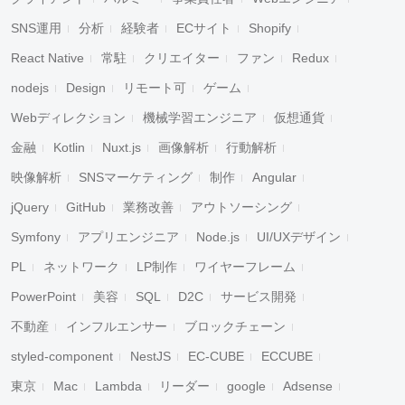
SNS運用
分析
経験者
ECサイト
Shopify
React Native
常駐
クリエイター
ファン
Redux
nodejs
Design
リモート可
ゲーム
Webディレクション
機械学習エンジニア
仮想通貨
金融
Kotlin
Nuxt.js
画像解析
行動解析
映像解析
SNSマーケティング
制作
Angular
jQuery
GitHub
業務改善
アウトソーシング
Symfony
アプリエンジニア
Node.js
UI/UXデザイン
PL
ネットワーク
LP制作
ワイヤーフレーム
PowerPoint
美容
SQL
D2C
サービス開発
不動産
インフルエンサー
ブロックチェーン
styled-component
NestJS
EC-CUBE
ECCUBE
東京
Mac
Lambda
リーダー
google
Adsense