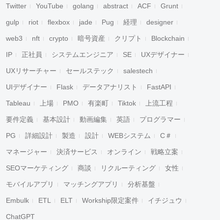
Twitter
YouTube
golang
abstract
ACF
Grunt
gulp
riot
flexbox
jade
Pug
経理
designer
web3
nft
crypto
暗号資産
クリプト
Blockchain
IP
正社員
システムエンジニア
SE
UXデザイナー
UXリサーチャー
セールステック
salestech
UIデザイナー
Flask
データアナリスト
FastAPI
Tableau
上場
PMO
有楽町
Tiktok
上流工程
要件定義
基本設計
動画編集
英語
プログラマー
PG
詳細設計
製造
設計
WEBシステム
C＃
マネージャー
決済サービス
オンライン
戦略立案
SEOマーケティング
商談
リクルーティング
女性
モバイルアプリ
マッチングアプリ
分析基盤
Embulk
ETL
ELT
Workship限定案件
イチジュウ
ChatGPT