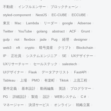
キャンセル
検索
不動産
インフルエンサー
ブロックチェーン
styled-component
NestJS
EC-CUBE
ECCUBE
東京
Mac
Lambda
リーダー
google
Adsense
Twitter
YouTube
golang
abstract
ACF
Grunt
gulp
riot
flexbox
jade
Pug
経理
designer
web3
nft
crypto
暗号資産
クリプト
Blockchain
IP
正社員
システムエンジニア
SE
UXデザイナー
UXリサーチャー
セールステック
salestech
UIデザイナー
Flask
データアナリスト
FastAPI
Tableau
上場
PMO
有楽町
Tiktok
上流工程
要件定義
基本設計
動画編集
英語
プログラマー
PG
詳細設計
製造
設計
WEBシステム
C＃
マネージャー
決済サービス
オンライン
戦略立案