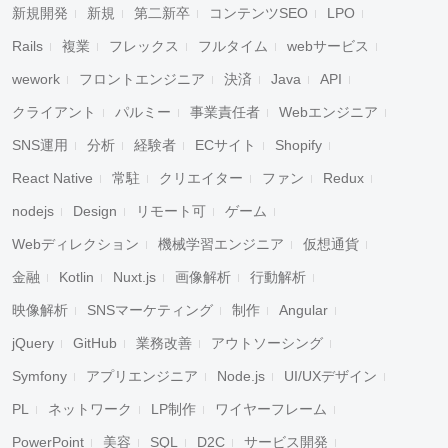
新規開発
新規
第二新卒
コンテンツSEO
LPO
Rails
複業
フレックス
フルタイム
webサービス
wework
フロントエンジニア
決済
Java
API
クライアント
パルミー
事業責任者
Webエンジニア
SNS運用
分析
経験者
ECサイト
Shopify
React Native
常駐
クリエイター
ファン
Redux
nodejs
Design
リモート可
ゲーム
Webディレクション
機械学習エンジニア
仮想通貨
金融
Kotlin
Nuxt.js
画像解析
行動解析
映像解析
SNSマーケティング
制作
Angular
jQuery
GitHub
業務改善
アウトソーシング
Symfony
アプリエンジニア
Node.js
UI/UXデザイン
PL
ネットワーク
LP制作
ワイヤーフレーム
PowerPoint
美容
SQL
D2C
サービス開発