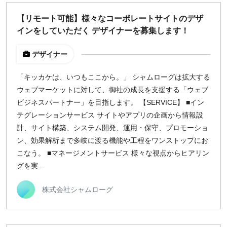
どちらでも可
【リモート可能】様々なコーポレートサイトのデザ
出社希望
インをしていただく デザイナーを募集します！
出社のみ
デザイナー
特徴
「キッカケは、いつもここから。」 シャムローグは拡大する
直接契約
ウェブマーケットに対して、御社の成長を支援する「ウェブ
副業OK
ビジネスパートナー」を目指します。 【SERVICE】 ■イン
新規事業
テグレーションサービス サイトやアプリの企画から情報設
スタートアップ
計、サイト構築、システム開発、運用・保守、プロモーショ
土日週末OK
ン、効果解析まで多岐に渡る機能や工程をワンストップにお
こなう。 ■マネージメントサービス 様々な視点からヒアリン
グを実...
稼働時間
週5日
株式会社シャムローグ
週4日
週3日
週2日