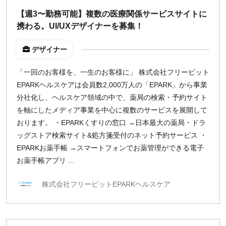
週1日
【週3〜勤務可能】複数の医療関係サービスサイトに
携わる。UI/UXデザイナーを募集！
地域
デザイナー
東京
大阪
「一回のお客様を、一生のお客様に」 株式会社フリービット
EPARKヘルスケアは会員数2,000万人の「EPARK」から事業
名古屋
分社化し、ヘルスケア領域の中で、薬局の検索・予約サイト
京都
を軸にしたメディア事業を中心に複数のサービスを展開して
福岡
おります。 ・EPARKくすりの窓口 →日本最大の薬局・ドラ
ッグストア検索サイト&処方箋受付のネット予約サービス ・
募集状況
EPARKお薬手帳 →スマートフォンでお薬管理ができる電子
お薬手帳アプリ ...
募集中のみ表示
株式会社フリービットEPARKヘルスケア
時給
1,500
円 以上