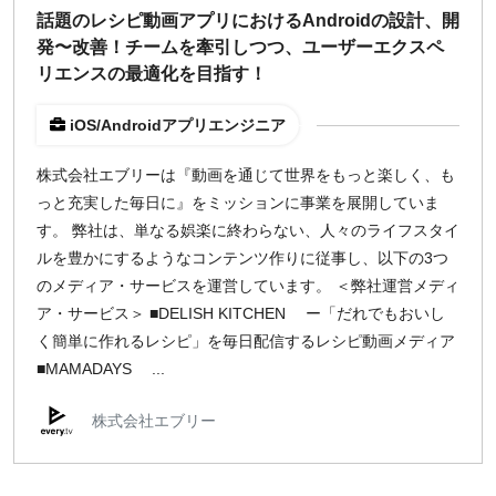
話題のレシピ動画アプリにおけるAndroidの設計、開
¥2,000
¥3,000
¥4,000
¥5,000〜
発〜改善！チームを牽引しつつ、ユーザーエクスペ
リエンスの最適化を目指す！
指定なし
検索
iOS/Androidアプリエンジニア
株式会社エブリーは『動画を通じて世界をもっと楽しく、も
っと充実した毎日に』をミッションに事業を展開していま
す。 弊社は、単なる娯楽に終わらない、人々のライフスタイ
ルを豊かにするようなコンテンツ作りに従事し、以下の3つ
のメディア・サービスを運営しています。 ＜弊社運営メディ
ア・サービス＞ ■DELISH KITCHEN ー「だれでもおいし
く簡単に作れるレシピ」を毎日配信するレシピ動画メディア
■MAMADAYS ...
株式会社エブリー