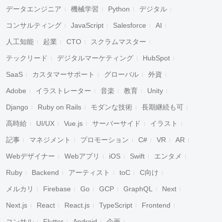
データエンジニア
機械学習
Python
デジタル
コンサルティング
JavaScript
Salesforce
AI
人工知能
起業
CTO
スクラムマスター
テックリード
デジタルマーケティング
HubSpot
SaaS
カスタマーサポート
グローバル
外資
Adobe
イラストレーター
音楽
教育
Unity
Django
Ruby on Rails
モダンな技術
長期継続も可
高時給
UI/UX
Vue.js
サーバーサイド
イラスト
記事
マネジメント
プロモーション
C#
VR
AR
Webデザイナー
Webアプリ
iOS
Swift
エンタメ
Ruby
Backend
アーティスト
toC
C向け
メルカリ
Firebase
Go
GCP
GraphQL
Next
Next.js
React
React.js
TypeScript
Frontend
コンサル
Flutter
Android
企画