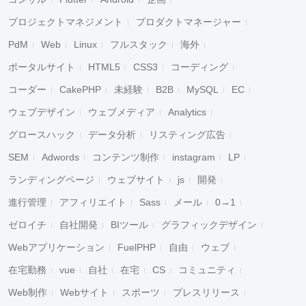
プロジェクトマネジメント
プロダクトマネージャー
PdM
Web
Linux
フルスタック
海外
ポータルサイト
HTML5
CSS3
コーディング
コーダー
CakePHP
未経験
B2B
MySQL
EC
ウェブデザイン
ウェブメディア
Analytics
グロースハック
データ分析
リスティング広告
SEM
Adwords
コンテンツ制作
instagram
LP
ランディングページ
ウェブサイト
js
開発
進行管理
アフィリエイト
Sass
メール
0→1
ゼロイチ
自社開発
BIツール
グラフィックデザイン
Webアプリケーション
FuelPHP
自由
ウェブ
在宅勤務
vue
自社
在宅
CS
コミュニティ
Web制作
Webサイト
スポーツ
プレスリリース