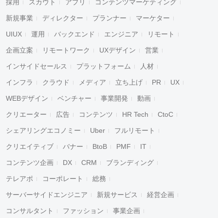
採用
スカウト
アプリ
コンテンツマーケティング
新規事業
ディレクター
プランナー
マーケター
UIUX
運用
バックエンド
エンジニア
リモート
企画立案
リモートワーク
UXデザイン
営業
インサイドセールス
プラットフォーム
人材
インフラ
クラウド
メディア
立ち上げ
PR
UX
WEBデザイン
ベンチャー
事業開発
動画
クリエーター
広告
コンテンツ
HR Tech
CtoC
シェアリングエコノミー
Uber
フルリモート
クリエイティブ
バナー
BtoB
PMF
IT
コンテンツ企画
DX
CRM
ブランディング
テレアポ
コーポレート
総務
サーバーサイドエンジニア
新規サービス
経営企画
コンサルタント
ファッション
事業企画