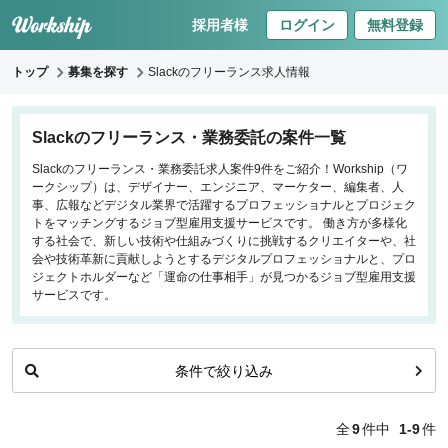
採用者様
ログイン
無料登録
トップ
募集を探す
Slackのフリーランス求人情報
キーワードで探す
Slackのフリーランス・業務委託の案件一覧
Slackのフリーランス・業務委託求人案件9件をご紹介！Workship（ワ
職種
ークシップ）は、デザイナー、エンジニア、マーケター、編集者、人
事、広報などデジタル業界で活躍するプロフェッショナルとプロジェク
フロントエンドエンジニア
トをマッチングするジョブ型雇用支援サービスです。 働き方が多様化
する社会で、新しい技術や仕組みづくりに挑戦するクリエイターや、社
バックエンドエンジニア
会や技術革新に貢献しようとするデジタルプロフェッショナルと、プロ
インフラエンジニア
ジェクトホルダーなど「運命の仕事相手」が見つかるジョブ型雇用支援
iOS/Androidアプリエンジニア
サービスです。
データサイエンティスト
条件で絞り込み
働き方
リモートのみ
全
9
件中
1-9
件
リモート希望