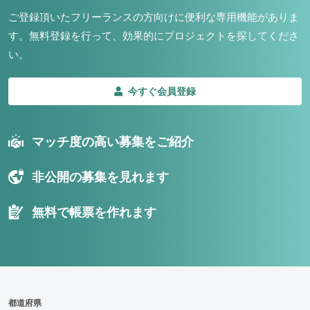
ご登録頂いたフリーランスの方向けに便利な専用機能がありま
週1日
す。
無料登録を行って、効果的にプロジェクトを探してくださ
い。
地域
東京
今すぐ会員登録
大阪
名古屋
京都
マッチ度の高い募集をご紹介
福岡
非公開の募集を見れます
募集状況
無料で帳票を作れます
募集中のみ表示
時給
1,500
円 以上
都道府県