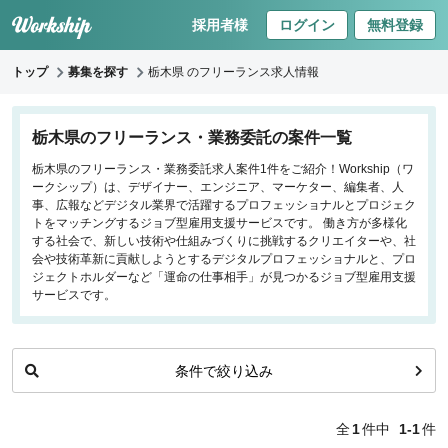
採用者様
ログイン
無料登録
トップ
募集を探す
栃木県 のフリーランス求人情報
キーワードで探す
栃木県のフリーランス・業務委託の案件一覧
栃木県のフリーランス・業務委託求人案件1件をご紹介！Workship（ワ
職種
ークシップ）は、デザイナー、エンジニア、マーケター、編集者、人
事、広報などデジタル業界で活躍するプロフェッショナルとプロジェク
フロントエンドエンジニア
トをマッチングするジョブ型雇用支援サービスです。 働き方が多様化
する社会で、新しい技術や仕組みづくりに挑戦するクリエイターや、社
バックエンドエンジニア
会や技術革新に貢献しようとするデジタルプロフェッショナルと、プロ
インフラエンジニア
ジェクトホルダーなど「運命の仕事相手」が見つかるジョブ型雇用支援
iOS/Androidアプリエンジニア
サービスです。
データサイエンティスト
条件で絞り込み
働き方
リモートのみ
全
1
件中
1-1
件
リモート希望