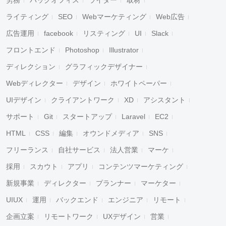
労務
バックオフィス
ライター
取材
ライティング
SEO
Webマーケティング
Web広告
広告運用
facebook
リスティング
UI
Slack
フロントエンド
Photoshop
Illustrator
ディレクション
グラフィックデザイナー
Webディレクター
デザイン
ホワイトペーパー
UIデザイン
クライアントワーク
XD
アシスタント
サポート
Git
スタートアップ
Laravel
EC2
HTML
CSS
編集
オウンドメディア
SNS
フリーランス
自社サービス
法人営業
マーケ
採用
スカウト
アプリ
コンテンツマーケティング
新規事業
ディレクター
プランナー
マーケター
UIUX
運用
バックエンド
エンジニア
リモート
企画立案
リモートワーク
UXデザイン
営業