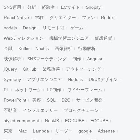
SNS運用
分析
経験者
ECサイト
Shopify
React Native
常駐
クリエイター
ファン
Redux
nodejs
Design
リモート可
ゲーム
Webディレクション
機械学習エンジニア
仮想通貨
金融
Kotlin
Nuxt.js
画像解析
行動解析
映像解析
SNSマーケティング
制作
Angular
jQuery
GitHub
業務改善
アウトソーシング
Symfony
アプリエンジニア
Node.js
UI/UXデザイン
PL
ネットワーク
LP制作
ワイヤーフレーム
PowerPoint
美容
SQL
D2C
サービス開発
不動産
インフルエンサー
ブロックチェーン
styled-component
NestJS
EC-CUBE
ECCUBE
東京
Mac
Lambda
リーダー
google
Adsense