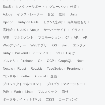
SaaS
カスタマーサポート
グローバル
外資
Adobe
イラストレーター
音楽
教育
Unity
Django
Ruby on Rails
モダンな技術
長期継続も可
高時給
UI/UX
Vue.js
サーバーサイド
イラスト
記事
マネジメント
プロモーション
C#
VR
AR
Webデザイナー
Webアプリ
iOS
Swift
エンタメ
Ruby
Backend
アーティスト
toC
C向け
メルカリ
Firebase
Go
GCP
GraphQL
Next
Next.js
React
React.js
TypeScript
Frontend
コンサル
Flutter
Android
企画
プロジェクトマネジメント
プロダクトマネージャー
PdM
Web
Linux
フルスタック
海外
ポータルサイト
HTML5
CSS3
コーディング