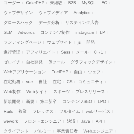
コーダー
CakePHP
未経験
B2B
MySQL
EC
ウェブデザイン
ウェブメディア
Analytics
グロースハック
データ分析
リスティング広告
SEM
Adwords
コンテンツ制作
instagram
LP
ランディングページ
ウェブサイト
js
開発
進行管理
アフィリエイト
Sass
メール
0→1
ゼロイチ
自社開発
BIツール
グラフィックデザイン
Webアプリケーション
FuelPHP
自由
ウェブ
在宅勤務
vue
自社
在宅
CS
コミュニティ
Web制作
Webサイト
スポーツ
プレスリリース
新規開発
新規
第二新卒
コンテンツSEO
LPO
Rails
複業
フレックス
フルタイム
webサービス
wework
フロントエンジニア
決済
Java
API
クライアント
パルミー
事業責任者
Webエンジニア