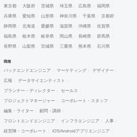
東京都
大阪府
茨城県
埼玉県
広島県
福岡県
¥2,000
¥3,000
¥4,000
¥5,000〜
兵庫県
愛知県
山形県
神奈川県
千葉県
京都府
指定なし
検索
静岡県
北海道
愛媛県
滋賀県
沖縄県
佐賀県
福島県
栃木県
岐阜県
岡山県
長崎県
群馬県
長野県
山梨県
宮城県
三重県
熊本県
石川県
職種
バックエンドエンジニア
マーケティング
デザイナー
広報
データサイエンティスト
プランナー・ディレクター
セールス
プロジェクトマネージャー
コーポレート・スタッフ
編集・ライター
顧問・講師
フロントエンドエンジニア
インフラエンジニア
人事
経営陣・コーポレート
iOS/Androidアプリエンジニア