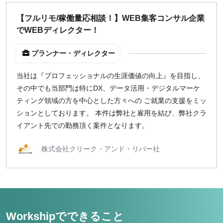
どちらでも可
【フルリモ/稼働量応相談！】WEB集客コンサル企業
出社希望
でWEBディレクター！
出社のみ
プランナー・ディレクター
特徴
当社は『プロフェッショナルの生涯価値の向上』を目指し、
直接契約
その中でも当部門は特にDX、データ活用・デジタルマーケ
副業OK
ティング領域の方を中心とした方々への ご就業の支援をミッ
新規事業
ションとしております。 本件は弊社と雇用を結び、弊社クラ
スタートアップ
イアント先での勤務頂く案件となります。
土日週末OK
株式会社クリーク・アンド・リバー社
稼働時間
週5日
週4日
週3日
Workshipでできること
週2日