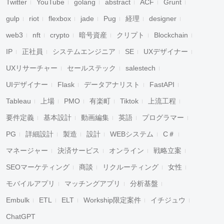
Twitter
YouTube
golang
abstract
ACF
Grunt
gulp
riot
flexbox
jade
Pug
経理
designer
web3
nft
crypto
暗号資産
クリプト
Blockchain
IP
正社員
システムエンジニア
SE
UXデザイナー
UXリサーチャー
セールステック
salestech
UIデザイナー
Flask
データアナリスト
FastAPI
Tableau
上場
PMO
有楽町
Tiktok
上流工程
要件定義
基本設計
動画編集
英語
プログラマー
PG
詳細設計
製造
設計
WEBシステム
C＃
マネージャー
決済サービス
オンライン
戦略立案
SEOマーケティング
商談
リクルーティング
女性
モバイルアプリ
マッチングアプリ
分析基盤
Embulk
ETL
ELT
Workship限定案件
イチジュウ
ChatGPT