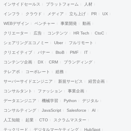
インサイドセールス
プラットフォーム
人材
インフラ
クラウド
メディア
立ち上げ
PR
UX
WEBデザイン
ベンチャー
事業開発
動画
クリエーター
広告
コンテンツ
HR Tech
CtoC
シェアリングエコノミー
Uber
フルリモート
クリエイティブ
バナー
BtoB
PMF
IT
コンテンツ企画
DX
CRM
ブランディング
テレアポ
コーポレート
総務
サーバーサイドエンジニア
新規サービス
経営企画
コンサルタント
ファッション
事業企画
データエンジニア
機械学習
Python
デジタル
コンサルティング
JavaScript
Salesforce
AI
人工知能
起業
CTO
スクラムマスター
テックリード
デジタルマーケティング
HubSpot