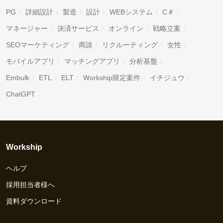
PG
詳細設計
製造
設計
WEBシステム
C＃
マネージャー
決済サービス
オンライン
戦略立案
SEOマーケティング
商談
リクルーティング
女性
モバイルアプリ
マッチングアプリ
分析基盤
Embulk
ETL
ELT
Workship限定案件
イチジュウ
ChatGPT
Workship
ヘルプ
採用担当者様へ
資料ダウンロード