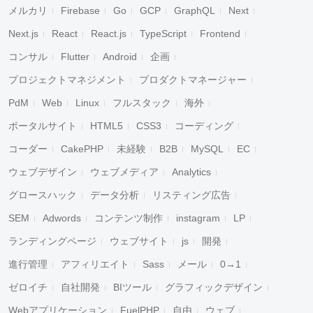
メルカリ
Firebase
Go
GCP
GraphQL
Next
Next.js
React
React.js
TypeScript
Frontend
コンサル
Flutter
Android
企画
プロジェクトマネジメント
プロダクトマネージャー
PdM
Web
Linux
フルスタック
海外
ポータルサイト
HTML5
CSS3
コーディング
コーダー
CakePHP
未経験
B2B
MySQL
EC
ウェブデザイン
ウェブメディア
Analytics
グロースハック
データ分析
リスティング広告
SEM
Adwords
コンテンツ制作
instagram
LP
ランディングページ
ウェブサイト
js
開発
進行管理
アフィリエイト
Sass
メール
0→1
ゼロイチ
自社開発
BIツール
グラフィックデザイン
Webアプリケーション
FuelPHP
自由
ウェブ