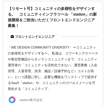
どちらでも可
【リモート可】コミュニティの多様性をデザインす
出社希望
る。 コミュニティインフラツール 「station」の新
出社のみ
規開発をご担当いただくフロントエンドエンジニア
募集！
特徴
フロントエンドエンジニア
直接契約
副業OK
「WE DESIGN COMMUNITY DIVERSITY 〜コミュニティ
新規事業
の多様性をデザインする〜」 私達は、コワーキングスペース
スタートアップ
や複合型施設からオンランコミュニティまで、コミュニティ
土日週末OK
運営者の「コミュニティを活性化できない、運営業務（入会
管理、入退管理、決済、施設／設備予約など）コストが高
い」という課題に対し、必要な機能をワンストップで提供す
稼働時間
るSaaS「station」や、コミュニティのゴールイメージを可
週5日
視化する「コミュニティプ...
週4日
週3日
station株式会社
週2日