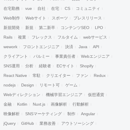
在宅勤務
vue
自社
在宅
CS
コミュニティ
Web制作
Webサイト
スポーツ
プレスリリース
新規開発
新規
第二新卒
コンテンツSEO
LPO
Rails
複業
フレックス
フルタイム
webサービス
wework
フロントエンジニア
決済
Java
API
クライアント
パルミー
事業責任者
Webエンジニア
SNS運用
分析
経験者
ECサイト
Shopify
React Native
常駐
クリエイター
ファン
Redux
nodejs
Design
リモート可
ゲーム
Webディレクション
機械学習エンジニア
仮想通貨
金融
Kotlin
Nuxt.js
画像解析
行動解析
映像解析
SNSマーケティング
制作
Angular
jQuery
GitHub
業務改善
アウトソーシング