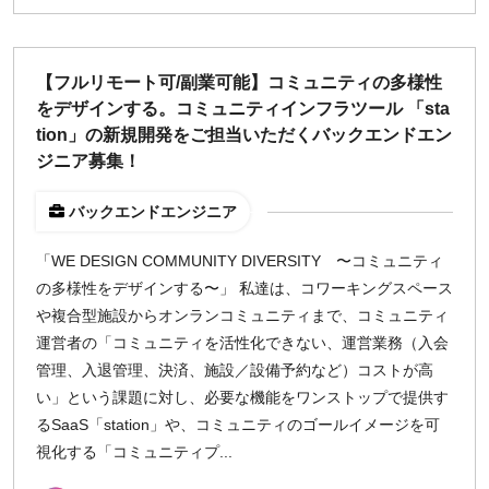
週1日
【フルリモート可/副業可能】コミュニティの多様性
地域
をデザインする。コミュニティインフラツール 「sta
東京
tion」の新規開発をご担当いただくバックエンドエン
大阪
ジニア募集！
名古屋
バックエンドエンジニア
京都
福岡
「WE DESIGN COMMUNITY DIVERSITY 〜コミュニティ
の多様性をデザインする〜」 私達は、コワーキングスペース
募集状況
や複合型施設からオンランコミュニティまで、コミュニティ
運営者の「コミュニティを活性化できない、運営業務（入会
募集中のみ表示
管理、入退管理、決済、施設／設備予約など）コストが高
い」という課題に対し、必要な機能をワンストップで提供す
時給
るSaaS「station」や、コミュニティのゴールイメージを可
視化する「コミュニティプ...
1,500
円 以上