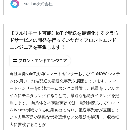
station株式会社
¥2,000
¥3,000
¥4,000
¥5,000〜
指定なし
検索
【フルリモート可能】IoTで配送を最適化するクラウ
ドサービスの開発を行っていただくフロントエンド
エンジニアを募集します！
フロントエンドエンジニア
自社開発のIoT技術(スマートセンサーおよび GoNOW システ
ム)を用い、灯油配送の最適化事業を展開しています。スマ
ートセンサーを灯油ホームタンクに設置し、残量をリアルタ
イムにモニタリングすることで、最適な配送タイミングを把
握します。 自治体との実証実験では、配送回数およびコスト
を約48%削減できる結果も出ており、配送事業者が直面して
いる人手不足や過酷な労働環境などの課題を解消し、収益拡
大に貢献することが...