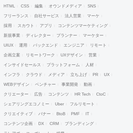
HTML
CSS
編集
オウンドメディア
SNS
フリーランス
自社サービス
法人営業
マーケ
採用
スカウト
アプリ
コンテンツマーケティング
新規事業
ディレクター
プランナー
マーケター
UIUX
運用
バックエンド
エンジニア
リモート
企画立案
リモートワーク
UXデザイン
営業
インサイドセールス
プラットフォーム
人材
インフラ
クラウド
メディア
立ち上げ
PR
UX
WEBデザイン
ベンチャー
事業開発
動画
クリエーター
広告
コンテンツ
HR Tech
CtoC
シェアリングエコノミー
Uber
フルリモート
クリエイティブ
バナー
BtoB
PMF
IT
コンテンツ企画
DX
CRM
ブランディング