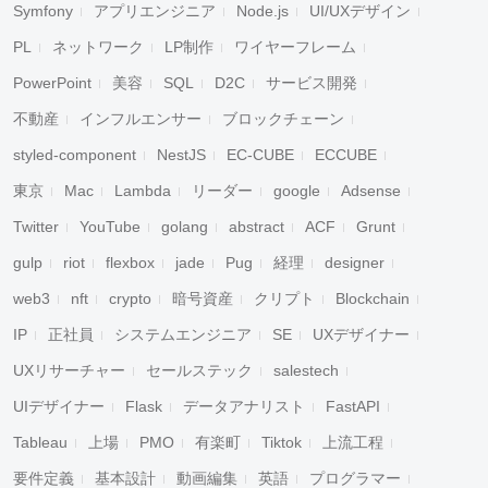
Symfony
アプリエンジニア
Node.js
UI/UXデザイン
PL
ネットワーク
LP制作
ワイヤーフレーム
PowerPoint
美容
SQL
D2C
サービス開発
不動産
インフルエンサー
ブロックチェーン
styled-component
NestJS
EC-CUBE
ECCUBE
キャンセル
検索
東京
Mac
Lambda
リーダー
google
Adsense
Twitter
YouTube
golang
abstract
ACF
Grunt
gulp
riot
flexbox
jade
Pug
経理
designer
web3
nft
crypto
暗号資産
クリプト
Blockchain
IP
正社員
システムエンジニア
SE
UXデザイナー
UXリサーチャー
セールステック
salestech
UIデザイナー
Flask
データアナリスト
FastAPI
Tableau
上場
PMO
有楽町
Tiktok
上流工程
要件定義
基本設計
動画編集
英語
プログラマー