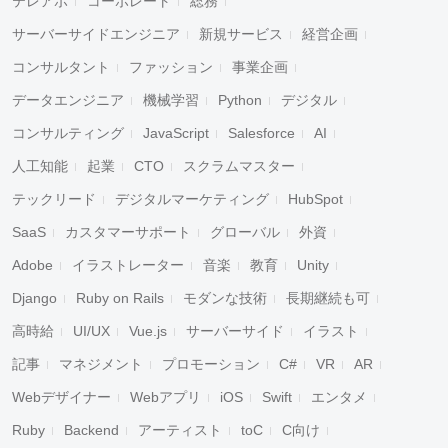
テレアポ
コーポレート
総務
サーバーサイドエンジニア
新規サービス
経営企画
コンサルタント
ファッション
事業企画
データエンジニア
機械学習
Python
デジタル
コンサルティング
JavaScript
Salesforce
AI
人工知能
起業
CTO
スクラムマスター
テックリード
デジタルマーケティング
HubSpot
SaaS
カスタマーサポート
グローバル
外資
Adobe
イラストレーター
音楽
教育
Unity
Django
Ruby on Rails
モダンな技術
長期継続も可
高時給
UI/UX
Vue.js
サーバーサイド
イラスト
記事
マネジメント
プロモーション
C#
VR
AR
Webデザイナー
Webアプリ
iOS
Swift
エンタメ
Ruby
Backend
アーティスト
toC
C向け