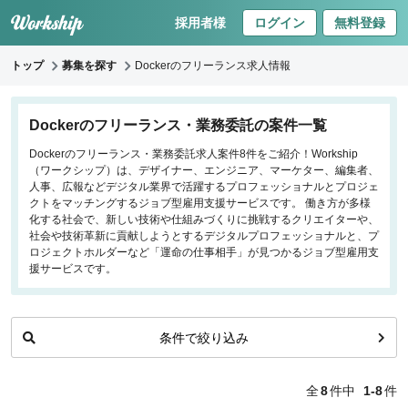
採用者様
ログイン
無料登録
トップ
募集を探す
Dockerのフリーランス求人情報
キーワードで探す
Dockerのフリーランス・業務委託の案件一覧
Dockerのフリーランス・業務委託求人案件8件をご紹介！Workship
職種
（ワークシップ）は、デザイナー、エンジニア、マーケター、編集者、
人事、広報などデジタル業界で活躍するプロフェッショナルとプロジェ
フロントエンドエンジニア
クトをマッチングするジョブ型雇用支援サービスです。 働き方が多様
化する社会で、新しい技術や仕組みづくりに挑戦するクリエイターや、
バックエンドエンジニア
社会や技術革新に貢献しようとするデジタルプロフェッショナルと、プ
インフラエンジニア
ロジェクトホルダーなど「運命の仕事相手」が見つかるジョブ型雇用支
iOS/Androidアプリエンジニア
援サービスです。
データサイエンティスト
条件で絞り込み
働き方
リモートのみ
全
8
件中
1-8
件
リモート希望