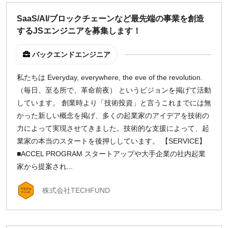
どちらでも可
SaaS/AI/ブロックチェーンなど最先端の事業を創造
出社希望
するJSエンジニアを募集します！
出社のみ
バックエンドエンジニア
特徴
私たちは Everyday, everywhere, the eve of the revolution.
直接契約
（毎日、至る所で、革命前夜） というビジョンを掲げて活動
副業OK
しています。 創業時より「技術投資」と言うこれまでには無
新規事業
かった新しい概念を掲げ、多くの起業家のアイデアを技術の
スタートアップ
力によって実現させてきました。技術的な支援によって、起
土日週末OK
業家の本当のスタートを後押ししています。 【SERVICE】
■ACCEL PROGRAM スタートアップや大手企業の社内起業
家から提案され...
稼働時間
週5日
株式会社TECHFUND
週4日
週3日
週2日