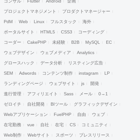
コンサル
Flutter
Android
企画
プロジェクトマネジメント
プロダクトマネージャー
PdM
Web
Linux
フルスタック
海外
ポータルサイト
HTML5
CSS3
コーディング
コーダー
CakePHP
未経験
B2B
MySQL
EC
ウェブデザイン
ウェブメディア
Analytics
グロースハック
データ分析
リスティング広告
SEM
Adwords
コンテンツ制作
instagram
LP
ランディングページ
ウェブサイト
js
開発
進行管理
アフィリエイト
Sass
メール
0→1
ゼロイチ
自社開発
BIツール
グラフィックデザイン
Webアプリケーション
FuelPHP
自由
ウェブ
在宅勤務
vue
自社
在宅
CS
コミュニティ
Web制作
Webサイト
スポーツ
プレスリリース