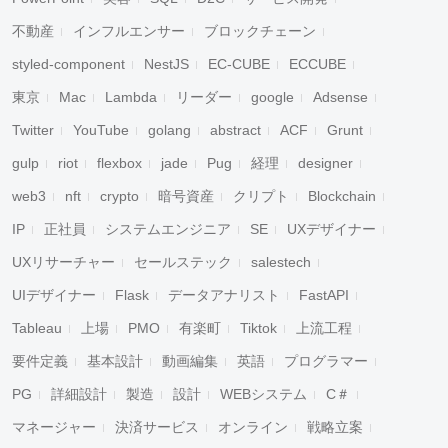
不動産
インフルエンサー
ブロックチェーン
styled-component
NestJS
EC-CUBE
ECCUBE
東京
Mac
Lambda
リーダー
google
Adsense
Twitter
YouTube
golang
abstract
ACF
Grunt
gulp
riot
flexbox
jade
Pug
経理
designer
web3
nft
crypto
暗号資産
クリプト
Blockchain
IP
正社員
システムエンジニア
SE
UXデザイナー
UXリサーチャー
セールステック
salestech
キャンセル
検索
UIデザイナー
Flask
データアナリスト
FastAPI
Tableau
上場
PMO
有楽町
Tiktok
上流工程
要件定義
基本設計
動画編集
英語
プログラマー
PG
詳細設計
製造
設計
WEBシステム
C＃
マネージャー
決済サービス
オンライン
戦略立案