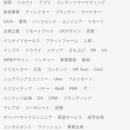
採用
スカウト
アプリ
コンテンツマーケティング
新規事業
ディレクター
プランナー
マーケター
UIUX
運用
バックエンド
エンジニア
リモート
企画立案
リモートワーク
UXデザイン
営業
インサイドセールス
プラットフォーム
人材
インフラ
クラウド
メディア
立ち上げ
PR
UX
WEBデザイン
ベンチャー
事業開発
動画
クリエーター
広告
コンテンツ
HR Tech
CtoC
シェアリングエコノミー
Uber
フルリモート
クリエイティブ
バナー
BtoB
PMF
IT
コンテンツ企画
DX
CRM
ブランディング
テレアポ
コーポレート
総務
サーバーサイドエンジニア
新規サービス
経営企画
コンサルタント
ファッション
事業企画