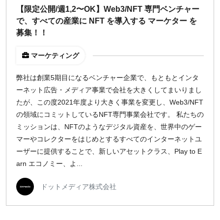
【限定公開/週1,2〜OK】Web3/NFT 専門ベンチャー
¥2,000
¥3,000
¥4,000
¥5,000〜
で、すべての産業に NFT を導入する マーケター を
募集！！
指定なし
検索
マーケティング
弊社は創業5期目になるベンチャー企業で、もともとインタ
ーネット広告・メディア事業で会社を大きくしてまいりまし
たが、この度2021年度より大きく事業を変更し、Web3/NFT
の領域にコミットしているNFT専門事業会社です。 私たちの
ミッションは、NFTのようなデジタル資産を、世界中のゲー
マーやコレクターをはじめとするすべてのインターネットユ
ーザーに提供することで、新しいアセットクラス、Play to E
arn エコノミー、よ...
ドットメディア株式会社