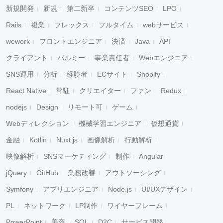
新規開発
新規
第二新卒
コンテンツSEO
LPO
Rails
複業
フレックス
フルタイム
webサービス
wework
フロントエンジニア
決済
Java
API
クライアント
パルミー
事業責任者
Webエンジニア
SNS運用
分析
経験者
ECサイト
Shopify
React Native
常駐
クリエイター
ファン
Redux
nodejs
Design
リモート可
ゲーム
Webディレクション
機械学習エンジニア
仮想通貨
金融
Kotlin
Nuxt.js
画像解析
行動解析
映像解析
SNSマーケティング
制作
Angular
jQuery
GitHub
業務改善
アウトソーシング
Symfony
アプリエンジニア
Node.js
UI/UXデザイン
PL
ネットワーク
LP制作
ワイヤーフレーム
PowerPoint
美容
SQL
D2C
サービス開発