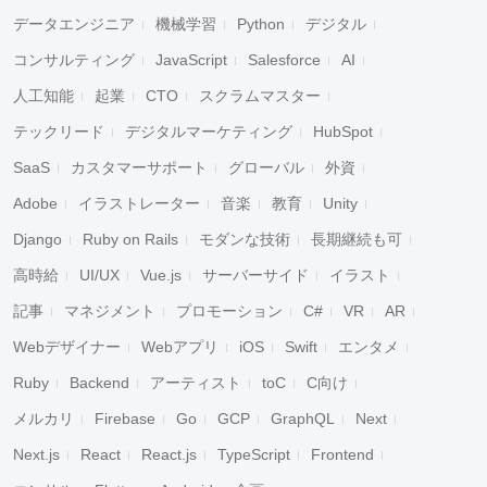
データエンジニア
機械学習
Python
デジタル
コンサルティング
JavaScript
Salesforce
AI
人工知能
起業
CTO
スクラムマスター
テックリード
デジタルマーケティング
HubSpot
SaaS
カスタマーサポート
グローバル
外資
Adobe
イラストレーター
音楽
教育
Unity
Django
Ruby on Rails
モダンな技術
長期継続も可
高時給
UI/UX
Vue.js
サーバーサイド
イラスト
記事
マネジメント
プロモーション
C#
VR
AR
Webデザイナー
Webアプリ
iOS
Swift
エンタメ
Ruby
Backend
アーティスト
toC
C向け
メルカリ
Firebase
Go
GCP
GraphQL
Next
Next.js
React
React.js
TypeScript
Frontend