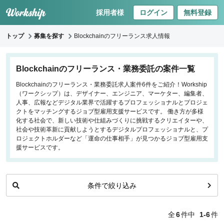
採用者様
ログイン
無料登録
トップ
募集を探す
Blockchainのフリーランス求人情報
キーワードで探す
Blockchainのフリーランス・業務委託の案件一覧
Blockchainのフリーランス・業務委託求人案件6件をご紹介！Workship
職種
（ワークシップ）は、デザイナー、エンジニア、マーケター、編集者、
人事、広報などデジタル業界で活躍するプロフェッショナルとプロジェ
フロントエンドエンジニア
クトをマッチングするジョブ型雇用支援サービスです。 働き方が多様
化する社会で、新しい技術や仕組みづくりに挑戦するクリエイターや、
バックエンドエンジニア
社会や技術革新に貢献しようとするデジタルプロフェッショナルと、プ
インフラエンジニア
ロジェクトホルダーなど「運命の仕事相手」が見つかるジョブ型雇用支
iOS/Androidアプリエンジニア
援サービスです。
データサイエンティスト
条件で絞り込み
働き方
リモートのみ
全
6
件中
1-6
件
リモート希望