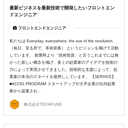
週1日
最新ビジネスを最新技術で開発したいフロントエン
ドエンジニア
地域
フロントエンドエンジニア
東京
大阪
私たちは Everyday, everywhere, the eve of the revolution.
（毎日、至る所で、革命前夜） というビジョンを掲げて活動
名古屋
しています。 創業時より「技術投資」と言うこれまでには無
京都
かった新しい概念を掲げ、多くの起業家のアイデアを技術の
福岡
力によって実現させてきました。技術的な支援によって、起
業家の本当のスタートを後押ししています。 【SERVICE】
募集状況
■ACCEL PROGRAM スタートアップや大手企業の社内起業
家から提案され...
募集中のみ表示
株式会社TECHFUND
時給
1,500
円 以上