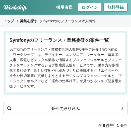
採用者様
ログイン
無料登録
トップ
募集を探す
Symfonyのフリーランス求人情報
キーワードで探す
Symfonyのフリーランス・業務委託の案件一覧
Symfonyのフリーランス・業務委託求人案件6件をご紹介！Workship
職種
（ワークシップ）は、デザイナー、エンジニア、マーケター、編集者、
人事、広報などデジタル業界で活躍するプロフェッショナルとプロジェ
フロントエンドエンジニア
クトをマッチングするジョブ型雇用支援サービスです。 働き方が多様
化する社会で、新しい技術や仕組みづくりに挑戦するクリエイターや、
バックエンドエンジニア
社会や技術革新に貢献しようとするデジタルプロフェッショナルと、プ
インフラエンジニア
ロジェクトホルダーなど「運命の仕事相手」が見つかるジョブ型雇用支
iOS/Androidアプリエンジニア
援サービスです。
データサイエンティスト
条件で絞り込み
働き方
リモートのみ
全
6
件中
1-6
件
リモート希望