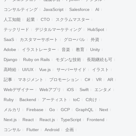
コンサルティング
JavaScript
Salesforce
AI
人工知能
起業
CTO
スクラムマスター
テックリード
デジタルマーケティング
HubSpot
SaaS
カスタマーサポート
グローバル
外資
Adobe
イラストレーター
音楽
教育
Unity
Django
Ruby on Rails
モダンな技術
長期継続も可
高時給
UI/UX
Vue.js
サーバーサイド
イラスト
記事
マネジメント
プロモーション
C#
VR
AR
Webデザイナー
Webアプリ
iOS
Swift
エンタメ
Ruby
Backend
アーティスト
toC
C向け
メルカリ
Firebase
Go
GCP
GraphQL
Next
Next.js
React
React.js
TypeScript
Frontend
コンサル
Flutter
Android
企画