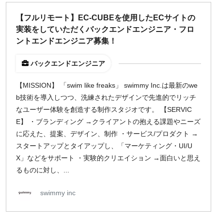
どちらでも可
【フルリモート】EC-CUBEを使用したECサイトの
出社希望
実装をしていただくバックエンドエンジニア・フロ
出社のみ
ントエンドエンジニア募集！
バックエンドエンジニア
特徴
直接契約
【MISSION】 「swim like freaks」 swimmy Inc.は最新のwe
副業OK
b技術を導入しつつ、洗練されたデザインで先進的でリッチ
新規事業
なユーザー体験を創造する制作スタジオです。 【SERVIC
スタートアップ
E】 ・ブランディング →クライアントの抱える課題やニーズ
土日週末OK
に応えた、提案、デザイン、制作 ・サービス/プロダクト →
スタートアップとタイアップし、「マーケティング・UI/U
X」などをサポート ・実験的クリエイション →面白いと思え
稼働時間
るものに対し、...
週5日
週4日
swimmy inc
週3日
週2日