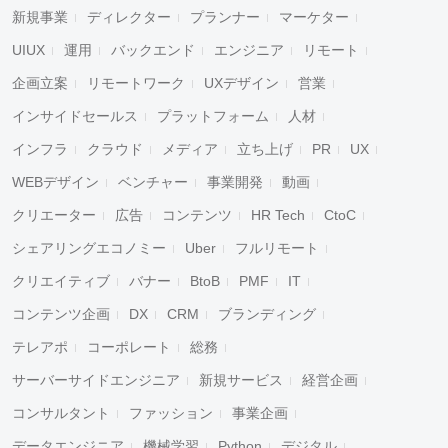
新規事業
ディレクター
プランナー
マーケター
UIUX
運用
バックエンド
エンジニア
リモート
企画立案
リモートワーク
UXデザイン
営業
インサイドセールス
プラットフォーム
人材
インフラ
クラウド
メディア
立ち上げ
PR
UX
WEBデザイン
ベンチャー
事業開発
動画
クリエーター
広告
コンテンツ
HR Tech
CtoC
シェアリングエコノミー
Uber
フルリモート
クリエイティブ
バナー
BtoB
PMF
IT
コンテンツ企画
DX
CRM
ブランディング
テレアポ
コーポレート
総務
サーバーサイドエンジニア
新規サービス
経営企画
コンサルタント
ファッション
事業企画
データエンジニア
機械学習
Python
デジタル