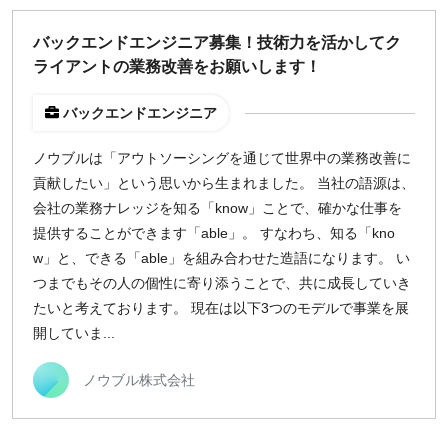
¥2,000
¥3,000
¥4,000
¥5,000〜
バックエンドエンジニア募集！技術力を活かしてク
ライアントの業務改善をお願いします！
指定なし
検索
バックエンドエンジニア
ノウブルは「アウトソーシングを通じて世界中の業務改善に
貢献したい」という思いから生まれました。 当社の語源は、
会社の業務ナレッジを知る「know」ことで、確かな仕事を
提供することができます「able」。 すなわち、知る「kno
w」と、できる「able」を組み合わせた造語になります。 い
つまでもその人の個性に寄り添うことで、共に成長していき
たいと考えております。 現在は以下3つのモデルで事業を展
開していま...
ノウブル株式会社