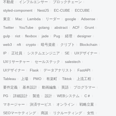
不動産
インフルエンサー
ブロックチェーン
styled-component
NestJS
EC-CUBE
ECCUBE
東京
Mac
Lambda
リーダー
google
Adsense
Twitter
YouTube
golang
abstract
ACF
Grunt
gulp
riot
flexbox
jade
Pug
経理
designer
web3
nft
crypto
暗号資産
クリプト
Blockchain
IP
正社員
システムエンジニア
SE
UXデザイナー
UXリサーチャー
セールステック
salestech
キャンセル
検索
UIデザイナー
Flask
データアナリスト
FastAPI
Tableau
上場
PMO
有楽町
Tiktok
上流工程
要件定義
基本設計
動画編集
英語
プログラマー
PG
詳細設計
製造
設計
WEBシステム
C＃
マネージャー
決済サービス
オンライン
戦略立案
SEOマーケティング
商談
リクルーティング
女性