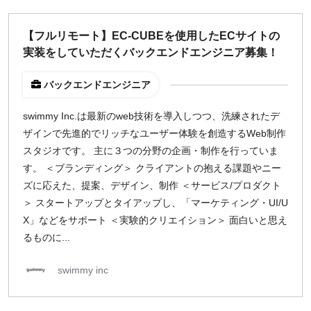
週1日
【フルリモート】EC-CUBEを使用したECサイトの
実装をしていただくバックエンドエンジニア募集！
地域
東京
バックエンドエンジニア
大阪
swimmy Inc.は最新のweb技術を導入しつつ、洗練されたデ
名古屋
ザインで先進的でリッチなユーザー体験を創造するWeb制作
京都
スタジオです。 主に３つの分野の企画・制作を行っていま
福岡
す。 ＜ブランディング＞ クライアントの抱える課題やニー
ズに応えた、提案、デザイン、制作 ＜サービス/プロダクト
募集状況
＞ スタートアップとタイアップし、「マーケティング・UI/U
X」などをサポート ＜実験的クリエイション＞ 面白いと思え
募集中のみ表示
るものに...
時給
swimmy inc
1,500
円 以上