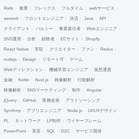
Rails
複業
フレックス
フルタイム
webサービス
wework
フロントエンジニア
決済
Java
API
クライアント
パルミー
事業責任者
Webエンジニア
SNS運用
分析
経験者
ECサイト
Shopify
React Native
常駐
クリエイター
ファン
Redux
nodejs
Design
リモート可
ゲーム
Webディレクション
機械学習エンジニア
仮想通貨
金融
Kotlin
Nuxt.js
画像解析
行動解析
映像解析
SNSマーケティング
制作
Angular
jQuery
GitHub
業務改善
アウトソーシング
Symfony
アプリエンジニア
Node.js
UI/UXデザイン
PL
ネットワーク
LP制作
ワイヤーフレーム
PowerPoint
美容
SQL
D2C
サービス開発