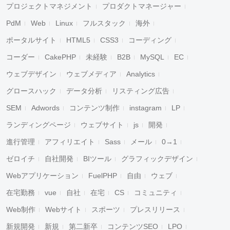
プロジェクトマネジメント
プロダクトマネージャー
PdM
Web
Linux
フルスタック
海外
ポータルサイト
HTML5
CSS3
コーディング
コーダー
CakePHP
未経験
B2B
MySQL
EC
ウェブデザイン
ウェブメディア
Analytics
グロースハック
データ分析
リスティング広告
SEM
Adwords
コンテンツ制作
instagram
LP
ランディングページ
ウェブサイト
js
開発
進行管理
アフィリエイト
Sass
メール
0→1
ゼロイチ
自社開発
BIツール
グラフィックデザイン
Webアプリケーション
FuelPHP
自由
ウェブ
在宅勤務
vue
自社
在宅
CS
コミュニティ
Web制作
Webサイト
スポーツ
プレスリリース
新規開発
新規
第二新卒
コンテンツSEO
LPO