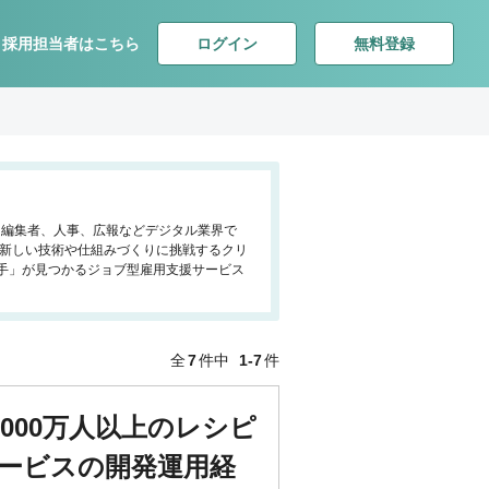
ログイン
無料登録
採用担当者はこちら
ー、編集者、人事、広報などデジタル業界で
、新しい技術や仕組みづくりに挑戦するクリ
手」が見つかるジョブ型雇用支援サービス
全
7
件中
1-7
件
000万人以上のレシピ
ービスの開発運用経