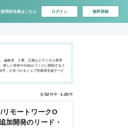
ログイン
無料登録
採用担当者はこちら
ター、編集者、人事、広報などデジタル業界
で、新しい技術や仕組みづくりに挑戦するク
相手」が見つかるジョブ型雇用支援サービ
全
52
件中
1-20
件
/リモートワークO
・追加開発のリード・