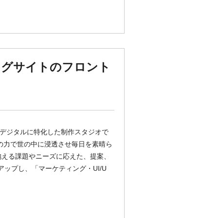
ングサイトのフロント
8年に創業したデジタルに特化した制作スタジオで
デザインの力で世の中に浸透させ毎日を素晴ら
の抱える課題やニーズに応えた、提案、
ップし、「マーケティング・UI/U