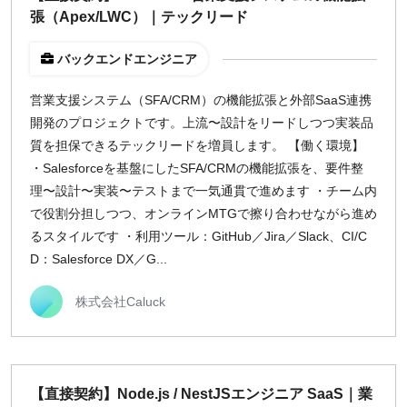
張（Apex/LWC）｜テックリード
バックエンドエンジニア
営業支援システム（SFA/CRM）の機能拡張と外部SaaS連携
開発のプロジェクトです。上流〜設計をリードしつつ実装品
質を担保できるテックリードを増員します。 【働く環境】
・Salesforceを基盤にしたSFA/CRMの機能拡張を、要件整
理〜設計〜実装〜テストまで一気通貫で進めます ・チーム内
で役割分担しつつ、オンラインMTGで擦り合わせながら進め
るスタイルです ・利用ツール：GitHub／Jira／Slack、CI/C
D：Salesforce DX／G...
株式会社Caluck
【直接契約】Node.js / NestJSエンジニア SaaS｜業