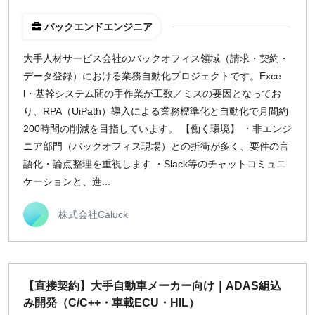
バックエンドエンジニア
大手人材サービス会社のバックオフィス領域（請求・契約・
データ登録）における業務自動化プロジェクトです。Exce
l・基幹システム間の手作業が工数／ミスの要因となってお
り、RPA（UiPath）導入による業務標準化と自動化で月間約
200時間の削減を目指しています。 【働く環境】 ・非エンジ
ニア部門（バックオフィス現場）との折衝が多く、要件の言
語化・論点整理を重視します ・Slack等のチャットコミュニ
ケーションと、進...
株式会社Caluck
【直接契約】大手自動車メーカー向け｜ADAS組込
み開発（C/C++・車載ECU・HIL）