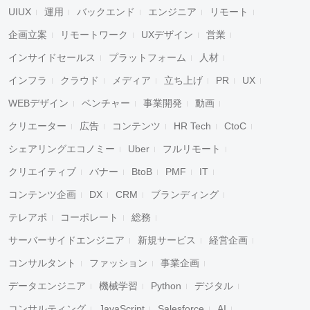
UIUX
運用
バックエンド
エンジニア
リモート
企画立案
リモートワーク
UXデザイン
営業
インサイドセールス
プラットフォーム
人材
インフラ
クラウド
メディア
立ち上げ
PR
UX
WEBデザイン
ベンチャー
事業開発
動画
クリエーター
広告
コンテンツ
HR Tech
CtoC
シェアリングエコノミー
Uber
フルリモート
クリエイティブ
バナー
BtoB
PMF
IT
コンテンツ企画
DX
CRM
ブランディング
テレアポ
コーポレート
総務
サーバーサイドエンジニア
新規サービス
経営企画
コンサルタント
ファッション
事業企画
データエンジニア
機械学習
Python
デジタル
コンサルティング
JavaScript
Salesforce
AI