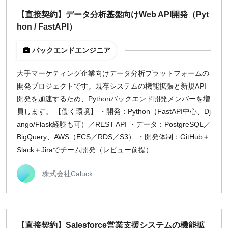
【直接契約】データ分析基盤向けWeb API開発（Pyt
hon / FastAPI）
バックエンドエンジニア
大手マーケティング企業向けデータ分析プラットフォームの
開発プロジェクトです。既存システムの機能拡張と新規API
開発を加速するため、Pythonバックエンド開発メンバーを増
員します。 【働く環境】 ・開発：Python（FastAPI中心、Dj
ango/Flask経験も可）／REST API ・データ：PostgreSQL／
BigQuery、AWS（ECS／RDS／S3） ・開発体制：GitHub＋
Slack＋Jiraでチーム開発（レビュー前提）
株式会社Caluck
【直接契約】Salesforce営業支援システムの機能拡