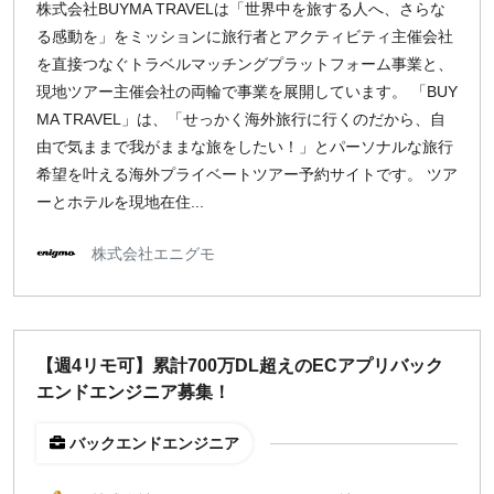
株式会社BUYMA TRAVELは「世界中を旅する人へ、さらな
る感動を」をミッションに旅行者とアクティビティ主催会社
¥2,000
¥3,000
¥4,000
¥5,000〜
を直接つなぐトラベルマッチングプラットフォーム事業と、
指定なし
検索
現地ツアー主催会社の両輪で事業を展開しています。 「BUY
MA TRAVEL」は、「せっかく海外旅行に行くのだから、自
由で気ままで我がままな旅をしたい！」とパーソナルな旅行
希望を叶える海外プライベートツアー予約サイトです。 ツア
ーとホテルを現地在住...
株式会社エニグモ
【週4リモ可】累計700万DL超えのECアプリバック
エンドエンジニア募集！
バックエンドエンジニア