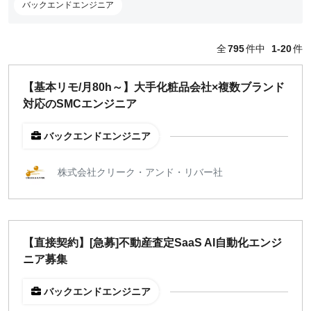
バックエンドエンジニア
どちらでも可
出社希望
全
795
件中
1-20
件
出社のみ
【基本リモ/月80h～】大手化粧品会社×複数ブランド
特徴
対応のSMCエンジニア
直接契約
副業OK
バックエンドエンジニア
新規事業
スタートアップ
株式会社クリーク・アンド・リバー社
土日週末OK
稼働時間
【直接契約】[急募]不動産査定SaaS AI自動化エンジ
週5日
ニア募集
週4日
バックエンドエンジニア
週3日
週2日