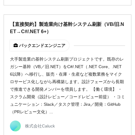
【直接契約】製造業向け基幹システム刷新（VB/旧.N
ET→C#/.NET 6+）
バックエンドエンジニア
大手製造業の基幹システム刷新プロジェクトです。既存のレ
ガシー基幹（VB／旧.NET）をC#/.NET（.NET Core、.NET
6以降）へ移行し、販売・在庫・生産など複数業務をマイク
ロサービス化しながら再構築します。設計フェーズから長期
で推進できる開発メンバーを増員します。 【働く環境】 ・
スクラム開発（設計レビュー／コードレビュー前提） ・コミ
ュニケーション：Slack／タスク管理：Jira／開発：GitHub
（PRレビュー文化）...
株式会社Caluck