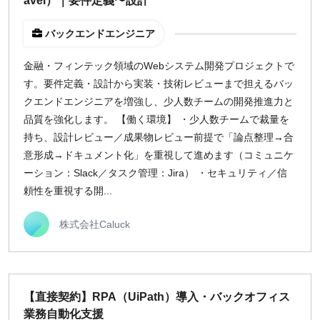
avel）｜要件定義〜設計
バックエンドエンジニア
金融・フィンテック領域のWebシステム開発プロジェクトで
す。要件定義・設計から実装・技術レビューまで担えるバッ
クエンドエンジニアを増強し、少人数チームの開発推進力と
品質を強化します。 【働く環境】 ・少人数チームで裁量を
持ち、設計レビュー／成果物レビュー前提で「論点整理→合
意形成→ドキュメント化」を重視して進めます（コミュニケ
ーション：Slack／タスク管理：Jira） ・セキュリティ／信
頼性を重視する開...
株式会社Caluck
【直接契約】RPA（UiPath）導入・バックオフィス
業務自動化支援