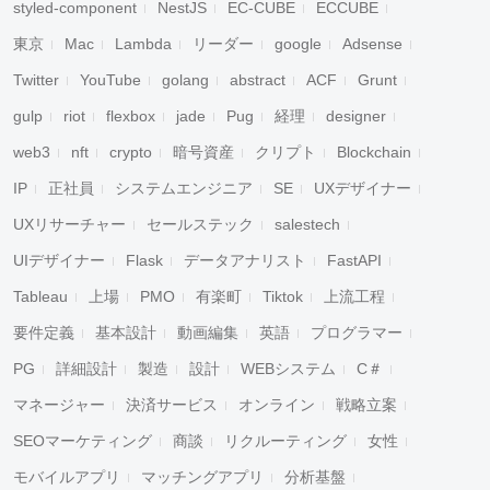
styled-component
NestJS
EC-CUBE
ECCUBE
東京
Mac
Lambda
リーダー
google
Adsense
Twitter
YouTube
golang
abstract
ACF
Grunt
gulp
riot
flexbox
jade
Pug
経理
designer
web3
nft
crypto
暗号資産
クリプト
Blockchain
IP
正社員
システムエンジニア
SE
UXデザイナー
UXリサーチャー
セールステック
salestech
UIデザイナー
Flask
データアナリスト
FastAPI
Tableau
上場
PMO
有楽町
Tiktok
上流工程
要件定義
基本設計
動画編集
英語
プログラマー
PG
詳細設計
製造
設計
WEBシステム
C＃
マネージャー
決済サービス
オンライン
戦略立案
SEOマーケティング
商談
リクルーティング
女性
モバイルアプリ
マッチングアプリ
分析基盤