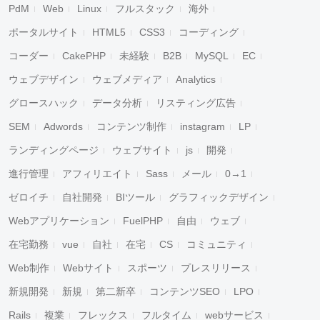
PdM
Web
Linux
フルスタック
海外
ポータルサイト
HTML5
CSS3
コーディング
コーダー
CakePHP
未経験
B2B
MySQL
EC
ウェブデザイン
ウェブメディア
Analytics
グロースハック
データ分析
リスティング広告
キャンセル
検索
SEM
Adwords
コンテンツ制作
instagram
LP
ランディングページ
ウェブサイト
js
開発
進行管理
アフィリエイト
Sass
メール
0→1
ゼロイチ
自社開発
BIツール
グラフィックデザイン
Webアプリケーション
FuelPHP
自由
ウェブ
在宅勤務
vue
自社
在宅
CS
コミュニティ
Web制作
Webサイト
スポーツ
プレスリリース
新規開発
新規
第二新卒
コンテンツSEO
LPO
Rails
複業
フレックス
フルタイム
webサービス