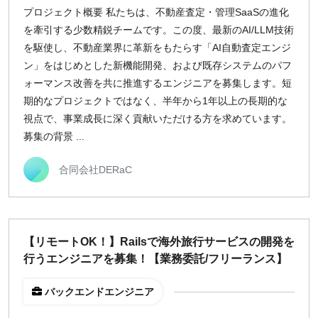
プロジェクト概要 私たちは、不動産査定・管理SaaSの進化
週1日
を牽引する少数精鋭チームです。この度、最新のAI/LLM技術
を駆使し、不動産業界に革新をもたらす「AI自動査定エンジ
地域
ン」をはじめとした新機能開発、および既存システムのパフ
東京
ォーマンス改善を共に推進するエンジニアを募集します。短
期的なプロジェクトではなく、半年から1年以上の長期的な
大阪
視点で、事業成長に深く貢献いただける方を求めています。
名古屋
募集の背景 ...
京都
福岡
合同会社DERaC
募集状況
募集中のみ表示
【リモートOK！】Railsで海外旅行サービスの開発を
行うエンジニアを募集！【業務委託/フリーランス】
時給
バックエンドエンジニア
1,500
円 以上