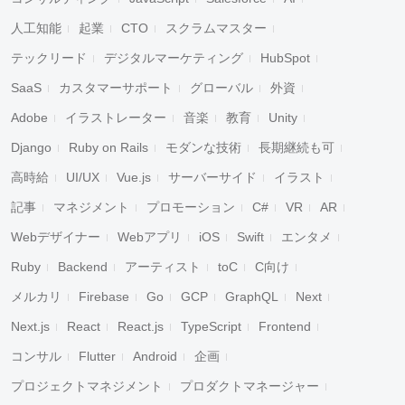
人工知能
起業
CTO
スクラムマスター
テックリード
デジタルマーケティング
HubSpot
SaaS
カスタマーサポート
グローバル
外資
Adobe
イラストレーター
音楽
教育
Unity
Django
Ruby on Rails
モダンな技術
長期継続も可
高時給
UI/UX
Vue.js
サーバーサイド
イラスト
記事
マネジメント
プロモーション
C#
VR
AR
Webデザイナー
Webアプリ
iOS
Swift
エンタメ
Ruby
Backend
アーティスト
toC
C向け
メルカリ
Firebase
Go
GCP
GraphQL
Next
Next.js
React
React.js
TypeScript
Frontend
コンサル
Flutter
Android
企画
プロジェクトマネジメント
プロダクトマネージャー