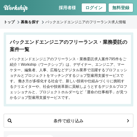
採用者様
ログイン
無料登録
トップ
募集を探す
バックエンドエンジニアのフリーランス求人情報
キーワードで探す
バックエンドエンジニアのフリーランス・業務委託の
案件一覧
職種
バックエンドエンジニアのフリーランス・業務委託求人案件795件をご
紹介！Workship（ワークシップ）は、デザイナー、エンジニア、マー
フロントエンドエンジニア
ケター、編集者、人事、広報などデジタル業界で活躍するプロフェッシ
バックエンドエンジニア
ョナルとプロジェクトをマッチングするジョブ型雇用支援サービスで
す。 働き方が多様化する社会で、新しい技術や仕組みづくりに挑戦す
インフラエンジニア
るクリエイターや、社会や技術革新に貢献しようとするデジタルプロフ
iOS/Androidアプリエンジニア
ェッショナルと、プロジェクトホルダーなど「運命の仕事相手」が見つ
かるジョブ型雇用支援サービスです。
データサイエンティスト
働き方
条件で絞り込み
リモートのみ
リモート希望