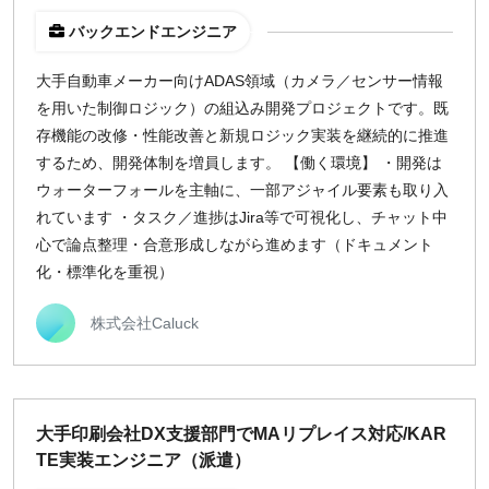
バックエンドエンジニア
大手自動車メーカー向けADAS領域（カメラ／センサー情報
を用いた制御ロジック）の組込み開発プロジェクトです。既
存機能の改修・性能改善と新規ロジック実装を継続的に推進
するため、開発体制を増員します。 【働く環境】 ・開発は
ウォーターフォールを主軸に、一部アジャイル要素も取り入
れています ・タスク／進捗はJira等で可視化し、チャット中
心で論点整理・合意形成しながら進めます（ドキュメント
化・標準化を重視）
株式会社Caluck
大手印刷会社DX支援部門でMAリプレイス対応/KAR
TE実装エンジニア（派遣）