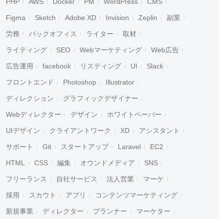
PHP
AWS
Docker
PM
WordPress
CMS
Figma
Sketch
Adobe XD
Invision
Zeplin
副業
労務
バックオフィス
ライター
取材
ライティング
SEO
Webマーケティング
Web広告
広告運用
facebook
リスティング
UI
Slack
フロントエンド
Photoshop
Illustrator
ディレクション
グラフィックデザイナー
Webディレクター
デザイン
ホワイトペーパー
UIデザイン
クライアントワーク
XD
アシスタント
サポート
Git
スタートアップ
Laravel
EC2
HTML
CSS
編集
オウンドメディア
SNS
フリーランス
自社サービス
法人営業
マーケ
採用
スカウト
アプリ
コンテンツマーケティング
新規事業
ディレクター
プランナー
マーケター