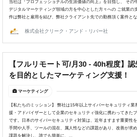
当社は『プロフェッショナルの生涯価値の向上』を目指し、 その
デジタルマーケティング領域の方を中心とした方々への ご就業の
件は弊社と雇用を結び、弊社クライアント先での勤務頂く案件と
株式会社クリーク・アンド・リバー社
【フルリモート可/月30 - 40h程度
を目的としたマーケティング支援！
マーケティング
【私たちのミッション】 弊社は15年以上サイバーセキュリティ業
援・アドバイザーとして企業のセキュリティ強化に携わってきた
です。日本のサイバーセキュリティ対策は、近年ますます重要性
手間や人手、ツールの混在、属人性などの課題があり、改善が求め
課題を解決し、誰でも簡単に、...