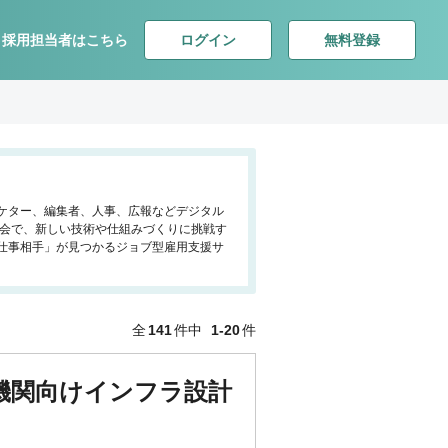
ログイン
無料登録
採用担当者はこちら
ーケター、編集者、人事、広報などデジタル
社会で、新しい技術や仕組みづくりに挑戦す
仕事相手」が見つかるジョブ型雇用支援サ
全
141
件中
1-20
件
機関向けインフラ設計