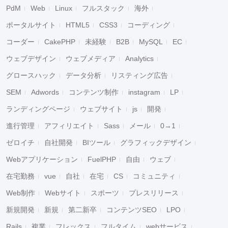
PdM
Web
Linux
フルスタック
海外
ポータルサイト
HTML5
CSS3
コーディング
コーダー
CakePHP
未経験
B2B
MySQL
EC
ウェブデザイン
ウェブメディア
Analytics
グロースハック
データ分析
リスティング広告
SEM
Adwords
コンテンツ制作
instagram
LP
ランディングページ
ウェブサイト
js
開発
進行管理
アフィリエイト
Sass
メール
0→1
ゼロイチ
自社開発
BIツール
グラフィックデザイン
Webアプリケーション
FuelPHP
自由
ウェブ
在宅勤務
vue
自社
在宅
CS
コミュニティ
Web制作
Webサイト
スポーツ
プレスリリース
新規開発
新規
第二新卒
コンテンツSEO
LPO
キャンセル
検索
Rails
複業
フレックス
フルタイム
webサービス