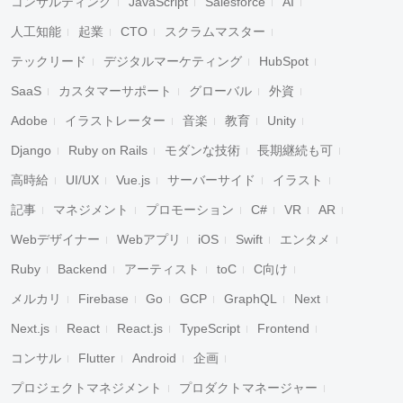
コンサルティング
JavaScript
Salesforce
AI
人工知能
起業
CTO
スクラムマスター
テックリード
デジタルマーケティング
HubSpot
SaaS
カスタマーサポート
グローバル
外資
Adobe
イラストレーター
音楽
教育
Unity
Django
Ruby on Rails
モダンな技術
長期継続も可
高時給
UI/UX
Vue.js
サーバーサイド
イラスト
記事
マネジメント
プロモーション
C#
VR
AR
Webデザイナー
Webアプリ
iOS
Swift
エンタメ
Ruby
Backend
アーティスト
toC
C向け
メルカリ
Firebase
Go
GCP
GraphQL
Next
Next.js
React
React.js
TypeScript
Frontend
コンサル
Flutter
Android
企画
プロジェクトマネジメント
プロダクトマネージャー