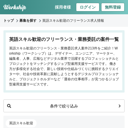
採用者様
ログイン
無料登録
トップ
募集を探す
英語スキル歓迎のフリーランス求人情報
キーワードで探す
英語スキル歓迎のフリーランス・業務委託の案件一覧
英語スキル歓迎のフリーランス・業務委託求人案件213件をご紹介！W
職種
orkship（ワークシップ）は、デザイナー、エンジニア、マーケター、
編集者、人事、広報などデジタル業界で活躍するプロフェッショナルと
フロントエンドエンジニア
プロジェクトをマッチングするジョブ型雇用支援サービスです。 働き
方が多様化する社会で、新しい技術や仕組みづくりに挑戦するクリエイ
バックエンドエンジニア
ターや、社会や技術革新に貢献しようとするデジタルプロフェッショナ
インフラエンジニア
ルと、プロジェクトホルダーなど「運命の仕事相手」が見つかるジョブ
iOS/Androidアプリエンジニア
型雇用支援サービスです。
データサイエンティスト
条件で絞り込み
働き方
リモートのみ
英語スキル歓迎
リモート希望