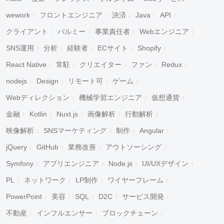
wework
フロントエンジニア
決済
Java
API
クライアント
パルミー
事業責任者
Webエンジニア
SNS運用
分析
経験者
ECサイト
Shopify
React Native
常駐
クリエイター
ファン
Redux
nodejs
Design
リモート可
ゲーム
Webディレクション
機械学習エンジニア
仮想通貨
金融
Kotlin
Nuxt.js
画像解析
行動解析
映像解析
SNSマーケティング
制作
Angular
jQuery
GitHub
業務改善
アウトソーシング
Symfony
アプリエンジニア
Node.js
UI/UXデザイン
PL
ネットワーク
LP制作
ワイヤーフレーム
PowerPoint
美容
SQL
D2C
サービス開発
不動産
インフルエンサー
ブロックチェーン