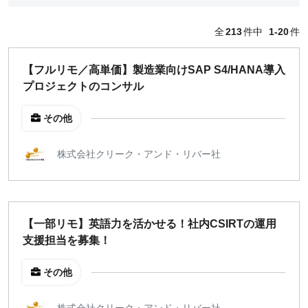
どちらでも可
全
213
件中
1-20
件
出社希望
出社のみ
【フルリモ／高単価】製造業向けSAP S4/HANA導入
プロジェクトのコンサル
特徴
直接契約
その他
副業OK
新規事業
株式会社クリーク・アンド・リバー社
スタートアップ
土日週末OK
急募
長期案件
【一部リモ】英語力を活かせる！社内CSIRTの運用
スポット案件（1ヶ月）
支援担当を募集！
正社員募集
その他
フルリモートOK
英語スキル歓迎
株式会社クリーク・アンド・リバー社