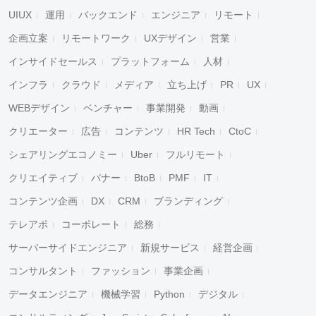
UIUX
運用
バックエンド
エンジニア
リモート
企画立案
リモートワーク
UXデザイン
営業
インサイドセールス
プラットフォーム
人材
インフラ
クラウド
メディア
立ち上げ
PR
UX
WEBデザイン
ベンチャー
事業開発
動画
クリエーター
広告
コンテンツ
HR Tech
CtoC
シェアリングエコノミー
Uber
フルリモート
クリエイティブ
バナー
BtoB
PMF
IT
コンテンツ企画
DX
CRM
ブランディング
テレアポ
コーポレート
総務
サーバーサイドエンジニア
新規サービス
経営企画
コンサルタント
ファッション
事業企画
データエンジニア
機械学習
Python
デジタル