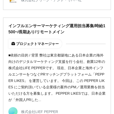
前払い可能
オンライン面談OK
閉じる
インフルエンサーマーケティング運用担当募集/時給1
稼働時間
500~/長期あり/リモートメイン
週5日
プロジェクトマネージャー
週4日
週3日
■依頼の目的 / 背景 弊社は東京都築地にある日本企業の海外
週2日
向けのデジタルマーケティング支援を行う会社、創業12年の
週1日
株式会社LIFE PEPPERです。 現在、日本企業と海外インフ
ルエンサーをつなぐPRマッチングプラットフォーム「PEPP
ER LIKES」 を運営しています。 今回は、この PEPPER LIK
地域
ES にご契約頂いている企業様の案件のPM／運用業務を担当
東京
いただける方を募集します。 PEPPER LIKESでは、日本企業
大阪
が「外国人PRした...
名古屋
京都
株式会社LIEF PEPPER