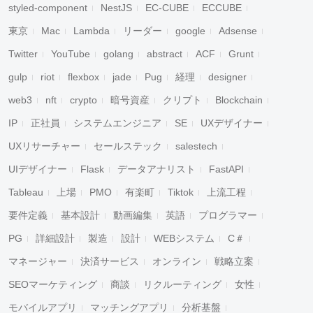
styled-component
NestJS
EC-CUBE
ECCUBE
東京
Mac
Lambda
リーダー
google
Adsense
Twitter
YouTube
golang
abstract
ACF
Grunt
gulp
riot
flexbox
jade
Pug
経理
designer
web3
nft
crypto
暗号資産
クリプト
Blockchain
IP
正社員
システムエンジニア
SE
UXデザイナー
UXリサーチャー
セールステック
salestech
UIデザイナー
Flask
データアナリスト
FastAPI
Tableau
上場
PMO
有楽町
Tiktok
上流工程
要件定義
基本設計
動画編集
英語
プログラマー
PG
詳細設計
製造
設計
WEBシステム
C＃
マネージャー
決済サービス
オンライン
戦略立案
SEOマーケティング
商談
リクルーティング
女性
モバイルアプリ
マッチングアプリ
分析基盤