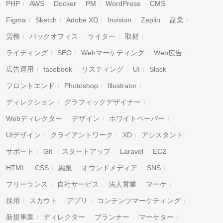
PHP
AWS
Docker
PM
WordPress
CMS
Figma
Sketch
Adobe XD
Invision
Zeplin
副業
労務
バックオフィス
ライター
取材
ライティング
SEO
Webマーケティング
Web広告
広告運用
facebook
リスティング
UI
Slack
フロントエンド
Photoshop
Illustrator
ディレクション
グラフィックデザイナー
Webディレクター
デザイン
ホワイトペーパー
UIデザイン
クライアントワーク
XD
アシスタント
サポート
Git
スタートアップ
Laravel
EC2
HTML
CSS
編集
オウンドメディア
SNS
フリーランス
自社サービス
法人営業
マーケ
採用
スカウト
アプリ
コンテンツマーケティング
新規事業
ディレクター
プランナー
マーケター