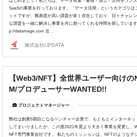
はじめまして！私たちは、データ収集・蓄積・加工・活用をワンストッ
SaaSの事業を行っております。「データ活用」というカテゴリ
ットですが、難易度が高い課題が多く存在しており、日々チャレン
な課題を一緒に解決し事業を共に創ってくれる仲間を探しています！ 「D
p://datamage.com 近...
株式会社UPDATA
【Web3/NFT】全世界ユーザー向けの
M/プロデューサーWANTED!!
プロジェクトマネージャー
弊社は創業5期目になるベンチャー企業で、もともとインターネッ
してまいりましたが、この度2021年度より大きく事業を変更し、We
NFT専門事業会社です。 私たちのミッションは、NFTのような