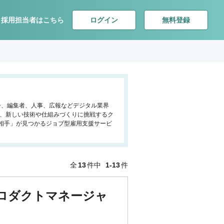
ログイン
無料登録
採用担当者はこちら
ター、編集者、人事、広報などデジタル業界
で、新しい技術や仕組みづくりに挑戦するク
相手」が見つかるジョブ型雇用支援サービ
全
13
件中
1-13
件
プロダクトマネージャ