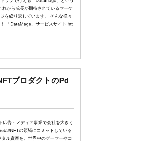
プで行える「Datamage」という
はこれから成長が期待されているマーケ
ジを繰り返しています。 そんな様々
ataMage」サービスサイト htt
NFTプロダクトのPd
ト広告・メディア事業で会社を大きく
b3/NFTの領域にコミットしている
デジタル資産を、世界中のゲーマーやコ