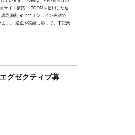
開しています。 今回は、初心者向けの
員サイト構築 ・ZOOMを使用した週
・課題添削 ※全てオンライン完結で
います。 適正や実績に応じて、下記業
業エグゼクティブ募