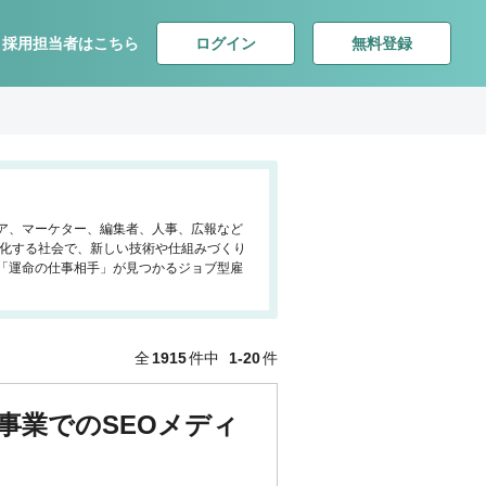
ログイン
無料登録
採用担当者はこちら
ジニア、マーケター、編集者、人事、広報など
様化する社会で、新しい技術や仕組みづくり
「運命の仕事相手」が見つかるジョブ型雇
全
1915
件中
1-20
件
事業でのSEOメディ