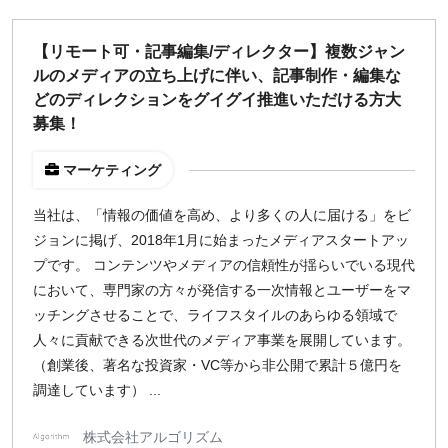
週1日
【リモート可・記事編集/ディレクター】複数ジャン
ルのメディアの立ち上げに伴い、記事制作・編集な
地域
どのディレクションをグイグイ推進いただける方大
東京
募集！
大阪
名古屋
マーケティング
京都
当社は、「情報の価値を高め、より多くの人に届ける」をビ
福岡
ジョンに掲げ、2018年1月に始まったメディアスタートアッ
プです。 コンテンツやメディアの信頼性が揺らいでいる現代
募集状況
において、専門家の方々が発信する一次情報とユーザーをマ
ッチングさせることで、ライフスタイルのあらゆる領域で
募集中のみ表示
人々に貢献できる次世代のメディア事業を展開しています。
（創業後、著名な投資家・VC等から非公開で累計５億円を
時給
調達しています） ...
1,500
円 以上
株式会社アルゴリズム