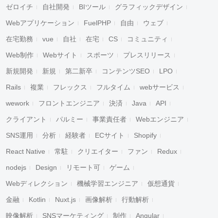
ゼロイチ
自社開発
BIツール
グラフィックデザイン
Webアプリケーション
FuelPHP
自由
ウェブ
在宅勤務
vue
自社
在宅
CS
コミュニティ
Web制作
Webサイト
スポーツ
プレスリリース
新規開発
新規
第二新卒
コンテンツSEO
LPO
Rails
複業
フレックス
フルタイム
webサービス
wework
フロントエンジニア
決済
Java
API
クライアント
パルミー
事業責任者
Webエンジニア
SNS運用
分析
経験者
ECサイト
Shopify
React Native
常駐
クリエイター
ファン
Redux
nodejs
Design
リモート可
ゲーム
Webディレクション
機械学習エンジニア
仮想通貨
金融
Kotlin
Nuxt.js
画像解析
行動解析
映像解析
SNSマーケティング
制作
Angular