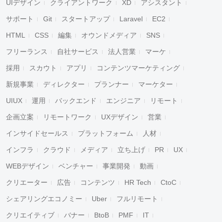
UIデザイン
クライアントワーク
XD
アシスタント
サポート
Git
スタートアップ
Laravel
EC2
HTML
CSS
編集
オウンドメディア
SNS
フリーランス
自社サービス
法人営業
マーケ
採用
スカウト
アプリ
コンテンツマーケティング
新規事業
ディレクター
プランナー
マーケター
UIUX
運用
バックエンド
エンジニア
リモート
企画立案
リモートワーク
UXデザイン
営業
インサイドセールス
プラットフォーム
人材
インフラ
クラウド
メディア
立ち上げ
PR
UX
WEBデザイン
ベンチャー
事業開発
動画
クリエーター
広告
コンテンツ
HR Tech
CtoC
シェアリングエコノミー
Uber
フルリモート
クリエイティブ
バナー
BtoB
PMF
IT