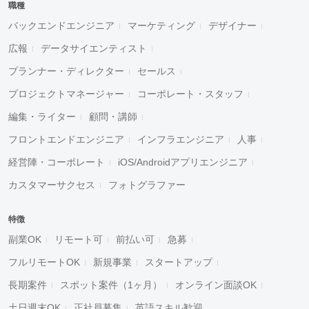
職種
バックエンドエンジニア
マーケティング
デザイナー
広報
データサイエンティスト
プランナー・ディレクター
セールス
プロジェクトマネージャー
コーポレート・スタッフ
編集・ライター
顧問・講師
フロントエンドエンジニア
インフラエンジニア
人事
経営陣・コーポレート
iOS/Androidアプリエンジニア
カスタマーサクセス
フォトグラファー
特徴
副業OK
リモート可
前払い可
急募
フルリモートOK
新規事業
スタートアップ
長期案件
スポット案件（1ヶ月）
オンライン面談OK
土日週末OK
正社員募集
英語スキル歓迎