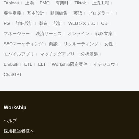
Tableau
上場
PMO
有楽町
Tiktok
上流工程
キャンセル
検索
要件定義
基本設計
動画編集
英語
プログラマー
PG
詳細設計
製造
設計
WEBシステム
C＃
マネージャー
決済サービス
オンライン
戦略立案
SEOマーケティング
商談
リクルーティング
女性
モバイルアプリ
マッチングアプリ
分析基盤
Embulk
ETL
ELT
Workship限定案件
イチジュウ
ChatGPT
Workship
ヘルプ
採用担当者様へ