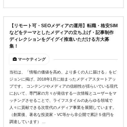
¥2,000
¥3,000
¥4,000
¥5,000〜
指定なし
検索
【リモート可・SEOメディアの運用】転職・格安SIM
などをテーマとしたメディアの立ち上げ・記事制作
ディレクションをグイグイ推進いただける方大募
集！
マーケティング
当社は、「情報の価値を高め、より多くの人に届ける」をビ
ジョンに掲げ、2018年1月に始まったメディアスタートアッ
プです。 コンテンツやメディアの信頼性が揺らいでいる現代
において、専門家の方々が発信する一次情報とユーザーをマ
ッチングさせることで、ライフスタイルのあらゆる領域で
人々に貢献できる次世代のメディア事業を展開しています。
（創業後、著名な投資家・VC等から非公開で累計５億円を
調達しています） ...