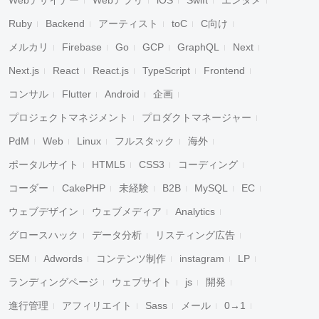
Webデザイナー
Webアプリ
iOS
Swift
エンタメ
Ruby
Backend
アーティスト
toC
C向け
メルカリ
Firebase
Go
GCP
GraphQL
Next
Next.js
React
React.js
TypeScript
Frontend
コンサル
Flutter
Android
企画
プロジェクトマネジメント
プロダクトマネージャー
PdM
Web
Linux
フルスタック
海外
ポータルサイト
HTML5
CSS3
コーディング
コーダー
CakePHP
未経験
B2B
MySQL
EC
ウェブデザイン
ウェブメディア
Analytics
グロースハック
データ分析
リスティング広告
SEM
Adwords
コンテンツ制作
instagram
LP
ランディングページ
ウェブサイト
js
開発
進行管理
アフィリエイト
Sass
メール
0→1