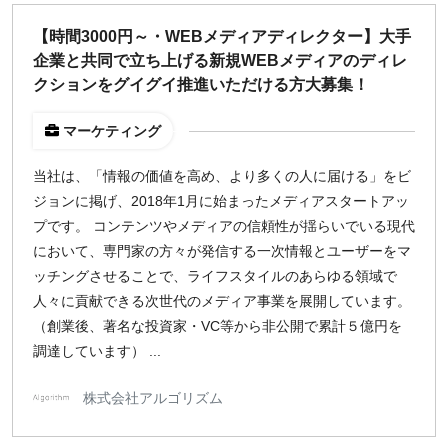
どちらでも可
【時間3000円～・WEBメディアディレクター】大手
出社希望
企業と共同で立ち上げる新規WEBメディアのディレ
出社のみ
クションをグイグイ推進いただける方大募集！
マーケティング
特徴
直接契約
当社は、「情報の価値を高め、より多くの人に届ける」をビ
副業OK
ジョンに掲げ、2018年1月に始まったメディアスタートアッ
新規事業
プです。 コンテンツやメディアの信頼性が揺らいでいる現代
スタートアップ
において、専門家の方々が発信する一次情報とユーザーをマ
土日週末OK
ッチングさせることで、ライフスタイルのあらゆる領域で
人々に貢献できる次世代のメディア事業を展開しています。
（創業後、著名な投資家・VC等から非公開で累計５億円を
稼働時間
調達しています） ...
週5日
週4日
株式会社アルゴリズム
週3日
週2日