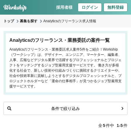
採用者様
ログイン
無料登録
トップ
募集を探す
Analyticsのフリーランス求人情報
キーワードで探す
Analyticsのフリーランス・業務委託の案件一覧
Analyticsのフリーランス・業務委託求人案件5件をご紹介！Workship
職種
（ワークシップ）は、デザイナー、エンジニア、マーケター、編集者、
人事、広報などデジタル業界で活躍するプロフェッショナルとプロジェ
フロントエンドエンジニア
クトをマッチングするジョブ型雇用支援サービスです。 働き方が多様
化する社会で、新しい技術や仕組みづくりに挑戦するクリエイターや、
バックエンドエンジニア
社会や技術革新に貢献しようとするデジタルプロフェッショナルと、プ
インフラエンジニア
ロジェクトホルダーなど「運命の仕事相手」が見つかるジョブ型雇用支
iOS/Androidアプリエンジニア
援サービスです。
データサイエンティスト
条件で絞り込み
働き方
リモートのみ
全
5
件中
1-5
件
リモート希望