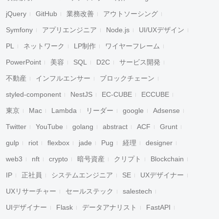
jQuery
GitHub
業務改善
アウトソーシング
Symfony
アプリエンジニア
Node.js
UI/UXデザイン
PL
ネットワーク
LP制作
ワイヤーフレーム
PowerPoint
美容
SQL
D2C
サービス開発
不動産
インフルエンサー
ブロックチェーン
styled-component
NestJS
EC-CUBE
ECCUBE
東京
Mac
Lambda
リーダー
google
Adsense
Twitter
YouTube
golang
abstract
ACF
Grunt
gulp
riot
flexbox
jade
Pug
経理
designer
web3
nft
crypto
暗号資産
クリプト
Blockchain
IP
正社員
システムエンジニア
SE
UXデザイナー
UXリサーチャー
セールステック
salestech
UIデザイナー
Flask
データアナリスト
FastAPI