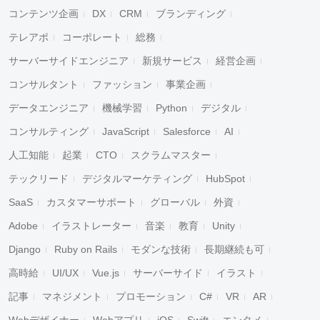
コンテンツ企画
DX
CRM
ブランディング
テレアポ
コーポレート
総務
サーバーサイドエンジニア
新規サービス
経営企画
コンサルタント
ファッション
事業企画
データエンジニア
機械学習
Python
デジタル
コンサルティング
JavaScript
Salesforce
AI
人工知能
起業
CTO
スクラムマスター
テックリード
デジタルマーケティング
HubSpot
SaaS
カスタマーサポート
グローバル
外資
Adobe
イラストレーター
音楽
教育
Unity
Django
Ruby on Rails
モダンな技術
長期継続も可
高時給
UI/UX
Vue.js
サーバーサイド
イラスト
記事
マネジメント
プロモーション
C#
VR
AR