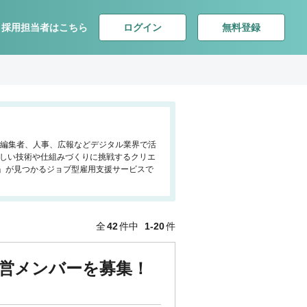
ログイン
無料登録
採用担当者はこちら
ー、編集者、人事、広報などデジタル業界で活
新しい技術や仕組みづくりに挑戦するクリエ
」が見つかるジョブ型雇用支援サービスで
全
42
件中
1-20
件
る経営メンバーを募集！