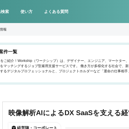
集検索
使い方
よくある質問
人情報
案件一覧
件をご紹介！Workship（ワークシップ）は、デザイナー、エンジニア、マーケタ
をマッチングするジョブ型雇用支援サービスです。 働き方が多様化する社会で、
するデジタルプロフェッショナルと、プロジェクトホルダーなど「運命の仕事相手
映像解析AIによるDX SaaSを支え
経営陣・コーポレート