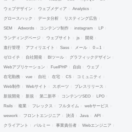
ウェブデザイン
ウェブメディア
Analytics
グロースハック
データ分析
リスティング広告
SEM
Adwords
コンテンツ制作
instagram
LP
ランディングページ
ウェブサイト
js
開発
進行管理
アフィリエイト
Sass
メール
0→1
ゼロイチ
自社開発
BIツール
グラフィックデザイン
Webアプリケーション
FuelPHP
自由
ウェブ
在宅勤務
vue
自社
在宅
CS
コミュニティ
Web制作
Webサイト
スポーツ
プレスリリース
新規開発
新規
第二新卒
コンテンツSEO
LPO
Rails
複業
フレックス
フルタイム
webサービス
wework
フロントエンジニア
決済
Java
API
クライアント
パルミー
事業責任者
Webエンジニア