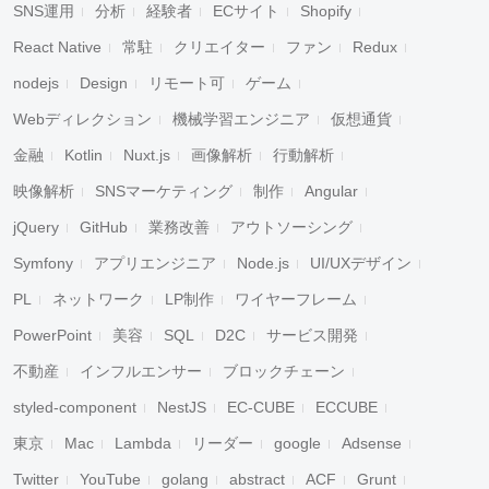
SNS運用
分析
経験者
ECサイト
Shopify
React Native
常駐
クリエイター
ファン
Redux
nodejs
Design
リモート可
ゲーム
Webディレクション
機械学習エンジニア
仮想通貨
金融
Kotlin
Nuxt.js
画像解析
行動解析
映像解析
SNSマーケティング
制作
Angular
jQuery
GitHub
業務改善
アウトソーシング
Symfony
アプリエンジニア
Node.js
UI/UXデザイン
PL
ネットワーク
LP制作
ワイヤーフレーム
PowerPoint
美容
SQL
D2C
サービス開発
不動産
インフルエンサー
ブロックチェーン
styled-component
NestJS
EC-CUBE
ECCUBE
東京
Mac
Lambda
リーダー
google
Adsense
Twitter
YouTube
golang
abstract
ACF
Grunt