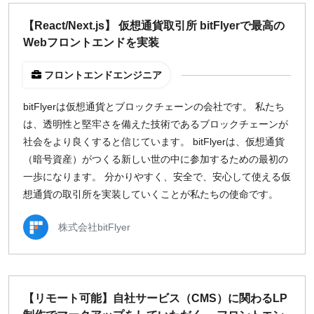
どちらでも可
【React/Next.js】 仮想通貨取引所 bitFlyerで最高の
出社希望
Webフロントエンドを実装
出社のみ
フロントエンドエンジニア
特徴
bitFlyerは仮想通貨とブロックチェーンの会社です。 私たち
直接契約
は、透明性と堅牢さを備えた技術であるブロックチェーンが
副業OK
社会をより良くすると信じています。 bitFlyerは、仮想通貨
新規事業
（暗号資産）がつくる新しい世の中に参加するための最初の
スタートアップ
一歩になります。 分かりやすく、安全で、安心して使える仮
土日週末OK
想通貨の取引所を実装していくことが私たちの使命です。
株式会社bitFlyer
稼働時間
週5日
週4日
週3日
【リモート可能】自社サービス（CMS）に関わるLP
週2日