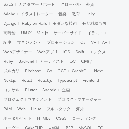
SaaS
カスタマーサポート
グローバル
外資
Adobe
イラストレーター
音楽
教育
Unity
Django
Ruby on Rails
モダンな技術
長期継続も可
高時給
UI/UX
Vue.js
サーバーサイド
イラスト
記事
マネジメント
プロモーション
C#
VR
AR
Webデザイナー
Webアプリ
iOS
Swift
エンタメ
Ruby
Backend
アーティスト
toC
C向け
メルカリ
Firebase
Go
GCP
GraphQL
Next
Next.js
React
React.js
TypeScript
Frontend
コンサル
Flutter
Android
企画
プロジェクトマネジメント
プロダクトマネージャー
PdM
Web
Linux
フルスタック
海外
ポータルサイト
HTML5
CSS3
コーディング
コーダー
CakePHP
未経験
B2B
MySQL
EC