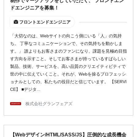
制作でマークアップをしていただく、 フロントエン
ドエンジニアを募集！
週1日
フロントエンドエンジニア
地域
東京
「大切なのは、Webサイトの向こう側にいる「人」の気持
ち。 丁寧なコミュニケーションで、その気持ちを動かしま
大阪
す。」 誰よりもお客さまのファンになり、課題を見極め目指
名古屋
す方向を示すこと。そしてお客さまが持っているすばらしい
京都
製品、技術、サービスを、高い品質のクリエイティビティで
福岡
世の中に伝えていくこと。それが、Webを操るプロフェッシ
ョナルとしての、私たちの役目だと信じています。 【SERVI
募集状況
CE】 ■デジタ...
募集中のみ表示
株式会社グランフェアズ
時給
1,500
円 以上
【Webデザイン/HTML/SASS/JS】圧倒的な成長機会