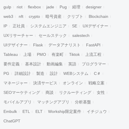
gulp
riot
flexbox
jade
Pug
経理
designer
web3
nft
crypto
暗号資産
クリプト
Blockchain
IP
正社員
システムエンジニア
SE
UXデザイナー
UXリサーチャー
セールステック
salestech
UIデザイナー
Flask
データアナリスト
FastAPI
Tableau
上場
PMO
有楽町
Tiktok
上流工程
要件定義
基本設計
動画編集
英語
プログラマー
PG
詳細設計
製造
設計
WEBシステム
C＃
キャンセル
検索
マネージャー
決済サービス
オンライン
戦略立案
SEOマーケティング
商談
リクルーティング
女性
モバイルアプリ
マッチングアプリ
分析基盤
Embulk
ETL
ELT
Workship限定案件
イチジュウ
ChatGPT