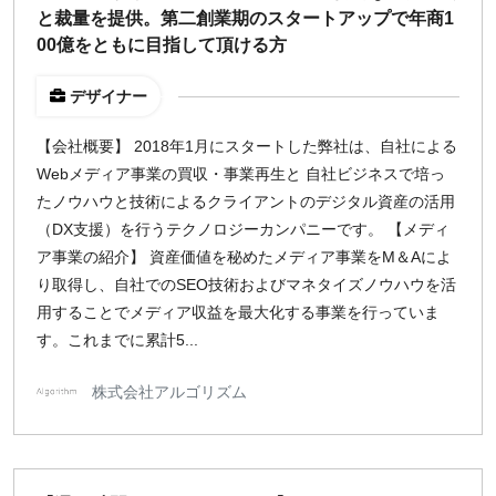
と裁量を提供。第二創業期のスタートアップで年商1
00億をともに目指して頂ける方
¥2,000
¥3,000
¥4,000
¥5,000〜
指定なし
検索
デザイナー
【会社概要】 2018年1月にスタートした弊社は、自社による
Webメディア事業の買収・事業再生と 自社ビジネスで培っ
たノウハウと技術によるクライアントのデジタル資産の活用
（DX支援）を行うテクノロジーカンパニーです。 【メディ
ア事業の紹介】 資産価値を秘めたメディア事業をM＆Aによ
り取得し、自社でのSEO技術およびマネタイズノウハウを活
用することでメディア収益を最大化する事業を行っていま
す。これまでに累計5...
株式会社アルゴリズム