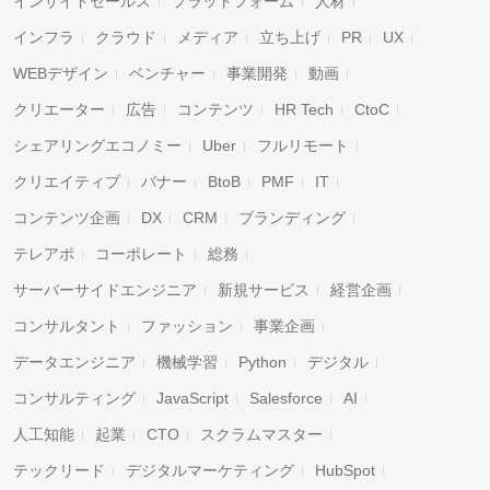
インサイドセールス
プラットフォーム
人材
インフラ
クラウド
メディア
立ち上げ
PR
UX
WEBデザイン
ベンチャー
事業開発
動画
クリエーター
広告
コンテンツ
HR Tech
CtoC
シェアリングエコノミー
Uber
フルリモート
クリエイティブ
バナー
BtoB
PMF
IT
コンテンツ企画
DX
CRM
ブランディング
テレアポ
コーポレート
総務
サーバーサイドエンジニア
新規サービス
経営企画
コンサルタント
ファッション
事業企画
データエンジニア
機械学習
Python
デジタル
コンサルティング
JavaScript
Salesforce
AI
人工知能
起業
CTO
スクラムマスター
テックリード
デジタルマーケティング
HubSpot