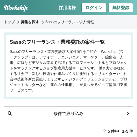
採用者様
ログイン
無料登録
トップ
募集を探す
Sassのフリーランス求人情報
キーワードで探す
Sassのフリーランス・業務委託の案件一覧
Sassのフリーランス・業務委託求人案件5件をご紹介！Workship（ワ
職種
ークシップ）は、デザイナー、エンジニア、マーケター、編集者、人
事、広報などデジタル業界で活躍するプロフェッショナルとプロジェク
フロントエンドエンジニア
トをマッチングするジョブ型雇用支援サービスです。 働き方が多様化
する社会で、新しい技術や仕組みづくりに挑戦するクリエイターや、社
バックエンドエンジニア
会や技術革新に貢献しようとするデジタルプロフェッショナルと、プロ
インフラエンジニア
ジェクトホルダーなど「運命の仕事相手」が見つかるジョブ型雇用支援
iOS/Androidアプリエンジニア
サービスです。
データサイエンティスト
条件で絞り込み
働き方
リモートのみ
全
5
件中
1-5
件
リモート希望