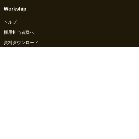
Workship
ヘルプ
採用担当者様へ
資料ダウンロード
その他のサービス
Workship EVENT
Workship MAGAZINE
Workship CAREER
関連サイト
GIGサイト
UXデザイン・プロトタイプ制作 - UX Design Lab
Webサイト制作 / CMS・マーケティングツール - LeadGrid
デザ