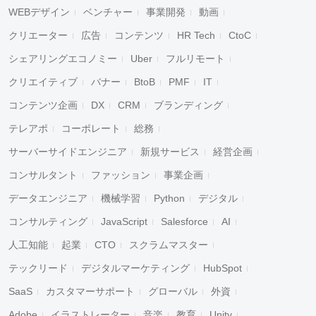
WEBデザイン
ベンチャー
事業開発
動画
クリエーター
広告
コンテンツ
HR Tech
CtoC
シェアリングエコノミー
Uber
フルリモート
クリエイティブ
バナー
BtoB
PMF
IT
コンテンツ企画
DX
CRM
ブランディング
テレアポ
コーポレート
総務
サーバーサイドエンジニア
新規サービス
経営企画
コンサルタント
ファッション
事業企画
データエンジニア
機械学習
Python
デジタル
コンサルティング
JavaScript
Salesforce
AI
人工知能
起業
CTO
スクラムマスター
テックリード
デジタルマーケティング
HubSpot
SaaS
カスタマーサポート
グローバル
外資
Adobe
イラストレーター
音楽
教育
Unity