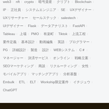
web3
nft
crypto
暗号資産
クリプト
Blockchain
IP
正社員
システムエンジニア
SE
UXデザイナー
UXリサーチャー
セールステック
salestech
UIデザイナー
Flask
データアナリスト
FastAPI
Tableau
上場
PMO
有楽町
Tiktok
上流工程
要件定義
基本設計
動画編集
英語
プログラマー
PG
詳細設計
製造
設計
WEBシステム
C＃
マネージャー
決済サービス
オンライン
戦略立案
SEOマーケティング
商談
リクルーティング
女性
モバイルアプリ
マッチングアプリ
分析基盤
Embulk
ETL
ELT
Workship限定案件
イチジュウ
ChatGPT