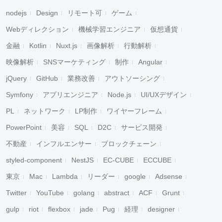
nodejs
Design
リモート可
ゲーム
Webディレクション
機械学習エンジニア
仮想通貨
金融
Kotlin
Nuxt.js
画像解析
行動解析
映像解析
SNSマーケティング
制作
Angular
jQuery
GitHub
業務改善
アウトソーシング
Symfony
アプリエンジニア
Node.js
UI/UXデザイン
PL
ネットワーク
LP制作
ワイヤーフレーム
PowerPoint
美容
SQL
D2C
サービス開発
不動産
インフルエンサー
ブロックチェーン
styled-component
NestJS
EC-CUBE
ECCUBE
東京
Mac
Lambda
リーダー
google
Adsense
Twitter
YouTube
golang
abstract
ACF
Grunt
gulp
riot
flexbox
jade
Pug
経理
designer