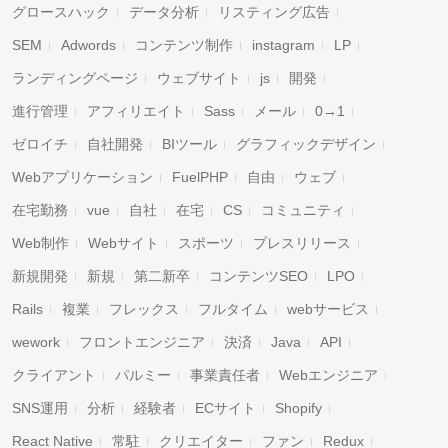
グロースハック
データ分析
リスティング広告
SEM
Adwords
コンテンツ制作
instagram
LP
ランディングページ
ウェブサイト
js
開発
進行管理
アフィリエイト
Sass
メール
0→1
ゼロイチ
自社開発
BIツール
グラフィックデザイン
Webアプリケーション
FuelPHP
自由
ウェブ
在宅勤務
vue
自社
在宅
CS
コミュニティ
Web制作
Webサイト
スポーツ
プレスリリース
新規開発
新規
第二新卒
コンテンツSEO
LPO
Rails
複業
フレックス
フルタイム
webサービス
wework
フロントエンジニア
決済
Java
API
クライアント
パルミー
事業責任者
Webエンジニア
SNS運用
分析
経験者
ECサイト
Shopify
React Native
常駐
クリエイター
ファン
Redux