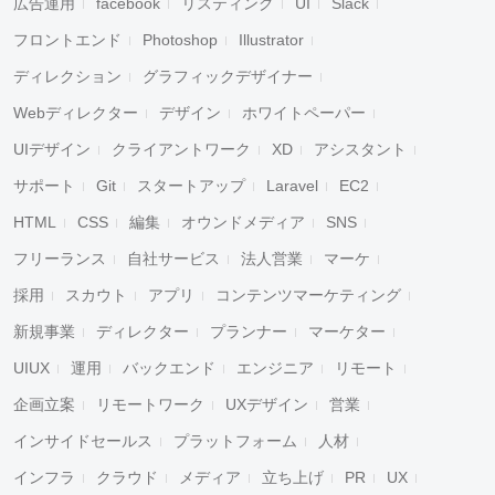
広告運用
facebook
リスティング
UI
Slack
フロントエンド
Photoshop
Illustrator
ディレクション
グラフィックデザイナー
Webディレクター
デザイン
ホワイトペーパー
UIデザイン
クライアントワーク
XD
アシスタント
サポート
Git
スタートアップ
Laravel
EC2
HTML
CSS
編集
オウンドメディア
SNS
フリーランス
自社サービス
法人営業
マーケ
採用
スカウト
アプリ
コンテンツマーケティング
新規事業
ディレクター
プランナー
マーケター
UIUX
運用
バックエンド
エンジニア
リモート
企画立案
リモートワーク
UXデザイン
営業
インサイドセールス
プラットフォーム
人材
インフラ
クラウド
メディア
立ち上げ
PR
UX