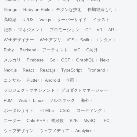
Django
Ruby on Rails
モダンな技術
長期継続も可
高時給
UI/UX
Vue.js
サーバーサイド
イラスト
記事
マネジメント
プロモーション
C#
VR
AR
Webデザイナー
Webアプリ
iOS
Swift
エンタメ
Ruby
Backend
アーティスト
toC
C向け
メルカリ
Firebase
Go
GCP
GraphQL
Next
Next.js
React
React.js
TypeScript
Frontend
コンサル
Flutter
Android
企画
プロジェクトマネジメント
プロダクトマネージャー
PdM
Web
Linux
フルスタック
海外
ポータルサイト
HTML5
CSS3
コーディング
コーダー
CakePHP
未経験
B2B
MySQL
EC
ウェブデザイン
ウェブメディア
Analytics