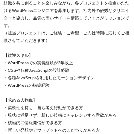
組織を共に創ることを楽しみながら、各プロジェクトを推進いただ
けるWordPressエンジニアを募集します。社内外の優秀なクリエイ
ターと協力し、品質の高いサイトを構築していくとがミッションで
す。
（担当プロジェクトは、ご経験・ご希望・ご入社時期に応じてご相
談させていただきます）
【歓迎スキル】
・WordPressでの実装経験が2年以上
・CSSや各種JavaScriptの設計経験
・各種JavaScriptを利用したモーションデザイン
・WordPressの構築経験
【求める人物像】
・柔軟性を持ち、自ら考え行動ができる方
・現状に満足せず、新しい技術にチャレンジする意欲がある
・積極的に情報発信ができる方
・新しい発想やアウトプットへのこだわりがある方