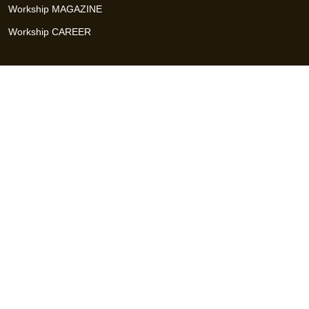
Workship MAGAZINE
Workship CAREER
関連サイト
GIGサイト
UXデザイン・プロトタイプ制作 - UX Design Lab
Webサイト制作 / CMS・マーケティングツール - LeadGrid
デザ
イナー特化の採用支援サービス - クロスデザイナー
インフラエ
ンジニア特化の採用支援サービス - クロスネットワーク
エンジ
ニア・デザイナーのフリーランス採用 - Workship
エンジニアの
採用支援・人材紹介 - Workship CAREER
日本最大級のHR・フ
リーランスメディア - Workship MAGAZINE
コンテンツマーケ
ティング総合パートナー - コンマルク
Workship（ワークシップ）は、デザイナー、エンジニア、マーケタ
ー、編集者、人事、広報などデジタル業界で活躍するプロフェッシ
ョナルとプロジェクトをマッチングするジョブ型雇用支援サービス