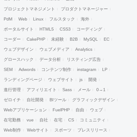
プロジェクトマネジメント
プロダクトマネージャー
PdM
Web
Linux
フルスタック
海外
ポータルサイト
HTML5
CSS3
コーディング
コーダー
CakePHP
未経験
B2B
MySQL
EC
ウェブデザイン
ウェブメディア
Analytics
グロースハック
データ分析
リスティング広告
SEM
Adwords
コンテンツ制作
instagram
LP
ランディングページ
ウェブサイト
js
開発
進行管理
アフィリエイト
Sass
メール
0→1
ゼロイチ
自社開発
BIツール
グラフィックデザイン
Webアプリケーション
FuelPHP
自由
ウェブ
在宅勤務
vue
自社
在宅
CS
コミュニティ
Web制作
Webサイト
スポーツ
プレスリリース