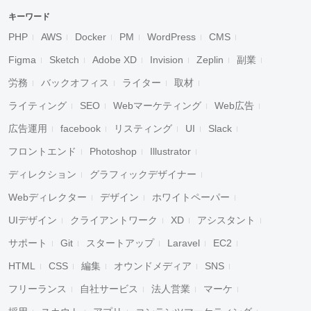
キーワード
PHP
AWS
Docker
PM
WordPress
CMS
Figma
Sketch
Adobe XD
Invision
Zeplin
副業
労務
バックオフィス
ライター
取材
ライティング
SEO
Webマーケティング
Web広告
広告運用
facebook
リスティング
UI
Slack
フロントエンド
Photoshop
Illustrator
ディレクション
グラフィックデザイナー
Webディレクター
デザイン
ホワイトペーパー
UIデザイン
クライアントワーク
XD
アシスタント
サポート
Git
スタートアップ
Laravel
EC2
HTML
CSS
編集
オウンドメディア
SNS
フリーランス
自社サービス
法人営業
マーケ