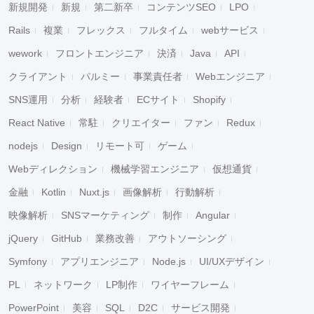
新規開発
新規
第二新卒
コンテンツSEO
LPO
Rails
複業
フレックス
フルタイム
webサービス
wework
フロントエンジニア
決済
Java
API
クライアント
パルミー
事業責任者
Webエンジニア
SNS運用
分析
経験者
ECサイト
Shopify
React Native
常駐
クリエイター
ファン
Redux
nodejs
Design
リモート可
ゲーム
Webディレクション
機械学習エンジニア
仮想通貨
金融
Kotlin
Nuxt.js
画像解析
行動解析
映像解析
SNSマーケティング
制作
Angular
jQuery
GitHub
業務改善
アウトソーシング
Symfony
アプリエンジニア
Node.js
UI/UXデザイン
PL
ネットワーク
LP制作
ワイヤーフレーム
PowerPoint
美容
SQL
D2C
サービス開発