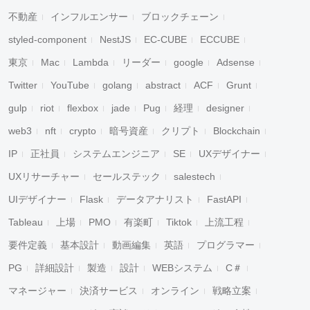
不動産
インフルエンサー
ブロックチェーン
styled-component
NestJS
EC-CUBE
ECCUBE
東京
Mac
Lambda
リーダー
google
Adsense
Twitter
YouTube
golang
abstract
ACF
Grunt
gulp
riot
flexbox
jade
Pug
経理
designer
web3
nft
crypto
暗号資産
クリプト
Blockchain
IP
正社員
システムエンジニア
SE
UXデザイナー
UXリサーチャー
セールステック
salestech
UIデザイナー
Flask
データアナリスト
FastAPI
Tableau
上場
PMO
有楽町
Tiktok
上流工程
要件定義
基本設計
動画編集
英語
プログラマー
PG
詳細設計
製造
設計
WEBシステム
C＃
マネージャー
決済サービス
オンライン
戦略立案