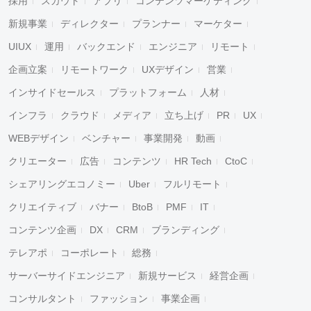
採用
スカウト
アプリ
コンテンツマーケティング
新規事業
ディレクター
プランナー
マーケター
UIUX
運用
バックエンド
エンジニア
リモート
企画立案
リモートワーク
UXデザイン
営業
インサイドセールス
プラットフォーム
人材
インフラ
クラウド
メディア
立ち上げ
PR
UX
WEBデザイン
ベンチャー
事業開発
動画
クリエーター
広告
コンテンツ
HR Tech
CtoC
シェアリングエコノミー
Uber
フルリモート
クリエイティブ
バナー
BtoB
PMF
IT
コンテンツ企画
DX
CRM
ブランディング
テレアポ
コーポレート
総務
サーバーサイドエンジニア
新規サービス
経営企画
コンサルタント
ファッション
事業企画