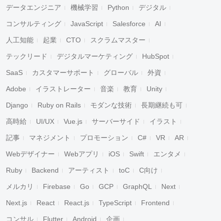
データエンジニア
機械学習
Python
デジタル
コンサルティング
JavaScript
Salesforce
AI
人工知能
起業
CTO
スクラムマスター
テックリード
デジタルマーケティング
HubSpot
SaaS
カスタマーサポート
グローバル
外資
Adobe
イラストレーター
音楽
教育
Unity
Django
Ruby on Rails
モダンな技術
長期継続も可
高時給
UI/UX
Vue.js
サーバーサイド
イラスト
記事
マネジメント
プロモーション
C#
VR
AR
Webデザイナー
Webアプリ
iOS
Swift
エンタメ
Ruby
Backend
アーティスト
toC
C向け
メルカリ
Firebase
Go
GCP
GraphQL
Next
Next.js
React
React.js
TypeScript
Frontend
コンサル
Flutter
Android
企画