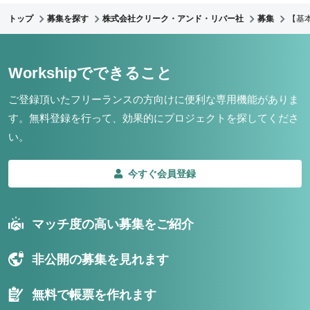
トップ
募集を探す
株式会社クリーク・アンド・リバー社
募集
【基
Workshipでできること
ご登録頂いたフリーランスの方向けに便利な専用機能がありま
す。
無料登録を行って、効果的にプロジェクトを探してくださ
い。
今すぐ会員登録
マッチ度の高い募集をご紹介
非公開の募集を見れます
無料で帳票を作れます