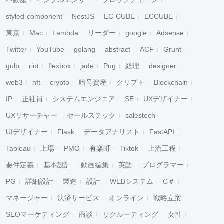
不動産
インフルエンサー
ブロックチェーン
styled-component
NestJS
EC-CUBE
ECCUBE
東京
Mac
Lambda
リーダー
google
Adsense
Twitter
YouTube
golang
abstract
ACF
Grunt
gulp
riot
flexbox
jade
Pug
経理
designer
web3
nft
crypto
暗号資産
クリプト
Blockchain
IP
正社員
システムエンジニア
SE
UXデザイナー
UXリサーチャー
セールステック
salestech
UIデザイナー
Flask
データアナリスト
FastAPI
Tableau
上場
PMO
有楽町
Tiktok
上流工程
要件定義
基本設計
動画編集
英語
プログラマー
PG
詳細設計
製造
設計
WEBシステム
C＃
マネージャー
決済サービス
オンライン
戦略立案
SEOマーケティング
商談
リクルーティング
女性