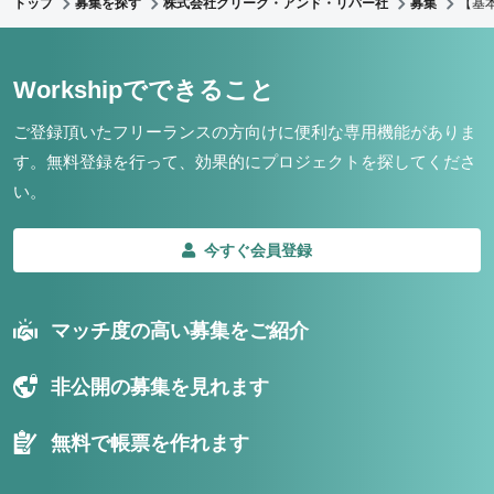
トップ
募集を探す
株式会社クリーク・アンド・リバー社
募集
【基
Workshipでできること
ご登録頂いたフリーランスの方向けに便利な専用機能がありま
す。
無料登録を行って、効果的にプロジェクトを探してくださ
い。
今すぐ会員登録
マッチ度の高い募集をご紹介
非公開の募集を見れます
無料で帳票を作れます