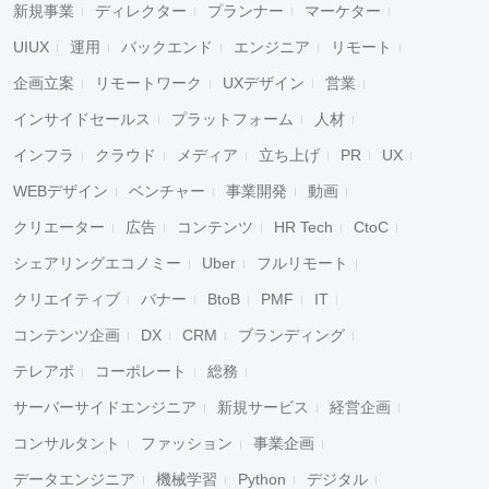
新規事業
ディレクター
プランナー
マーケター
UIUX
運用
バックエンド
エンジニア
リモート
企画立案
リモートワーク
UXデザイン
営業
インサイドセールス
プラットフォーム
人材
インフラ
クラウド
メディア
立ち上げ
PR
UX
WEBデザイン
ベンチャー
事業開発
動画
クリエーター
広告
コンテンツ
HR Tech
CtoC
シェアリングエコノミー
Uber
フルリモート
クリエイティブ
バナー
BtoB
PMF
IT
コンテンツ企画
DX
CRM
ブランディング
テレアポ
コーポレート
総務
サーバーサイドエンジニア
新規サービス
経営企画
コンサルタント
ファッション
事業企画
データエンジニア
機械学習
Python
デジタル