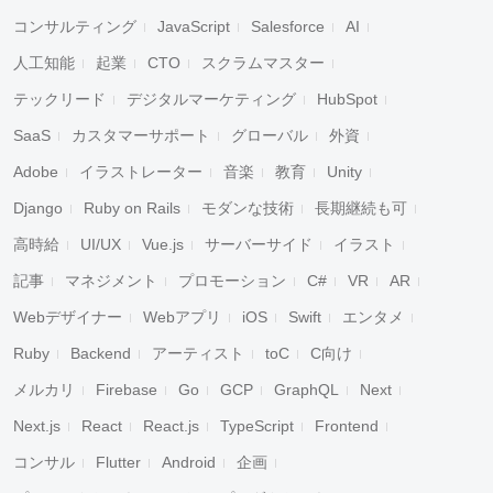
コンサルティング
JavaScript
Salesforce
AI
人工知能
起業
CTO
スクラムマスター
テックリード
デジタルマーケティング
HubSpot
SaaS
カスタマーサポート
グローバル
外資
Adobe
イラストレーター
音楽
教育
Unity
Django
Ruby on Rails
モダンな技術
長期継続も可
高時給
UI/UX
Vue.js
サーバーサイド
イラスト
記事
マネジメント
プロモーション
C#
VR
AR
Webデザイナー
Webアプリ
iOS
Swift
エンタメ
Ruby
Backend
アーティスト
toC
C向け
メルカリ
Firebase
Go
GCP
GraphQL
Next
Next.js
React
React.js
TypeScript
Frontend
コンサル
Flutter
Android
企画