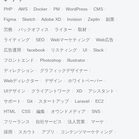
キーワード
PHP
AWS
Docker
PM
WordPress
CMS
Figma
Sketch
Adobe XD
Invision
Zeplin
副業
労務
バックオフィス
ライター
取材
ライティング
SEO
Webマーケティング
Web広告
広告運用
facebook
リスティング
UI
Slack
フロントエンド
Photoshop
Illustrator
ディレクション
グラフィックデザイナー
Webディレクター
デザイン
ホワイトペーパー
UIデザイン
クライアントワーク
XD
アシスタント
サポート
Git
スタートアップ
Laravel
EC2
HTML
CSS
編集
オウンドメディア
SNS
フリーランス
自社サービス
法人営業
マーケ
採用
スカウト
アプリ
コンテンツマーケティング