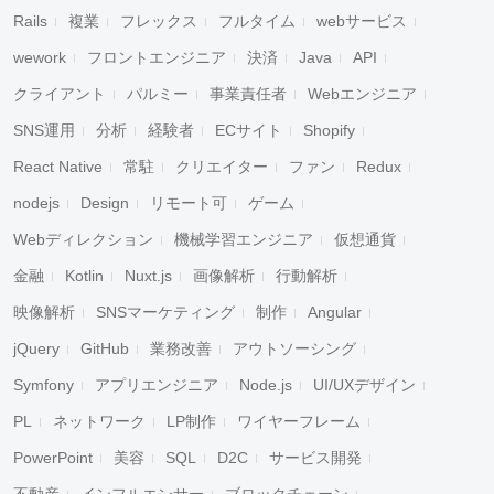
Rails
複業
フレックス
フルタイム
webサービス
wework
フロントエンジニア
決済
Java
API
クライアント
パルミー
事業責任者
Webエンジニア
SNS運用
分析
経験者
ECサイト
Shopify
React Native
常駐
クリエイター
ファン
Redux
nodejs
Design
リモート可
ゲーム
Webディレクション
機械学習エンジニア
仮想通貨
金融
Kotlin
Nuxt.js
画像解析
行動解析
映像解析
SNSマーケティング
制作
Angular
jQuery
GitHub
業務改善
アウトソーシング
Symfony
アプリエンジニア
Node.js
UI/UXデザイン
PL
ネットワーク
LP制作
ワイヤーフレーム
PowerPoint
美容
SQL
D2C
サービス開発