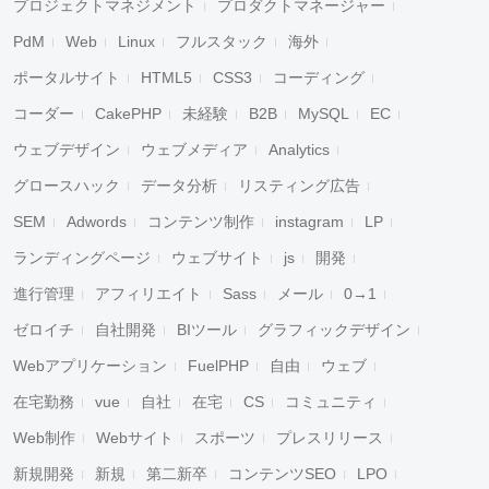
プロジェクトマネジメント
プロダクトマネージャー
PdM
Web
Linux
フルスタック
海外
ポータルサイト
HTML5
CSS3
コーディング
コーダー
CakePHP
未経験
B2B
MySQL
EC
ウェブデザイン
ウェブメディア
Analytics
グロースハック
データ分析
リスティング広告
SEM
Adwords
コンテンツ制作
instagram
LP
ランディングページ
ウェブサイト
js
開発
進行管理
アフィリエイト
Sass
メール
0→1
ゼロイチ
自社開発
BIツール
グラフィックデザイン
Webアプリケーション
FuelPHP
自由
ウェブ
在宅勤務
vue
自社
在宅
CS
コミュニティ
Web制作
Webサイト
スポーツ
プレスリリース
新規開発
新規
第二新卒
コンテンツSEO
LPO