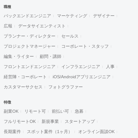
職種
バックエンドエンジニア
マーケティング
デザイナー
広報
データサイエンティスト
プランナー・ディレクター
セールス
プロジェクトマネージャー
コーポレート・スタッフ
編集・ライター
顧問・講師
フロントエンドエンジニア
インフラエンジニア
人事
経営陣・コーポレート
iOS/Androidアプリエンジニア
カスタマーサクセス
フォトグラファー
特徴
副業OK
リモート可
前払い可
急募
フルリモートOK
新規事業
スタートアップ
長期案件
スポット案件（1ヶ月）
オンライン面談OK