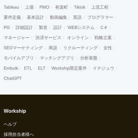
Tableau
上場
PMO
有楽町
Tiktok
上流工程
要件定義
基本設計
動画編集
英語
プログラマー
PG
詳細設計
製造
設計
WEBシステム
C＃
マネージャー
決済サービス
オンライン
戦略立案
SEOマーケティング
商談
リクルーティング
女性
モバイルアプリ
マッチングアプリ
分析基盤
Embulk
ETL
ELT
Workship限定案件
イチジュウ
ChatGPT
Workship
ヘルプ
採用担当者様へ