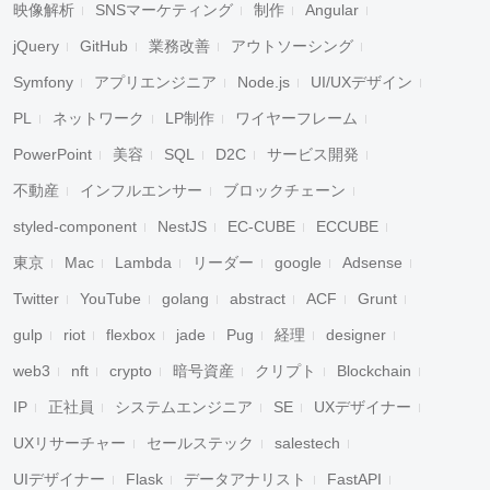
映像解析
SNSマーケティング
制作
Angular
jQuery
GitHub
業務改善
アウトソーシング
Symfony
アプリエンジニア
Node.js
UI/UXデザイン
PL
ネットワーク
LP制作
ワイヤーフレーム
PowerPoint
美容
SQL
D2C
サービス開発
不動産
インフルエンサー
ブロックチェーン
styled-component
NestJS
EC-CUBE
ECCUBE
東京
Mac
Lambda
リーダー
google
Adsense
Twitter
YouTube
golang
abstract
ACF
Grunt
gulp
riot
flexbox
jade
Pug
経理
designer
web3
nft
crypto
暗号資産
クリプト
Blockchain
IP
正社員
システムエンジニア
SE
UXデザイナー
UXリサーチャー
セールステック
salestech
UIデザイナー
Flask
データアナリスト
FastAPI