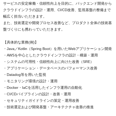
サービスの安定稼働・信頼性向上を目的に、バックエンド開発から
クラウドインフラの設計・運用、CI/CD改善、監視基盤の整備まで
幅広く担当いただきます。
また、技術選定や開発プロセス改善など、プロダクト全体の技術基
盤づくりにも携わっていただきます。
【具体的な業務(例)】
・Java／Kotlin（Spring Boot）を用いたWebアプリケーション開発
・AWSを中心としたクラウドインフラの設計・構築・運用
・システムの可用性・信頼性向上に向けた改善（SRE）
・アプリケーション・データベースのパフォーマンス改善
・Datadog等を用いた監視
・モニタリング環境の設計・運用
・Docker・IaCを活用したインフラ運用の自動化
・CI/CDパイプラインの設計・改善・運用
・セキュリティガイドラインの策定・運用改善
・技術選定および開発基盤・アーキテクチャ改善の推進