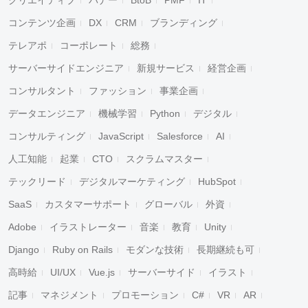
クリエイティブ
バナー
BtoB
PMF
IT
コンテンツ企画
DX
CRM
ブランディング
テレアポ
コーポレート
総務
サーバーサイドエンジニア
新規サービス
経営企画
コンサルタント
ファッション
事業企画
データエンジニア
機械学習
Python
デジタル
コンサルティング
JavaScript
Salesforce
AI
人工知能
起業
CTO
スクラムマスター
テックリード
デジタルマーケティング
HubSpot
SaaS
カスタマーサポート
グローバル
外資
Adobe
イラストレーター
音楽
教育
Unity
Django
Ruby on Rails
モダンな技術
長期継続も可
高時給
UI/UX
Vue.js
サーバーサイド
イラスト
記事
マネジメント
プロモーション
C#
VR
AR