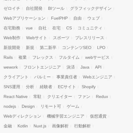
ゼロイチ
自社開発
BIツール
グラフィックデザイン
Webアプリケーション
FuelPHP
自由
ウェブ
在宅勤務
vue
自社
在宅
CS
コミュニティ
Web制作
Webサイト
スポーツ
プレスリリース
新規開発
新規
第二新卒
コンテンツSEO
LPO
Rails
複業
フレックス
フルタイム
webサービス
wework
フロントエンジニア
決済
Java
API
クライアント
パルミー
事業責任者
Webエンジニア
SNS運用
分析
経験者
ECサイト
Shopify
React Native
常駐
クリエイター
ファン
Redux
nodejs
Design
リモート可
ゲーム
Webディレクション
機械学習エンジニア
仮想通貨
金融
Kotlin
Nuxt.js
画像解析
行動解析