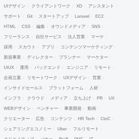
UIデザイン
クライアントワーク
XD
アシスタント
サポート
Git
スタートアップ
Laravel
EC2
HTML
CSS
編集
オウンドメディア
SNS
フリーランス
自社サービス
法人営業
マーケ
採用
スカウト
アプリ
コンテンツマーケティング
新規事業
ディレクター
プランナー
マーケター
UIUX
運用
バックエンド
エンジニア
リモート
企画立案
リモートワーク
UXデザイン
営業
インサイドセールス
プラットフォーム
人材
インフラ
クラウド
メディア
立ち上げ
PR
UX
WEBデザイン
ベンチャー
事業開発
動画
クリエーター
広告
コンテンツ
HR Tech
CtoC
シェアリングエコノミー
Uber
フルリモート