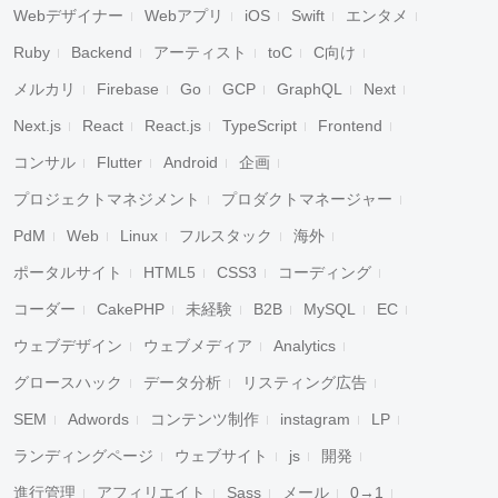
Webデザイナー
Webアプリ
iOS
Swift
エンタメ
Ruby
Backend
アーティスト
toC
C向け
メルカリ
Firebase
Go
GCP
GraphQL
Next
Next.js
React
React.js
TypeScript
Frontend
コンサル
Flutter
Android
企画
プロジェクトマネジメント
プロダクトマネージャー
PdM
Web
Linux
フルスタック
海外
ポータルサイト
HTML5
CSS3
コーディング
コーダー
CakePHP
未経験
B2B
MySQL
EC
ウェブデザイン
ウェブメディア
Analytics
グロースハック
データ分析
リスティング広告
SEM
Adwords
コンテンツ制作
instagram
LP
ランディングページ
ウェブサイト
js
開発
進行管理
アフィリエイト
Sass
メール
0→1