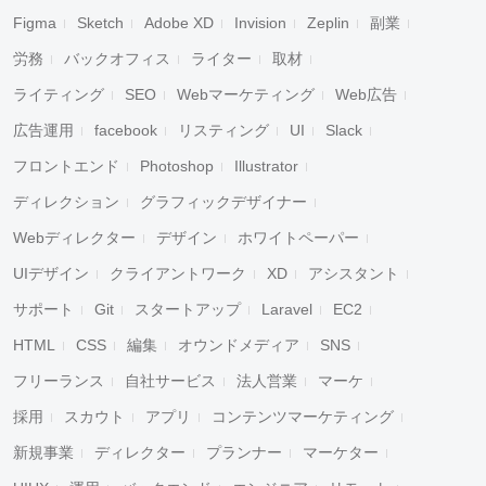
Figma
Sketch
Adobe XD
Invision
Zeplin
副業
労務
バックオフィス
ライター
取材
ライティング
SEO
Webマーケティング
Web広告
広告運用
facebook
リスティング
UI
Slack
フロントエンド
Photoshop
Illustrator
ディレクション
グラフィックデザイナー
Webディレクター
デザイン
ホワイトペーパー
UIデザイン
クライアントワーク
XD
アシスタント
サポート
Git
スタートアップ
Laravel
EC2
HTML
CSS
編集
オウンドメディア
SNS
フリーランス
自社サービス
法人営業
マーケ
採用
スカウト
アプリ
コンテンツマーケティング
新規事業
ディレクター
プランナー
マーケター