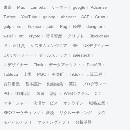
東京
Mac
Lambda
リーダー
google
Adsense
Twitter
YouTube
golang
abstract
ACF
Grunt
gulp
riot
flexbox
jade
Pug
経理
designer
web3
nft
crypto
暗号資産
クリプト
Blockchain
IP
正社員
システムエンジニア
SE
UXデザイナー
UXリサーチャー
セールステック
salestech
UIデザイナー
Flask
データアナリスト
FastAPI
Tableau
上場
PMO
有楽町
Tiktok
上流工程
要件定義
基本設計
動画編集
英語
プログラマー
PG
詳細設計
製造
設計
WEBシステム
C＃
マネージャー
決済サービス
オンライン
戦略立案
SEOマーケティング
商談
リクルーティング
女性
モバイルアプリ
マッチングアプリ
分析基盤