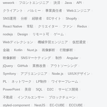
wework
フロントエンジニア
決済
Java
API
クライアント
パルミー
事業責任者
Webエンジニア
SNS運用
分析
経験者
ECサイト
Shopify
React Native
常駐
クリエイター
ファン
Redux
nodejs
Design
リモート可
ゲーム
Webディレクション
機械学習エンジニア
仮想通貨
金融
Kotlin
Nuxt.js
画像解析
行動解析
映像解析
SNSマーケティング
制作
Angular
jQuery
GitHub
業務改善
アウトソーシング
Symfony
アプリエンジニア
Node.js
UI/UXデザイン
PL
ネットワーク
LP制作
ワイヤーフレーム
PowerPoint
美容
SQL
D2C
サービス開発
不動産
インフルエンサー
ブロックチェーン
styled-component
NestJS
EC-CUBE
ECCUBE