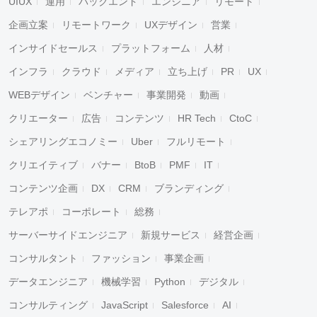
UIUX
運用
バックエンド
エンジニア
リモート
企画立案
リモートワーク
UXデザイン
営業
インサイドセールス
プラットフォーム
人材
インフラ
クラウド
メディア
立ち上げ
PR
UX
WEBデザイン
ベンチャー
事業開発
動画
クリエーター
広告
コンテンツ
HR Tech
CtoC
シェアリングエコノミー
Uber
フルリモート
クリエイティブ
バナー
BtoB
PMF
IT
コンテンツ企画
DX
CRM
ブランディング
テレアポ
コーポレート
総務
サーバーサイドエンジニア
新規サービス
経営企画
コンサルタント
ファッション
事業企画
データエンジニア
機械学習
Python
デジタル
コンサルティング
JavaScript
Salesforce
AI