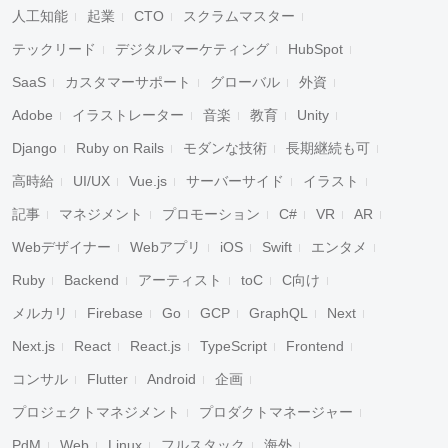
人工知能
起業
CTO
スクラムマスター
テックリード
デジタルマーケティング
HubSpot
SaaS
カスタマーサポート
グローバル
外資
Adobe
イラストレーター
音楽
教育
Unity
Django
Ruby on Rails
モダンな技術
長期継続も可
高時給
UI/UX
Vue.js
サーバーサイド
イラスト
記事
マネジメント
プロモーション
C#
VR
AR
Webデザイナー
Webアプリ
iOS
Swift
エンタメ
Ruby
Backend
アーティスト
toC
C向け
メルカリ
Firebase
Go
GCP
GraphQL
Next
Next.js
React
React.js
TypeScript
Frontend
コンサル
Flutter
Android
企画
プロジェクトマネジメント
プロダクトマネージャー
PdM
Web
Linux
フルスタック
海外