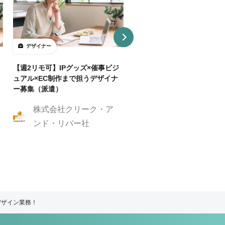
デザイナー
デザイナー
【週2リモ可】IPグッズ×催事ビジ
【週32H～/フルリモ】教育
ュアル×EC制作まで担うデザイナ
プロダクトを持つ企業でUI/
ー募集（派遣）
イナー
株式会社クリーク・ア
株式会社クリーク
ンド・リバー社
ンド・リバー社
デザイン業務！