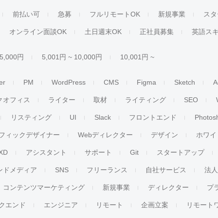
前払い可
急募
フルリモートOK
新規事業
スタ
オンライン面談OK
土日週末OK
正社員募集
英語ス
 5,000円
5,001円 ~ 10,000円
10,001円 ~
er
PM
WordPress
CMS
Figma
Sketch
A
クオフィス
ライター
取材
ライティング
SEO
リスティング
UI
Slack
フロントエンド
Photos
フィックデザイナー
Webディレクター
デザイン
ホワイ
XD
アシスタント
サポート
Git
スタートアップ
ンドメディア
SNS
フリーランス
自社サービス
法
コンテンツマーケティング
新規事業
ディレクター
プ
クエンド
エンジニア
リモート
企画立案
リモート