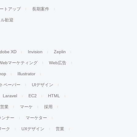
ートアップ
長期案件
キル歓迎
dobe XD
Invision
Zeplin
Webマーケティング
Web広告
hop
Illustrator
トペーパー
UIデザイン
Laravel
EC2
HTML
人営業
マーケ
採用
ランナー
マーケター
ワーク
UXデザイン
営業