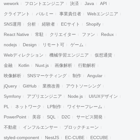
wework
フロントエンジニア
決済
Java
API
クライアント
パルミー
事業責任者
Webエンジニア
SNS運用
分析
経験者
ECサイト
Shopify
React Native
常駐
クリエイター
ファン
Redux
nodejs
Design
リモート可
ゲーム
Webディレクション
機械学習エンジニア
仮想通貨
金融
Kotlin
Nuxt.js
画像解析
行動解析
映像解析
SNSマーケティング
制作
Angular
jQuery
GitHub
業務改善
アウトソーシング
Symfony
アプリエンジニア
Node.js
UI/UXデザイン
PL
ネットワーク
LP制作
ワイヤーフレーム
PowerPoint
美容
SQL
D2C
サービス開発
不動産
インフルエンサー
ブロックチェーン
styled-component
NestJS
EC-CUBE
ECCUBE