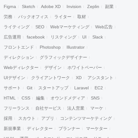
Figma
Sketch
Adobe XD
Invision
Zeplin
副業
労務
バックオフィス
ライター
取材
ライティング
SEO
Webマーケティング
Web広告
広告運用
facebook
リスティング
UI
Slack
フロントエンド
Photoshop
Illustrator
ディレクション
グラフィックデザイナー
Webディレクター
デザイン
ホワイトペーパー
UIデザイン
クライアントワーク
XD
アシスタント
サポート
Git
スタートアップ
Laravel
EC2
HTML
CSS
編集
オウンドメディア
SNS
フリーランス
自社サービス
法人営業
マーケ
採用
スカウト
アプリ
コンテンツマーケティング
新規事業
ディレクター
プランナー
マーケター