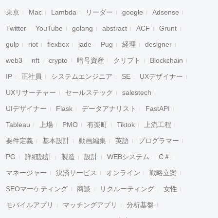
東京
Mac
Lambda
リーダー
google
Adsense
Twitter
YouTube
golang
abstract
ACF
Grunt
gulp
riot
flexbox
jade
Pug
経理
designer
web3
nft
crypto
暗号資産
クリプト
Blockchain
IP
正社員
システムエンジニア
SE
UXデザイナー
UXリサーチャー
セールステック
salestech
UIデザイナー
Flask
データアナリスト
FastAPI
Tableau
上場
PMO
有楽町
Tiktok
上流工程
要件定義
基本設計
動画編集
英語
プログラマー
PG
詳細設計
製造
設計
WEBシステム
C＃
マネージャー
決済サービス
オンライン
戦略立案
SEOマーケティング
商談
リクルーティング
女性
モバイルアプリ
マッチングアプリ
分析基盤