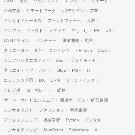
UIUX
運用
バックエンド
エンジニア
リモート
企画立案
リモートワーク
UXデザイン
営業
インサイドセールス
プラットフォーム
人材
インフラ
クラウド
メディア
立ち上げ
PR
UX
WEBデザイン
ベンチャー
事業開発
動画
クリエーター
広告
コンテンツ
HR Tech
CtoC
シェアリングエコノミー
Uber
フルリモート
クリエイティブ
バナー
BtoB
PMF
IT
コンテンツ企画
DX
CRM
ブランディング
テレアポ
コーポレート
総務
サーバーサイドエンジニア
新規サービス
経営企画
コンサルタント
ファッション
事業企画
データエンジニア
機械学習
Python
デジタル
コンサルティング
JavaScript
Salesforce
AI