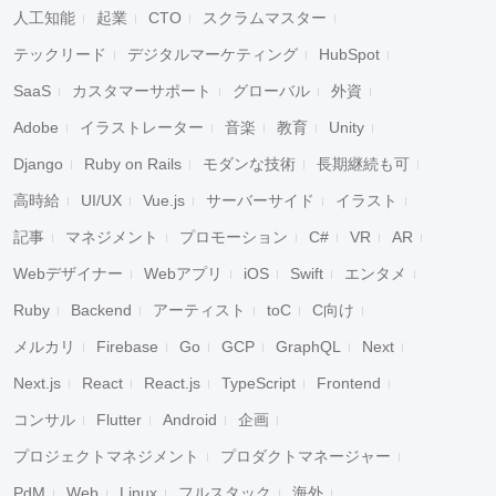
人工知能
起業
CTO
スクラムマスター
テックリード
デジタルマーケティング
HubSpot
SaaS
カスタマーサポート
グローバル
外資
Adobe
イラストレーター
音楽
教育
Unity
Django
Ruby on Rails
モダンな技術
長期継続も可
高時給
UI/UX
Vue.js
サーバーサイド
イラスト
記事
マネジメント
プロモーション
C#
VR
AR
Webデザイナー
Webアプリ
iOS
Swift
エンタメ
Ruby
Backend
アーティスト
toC
C向け
メルカリ
Firebase
Go
GCP
GraphQL
Next
Next.js
React
React.js
TypeScript
Frontend
コンサル
Flutter
Android
企画
プロジェクトマネジメント
プロダクトマネージャー
PdM
Web
Linux
フルスタック
海外