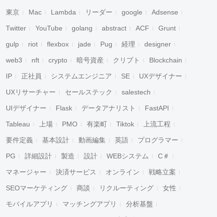
東京
Mac
Lambda
リーダー
google
Adsense
Twitter
YouTube
golang
abstract
ACF
Grunt
gulp
riot
flexbox
jade
Pug
経理
designer
web3
nft
crypto
暗号資産
クリプト
Blockchain
IP
正社員
システムエンジニア
SE
UXデザイナー
UXリサーチャー
セールステック
salestech
UIデザイナー
Flask
データアナリスト
FastAPI
Tableau
上場
PMO
有楽町
Tiktok
上流工程
要件定義
基本設計
動画編集
英語
プログラマー
PG
詳細設計
製造
設計
WEBシステム
C＃
マネージャー
決済サービス
オンライン
戦略立案
SEOマーケティング
商談
リクルーティング
女性
モバイルアプリ
マッチングアプリ
分析基盤