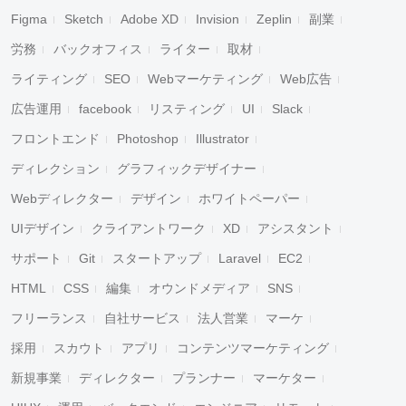
Figma
Sketch
Adobe XD
Invision
Zeplin
副業
労務
バックオフィス
ライター
取材
ライティング
SEO
Webマーケティング
Web広告
広告運用
facebook
リスティング
UI
Slack
フロントエンド
Photoshop
Illustrator
ディレクション
グラフィックデザイナー
Webディレクター
デザイン
ホワイトペーパー
UIデザイン
クライアントワーク
XD
アシスタント
サポート
Git
スタートアップ
Laravel
EC2
HTML
CSS
編集
オウンドメディア
SNS
フリーランス
自社サービス
法人営業
マーケ
採用
スカウト
アプリ
コンテンツマーケティング
新規事業
ディレクター
プランナー
マーケター