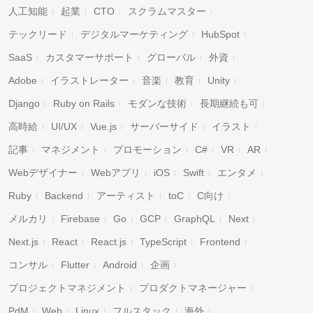
人工知能
起業
CTO
スクラムマスター
テックリード
デジタルマーケティング
HubSpot
SaaS
カスタマーサポート
グローバル
外資
Adobe
イラストレーター
音楽
教育
Unity
Django
Ruby on Rails
モダンな技術
長期継続も可
高時給
UI/UX
Vue.js
サーバーサイド
イラスト
記事
マネジメント
プロモーション
C#
VR
AR
Webデザイナー
Webアプリ
iOS
Swift
エンタメ
Ruby
Backend
アーティスト
toC
C向け
メルカリ
Firebase
Go
GCP
GraphQL
Next
Next.js
React
React.js
TypeScript
Frontend
コンサル
Flutter
Android
企画
プロジェクトマネジメント
プロダクトマネージャー
PdM
Web
Linux
フルスタック
海外