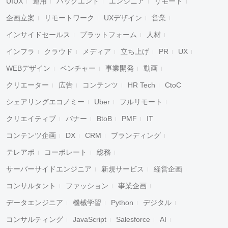
UIUX
運用
バックエンド
エンジニア
リモート
企画立案
リモートワーク
UXデザイン
営業
インサイドセールス
プラットフォーム
人材
インフラ
クラウド
メディア
立ち上げ
PR
UX
WEBデザイン
ベンチャー
事業開発
動画
クリエーター
広告
コンテンツ
HR Tech
CtoC
シェアリングエコノミー
Uber
フルリモート
クリエイティブ
バナー
BtoB
PMF
IT
コンテンツ企画
DX
CRM
ブランディング
テレアポ
コーポレート
総務
サーバーサイドエンジニア
新規サービス
経営企画
コンサルタント
ファッション
事業企画
データエンジニア
機械学習
Python
デジタル
コンサルティング
JavaScript
Salesforce
AI