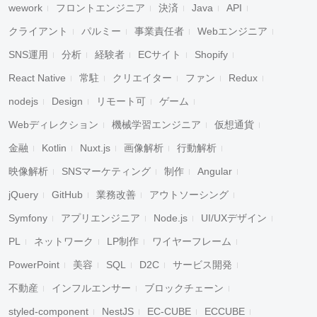
wework
フロントエンジニア
決済
Java
API
クライアント
パルミー
事業責任者
Webエンジニア
SNS運用
分析
経験者
ECサイト
Shopify
React Native
常駐
クリエイター
ファン
Redux
nodejs
Design
リモート可
ゲーム
Webディレクション
機械学習エンジニア
仮想通貨
金融
Kotlin
Nuxt.js
画像解析
行動解析
映像解析
SNSマーケティング
制作
Angular
jQuery
GitHub
業務改善
アウトソーシング
Symfony
アプリエンジニア
Node.js
UI/UXデザイン
PL
ネットワーク
LP制作
ワイヤーフレーム
PowerPoint
美容
SQL
D2C
サービス開発
不動産
インフルエンサー
ブロックチェーン
styled-component
NestJS
EC-CUBE
ECCUBE