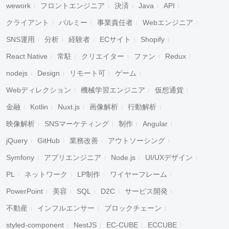
wework
フロントエンジニア
決済
Java
API
クライアント
パルミー
事業責任者
Webエンジニア
SNS運用
分析
経験者
ECサイト
Shopify
React Native
常駐
クリエイター
ファン
Redux
nodejs
Design
リモート可
ゲーム
Webディレクション
機械学習エンジニア
仮想通貨
金融
Kotlin
Nuxt.js
画像解析
行動解析
映像解析
SNSマーケティング
制作
Angular
jQuery
GitHub
業務改善
アウトソーシング
Symfony
アプリエンジニア
Node.js
UI/UXデザイン
PL
ネットワーク
LP制作
ワイヤーフレーム
PowerPoint
美容
SQL
D2C
サービス開発
不動産
インフルエンサー
ブロックチェーン
styled-component
NestJS
EC-CUBE
ECCUBE