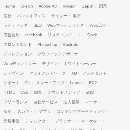
Figma
Sketch
Adobe XD
Invision
Zeplin
副業
労務
バックオフィス
ライター
取材
ライティング
SEO
Webマーケティング
Web広告
広告運用
facebook
リスティング
UI
Slack
フロントエンド
Photoshop
Illustrator
ディレクション
グラフィックデザイナー
Webディレクター
デザイン
ホワイトペーパー
UIデザイン
クライアントワーク
XD
アシスタント
サポート
Git
スタートアップ
Laravel
EC2
HTML
CSS
編集
オウンドメディア
SNS
フリーランス
自社サービス
法人営業
マーケ
採用
スカウト
アプリ
コンテンツマーケティング
新規事業
ディレクター
プランナー
マーケター