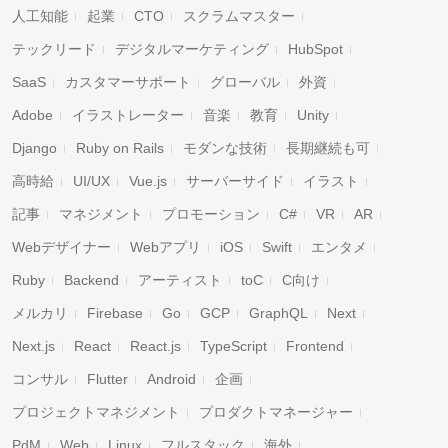
人工知能
起業
CTO
スクラムマスター
テックリード
デジタルマーケティング
HubSpot
SaaS
カスタマーサポート
グローバル
外資
Adobe
イラストレーター
音楽
教育
Unity
Django
Ruby on Rails
モダンな技術
長期継続も可
高時給
UI/UX
Vue.js
サーバーサイド
イラスト
記事
マネジメント
プロモーション
C#
VR
AR
Webデザイナー
Webアプリ
iOS
Swift
エンタメ
Ruby
Backend
アーティスト
toC
C向け
メルカリ
Firebase
Go
GCP
GraphQL
Next
Next.js
React
React.js
TypeScript
Frontend
コンサル
Flutter
Android
企画
プロジェクトマネジメント
プロダクトマネージャー
PdM
Web
Linux
フルスタック
海外