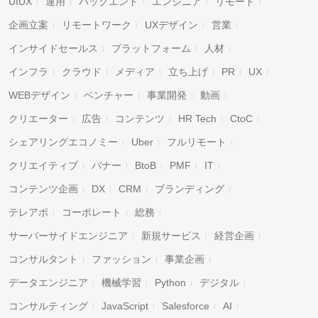
UIUX
運用
バックエンド
エンジニア
リモート
企画立案
リモートワーク
UXデザイン
営業
インサイドセールス
プラットフォーム
人材
インフラ
クラウド
メディア
立ち上げ
PR
UX
WEBデザイン
ベンチャー
事業開発
動画
クリエーター
広告
コンテンツ
HR Tech
CtoC
シェアリングエコノミー
Uber
フルリモート
クリエイティブ
バナー
BtoB
PMF
IT
コンテンツ企画
DX
CRM
ブランディング
テレアポ
コーポレート
総務
サーバーサイドエンジニア
新規サービス
経営企画
コンサルタント
ファッション
事業企画
データエンジニア
機械学習
Python
デジタル
コンサルティング
JavaScript
Salesforce
AI