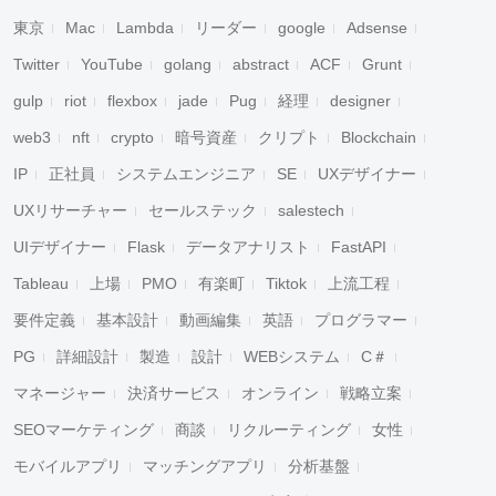
東京
Mac
Lambda
リーダー
google
Adsense
Twitter
YouTube
golang
abstract
ACF
Grunt
gulp
riot
flexbox
jade
Pug
経理
designer
web3
nft
crypto
暗号資産
クリプト
Blockchain
IP
正社員
システムエンジニア
SE
UXデザイナー
UXリサーチャー
セールステック
salestech
UIデザイナー
Flask
データアナリスト
FastAPI
Tableau
上場
PMO
有楽町
Tiktok
上流工程
要件定義
基本設計
動画編集
英語
プログラマー
PG
詳細設計
製造
設計
WEBシステム
C＃
マネージャー
決済サービス
オンライン
戦略立案
SEOマーケティング
商談
リクルーティング
女性
モバイルアプリ
マッチングアプリ
分析基盤