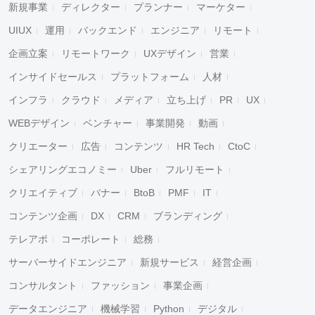
新規事業
ディレクター
プランナー
マーケター
UIUX
運用
バックエンド
エンジニア
リモート
企画立案
リモートワーク
UXデザイン
営業
インサイドセールス
プラットフォーム
人材
インフラ
クラウド
メディア
立ち上げ
PR
UX
WEBデザイン
ベンチャー
事業開発
動画
クリエーター
広告
コンテンツ
HR Tech
CtoC
シェアリングエコノミー
Uber
フルリモート
クリエイティブ
バナー
BtoB
PMF
IT
コンテンツ企画
DX
CRM
ブランディング
テレアポ
コーポレート
総務
サーバーサイドエンジニア
新規サービス
経営企画
コンサルタント
ファッション
事業企画
データエンジニア
機械学習
Python
デジタル