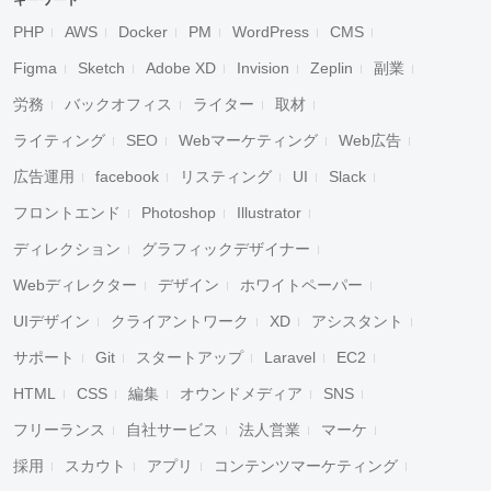
キーワード
PHP
AWS
Docker
PM
WordPress
CMS
Figma
Sketch
Adobe XD
Invision
Zeplin
副業
労務
バックオフィス
ライター
取材
ライティング
SEO
Webマーケティング
Web広告
広告運用
facebook
リスティング
UI
Slack
フロントエンド
Photoshop
Illustrator
ディレクション
グラフィックデザイナー
Webディレクター
デザイン
ホワイトペーパー
UIデザイン
クライアントワーク
XD
アシスタント
サポート
Git
スタートアップ
Laravel
EC2
HTML
CSS
編集
オウンドメディア
SNS
フリーランス
自社サービス
法人営業
マーケ
採用
スカウト
アプリ
コンテンツマーケティング