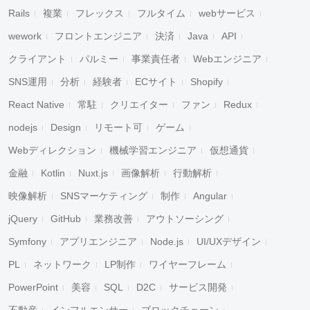
Rails
複業
フレックス
フルタイム
webサービス
wework
フロントエンジニア
決済
Java
API
クライアント
パルミー
事業責任者
Webエンジニア
SNS運用
分析
経験者
ECサイト
Shopify
React Native
常駐
クリエイター
ファン
Redux
nodejs
Design
リモート可
ゲーム
Webディレクション
機械学習エンジニア
仮想通貨
金融
Kotlin
Nuxt.js
画像解析
行動解析
映像解析
SNSマーケティング
制作
Angular
jQuery
GitHub
業務改善
アウトソーシング
Symfony
アプリエンジニア
Node.js
UI/UXデザイン
PL
ネットワーク
LP制作
ワイヤーフレーム
PowerPoint
美容
SQL
D2C
サービス開発