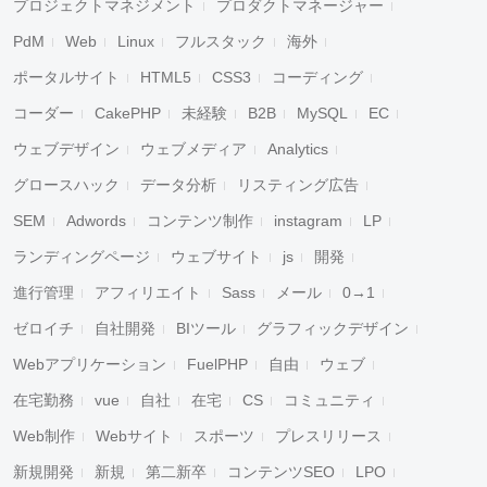
プロジェクトマネジメント
プロダクトマネージャー
PdM
Web
Linux
フルスタック
海外
ポータルサイト
HTML5
CSS3
コーディング
コーダー
CakePHP
未経験
B2B
MySQL
EC
ウェブデザイン
ウェブメディア
Analytics
グロースハック
データ分析
リスティング広告
SEM
Adwords
コンテンツ制作
instagram
LP
ランディングページ
ウェブサイト
js
開発
進行管理
アフィリエイト
Sass
メール
0→1
ゼロイチ
自社開発
BIツール
グラフィックデザイン
Webアプリケーション
FuelPHP
自由
ウェブ
在宅勤務
vue
自社
在宅
CS
コミュニティ
Web制作
Webサイト
スポーツ
プレスリリース
新規開発
新規
第二新卒
コンテンツSEO
LPO