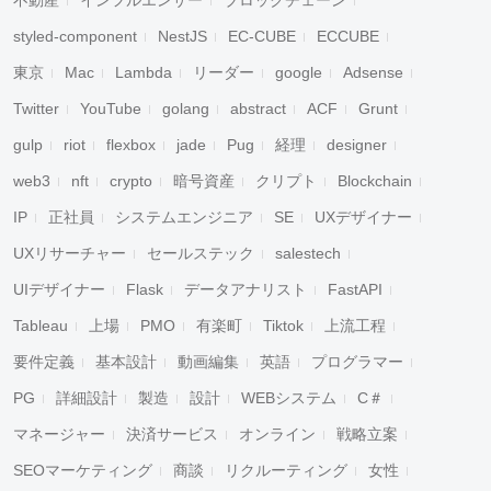
不動産
インフルエンサー
ブロックチェーン
styled-component
NestJS
EC-CUBE
ECCUBE
東京
Mac
Lambda
リーダー
google
Adsense
Twitter
YouTube
golang
abstract
ACF
Grunt
gulp
riot
flexbox
jade
Pug
経理
designer
web3
nft
crypto
暗号資産
クリプト
Blockchain
IP
正社員
システムエンジニア
SE
UXデザイナー
UXリサーチャー
セールステック
salestech
UIデザイナー
Flask
データアナリスト
FastAPI
Tableau
上場
PMO
有楽町
Tiktok
上流工程
要件定義
基本設計
動画編集
英語
プログラマー
PG
詳細設計
製造
設計
WEBシステム
C＃
マネージャー
決済サービス
オンライン
戦略立案
SEOマーケティング
商談
リクルーティング
女性