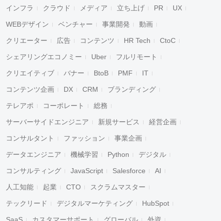
インフラ
クラウド
メディア
立ち上げ
PR
UX
WEBデザイン
ベンチャー
事業開発
動画
クリエーター
広告
コンテンツ
HR Tech
CtoC
シェアリングエコノミー
Uber
フルリモート
クリエイティブ
バナー
BtoB
PMF
IT
コンテンツ企画
DX
CRM
ブランディング
テレアポ
コーポレート
総務
サーバーサイドエンジニア
新規サービス
経営企画
コンサルタント
ファッション
事業企画
データエンジニア
機械学習
Python
デジタル
コンサルティング
JavaScript
Salesforce
AI
人工知能
起業
CTO
スクラムマスター
テックリード
デジタルマーケティング
HubSpot
SaaS
カスタマーサポート
グローバル
外資