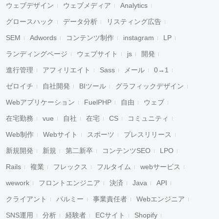
ウェブデザイン
ウェブメディア
Analytics
グロースハック
データ分析
リスティング広告
SEM
Adwords
コンテンツ制作
instagram
LP
ランディングページ
ウェブサイト
js
開発
進行管理
アフィリエイト
Sass
メール
0→1
ゼロイチ
自社開発
BIツール
グラフィックデザイン
Webアプリケーション
FuelPHP
自由
ウェブ
在宅勤務
vue
自社
在宅
CS
コミュニティ
Web制作
Webサイト
スポーツ
プレスリリース
新規開発
新規
第二新卒
コンテンツSEO
LPO
Rails
複業
フレックス
フルタイム
webサービス
wework
フロントエンジニア
決済
Java
API
クライアント
パルミー
事業責任者
Webエンジニア
SNS運用
分析
経験者
ECサイト
Shopify