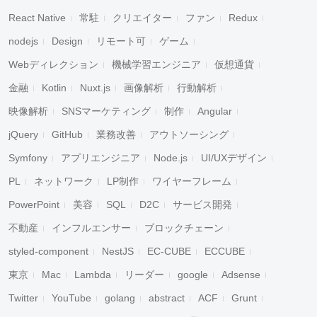
React Native
常駐
クリエイター
ファン
Redux
nodejs
Design
リモート可
ゲーム
Webディレクション
機械学習エンジニア
仮想通貨
金融
Kotlin
Nuxt.js
画像解析
行動解析
映像解析
SNSマーケティング
制作
Angular
jQuery
GitHub
業務改善
アウトソーシング
Symfony
アプリエンジニア
Node.js
UI/UXデザイン
PL
ネットワーク
LP制作
ワイヤーフレーム
PowerPoint
美容
SQL
D2C
サービス開発
不動産
インフルエンサー
ブロックチェーン
styled-component
NestJS
EC-CUBE
ECCUBE
東京
Mac
Lambda
リーダー
google
Adsense
Twitter
YouTube
golang
abstract
ACF
Grunt