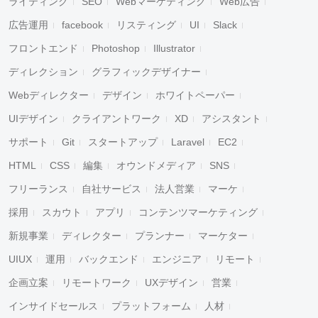
ライティング
SEO
Webマーケティング
Web広告
広告運用
facebook
リスティング
UI
Slack
フロントエンド
Photoshop
Illustrator
ディレクション
グラフィックデザイナー
Webディレクター
デザイン
ホワイトペーパー
UIデザイン
クライアントワーク
XD
アシスタント
サポート
Git
スタートアップ
Laravel
EC2
HTML
CSS
編集
オウンドメディア
SNS
フリーランス
自社サービス
法人営業
マーケ
採用
スカウト
アプリ
コンテンツマーケティング
新規事業
ディレクター
プランナー
マーケター
UIUX
運用
バックエンド
エンジニア
リモート
企画立案
リモートワーク
UXデザイン
営業
インサイドセールス
プラットフォーム
人材