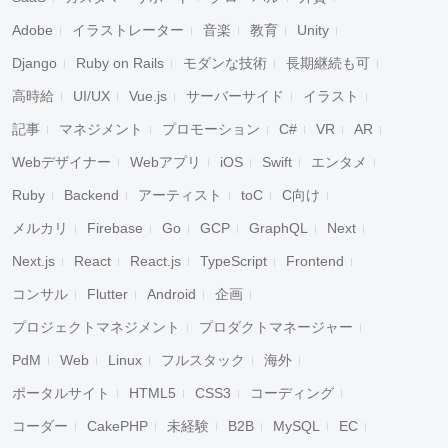
Adobe
イラストレーター
音楽
教育
Unity
Django
Ruby on Rails
モダンな技術
長期継続も可
高時給
UI/UX
Vue.js
サーバーサイド
イラスト
記事
マネジメント
プロモーション
C#
VR
AR
Webデザイナー
Webアプリ
iOS
Swift
エンタメ
Ruby
Backend
アーティスト
toC
C向け
メルカリ
Firebase
Go
GCP
GraphQL
Next
Next.js
React
React.js
TypeScript
Frontend
コンサル
Flutter
Android
企画
プロジェクトマネジメント
プロダクトマネージャー
PdM
Web
Linux
フルスタック
海外
ポータルサイト
HTML5
CSS3
コーディング
コーダー
CakePHP
未経験
B2B
MySQL
EC