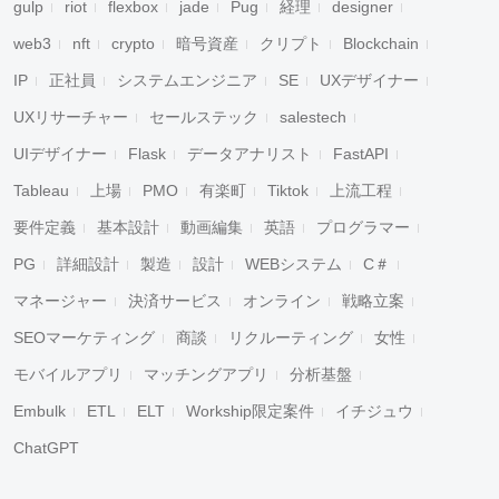
gulp
riot
flexbox
jade
Pug
経理
designer
web3
nft
crypto
暗号資産
クリプト
Blockchain
IP
正社員
システムエンジニア
SE
UXデザイナー
UXリサーチャー
セールステック
salestech
UIデザイナー
Flask
データアナリスト
FastAPI
Tableau
上場
PMO
有楽町
Tiktok
上流工程
要件定義
基本設計
動画編集
英語
プログラマー
PG
詳細設計
製造
設計
WEBシステム
C＃
マネージャー
決済サービス
オンライン
戦略立案
SEOマーケティング
商談
リクルーティング
女性
モバイルアプリ
マッチングアプリ
分析基盤
Embulk
ETL
ELT
Workship限定案件
イチジュウ
ChatGPT