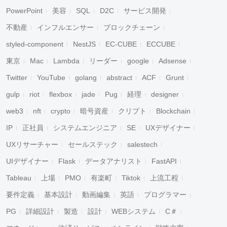
PowerPoint
美容
SQL
D2C
サービス開発
不動産
インフルエンサー
ブロックチェーン
styled-component
NestJS
EC-CUBE
ECCUBE
東京
Mac
Lambda
リーダー
google
Adsense
Twitter
YouTube
golang
abstract
ACF
Grunt
gulp
riot
flexbox
jade
Pug
経理
designer
web3
nft
crypto
暗号資産
クリプト
Blockchain
IP
正社員
システムエンジニア
SE
UXデザイナー
UXリサーチャー
セールステック
salestech
UIデザイナー
Flask
データアナリスト
FastAPI
Tableau
上場
PMO
有楽町
Tiktok
上流工程
要件定義
基本設計
動画編集
英語
プログラマー
PG
詳細設計
製造
設計
WEBシステム
C＃