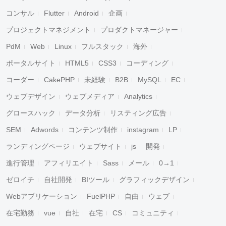
コンサル
Flutter
Android
企画
プロジェクトマネジメント
プロダクトマネージャー
PdM
Web
Linux
フルスタック
海外
ポータルサイト
HTML5
CSS3
コーディング
コーダー
CakePHP
未経験
B2B
MySQL
EC
ウェブデザイン
ウェブメディア
Analytics
グロースハック
データ分析
リスティング広告
SEM
Adwords
コンテンツ制作
instagram
LP
ランディングページ
ウェブサイト
js
開発
進行管理
アフィリエイト
Sass
メール
0→1
ゼロイチ
自社開発
BIツール
グラフィックデザイン
Webアプリケーション
FuelPHP
自由
ウェブ
在宅勤務
vue
自社
在宅
CS
コミュニティ