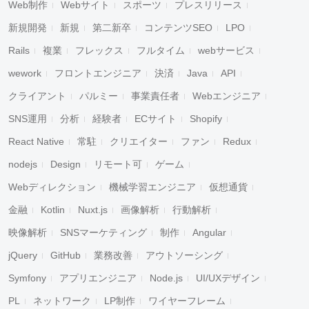
Web制作
Webサイト
スポーツ
プレスリリース
新規開発
新規
第二新卒
コンテンツSEO
LPO
Rails
複業
フレックス
フルタイム
webサービス
wework
フロントエンジニア
決済
Java
API
クライアント
パルミー
事業責任者
Webエンジニア
SNS運用
分析
経験者
ECサイト
Shopify
React Native
常駐
クリエイター
ファン
Redux
nodejs
Design
リモート可
ゲーム
Webディレクション
機械学習エンジニア
仮想通貨
金融
Kotlin
Nuxt.js
画像解析
行動解析
映像解析
SNSマーケティング
制作
Angular
jQuery
GitHub
業務改善
アウトソーシング
Symfony
アプリエンジニア
Node.js
UI/UXデザイン
PL
ネットワーク
LP制作
ワイヤーフレーム