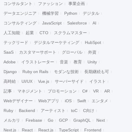
コンサルタント
ファッション
事業企画
データエンジニア
機械学習
Python
デジタル
コンサルティング
JavaScript
Salesforce
AI
人工知能
起業
CTO
スクラムマスター
テックリード
デジタルマーケティング
HubSpot
SaaS
カスタマーサポート
グローバル
外資
Adobe
イラストレーター
音楽
教育
Unity
Django
Ruby on Rails
モダンな技術
長期継続も可
高時給
UI/UX
Vue.js
サーバーサイド
イラスト
記事
マネジメント
プロモーション
C#
VR
AR
Webデザイナー
Webアプリ
iOS
Swift
エンタメ
Ruby
Backend
アーティスト
toC
C向け
メルカリ
Firebase
Go
GCP
GraphQL
Next
Next.js
React
React.js
TypeScript
Frontend