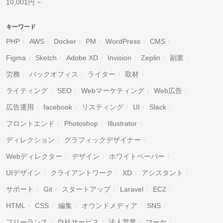
10,001円 ~
キーワード
PHP
AWS
Docker
PM
WordPress
CMS
Figma
Sketch
Adobe XD
Invision
Zeplin
副業
労務
バックオフィス
ライター
取材
ライティング
SEO
Webマーケティング
Web広告
広告運用
facebook
リスティング
UI
Slack
フロントエンド
Photoshop
Illustrator
ディレクション
グラフィックデザイナー
Webディレクター
デザイン
ホワイトペーパー
UIデザイン
クライアントワーク
XD
アシスタント
サポート
Git
スタートアップ
Laravel
EC2
HTML
CSS
編集
オウンドメディア
SNS
フリーランス
自社サービス
法人営業
マーケ