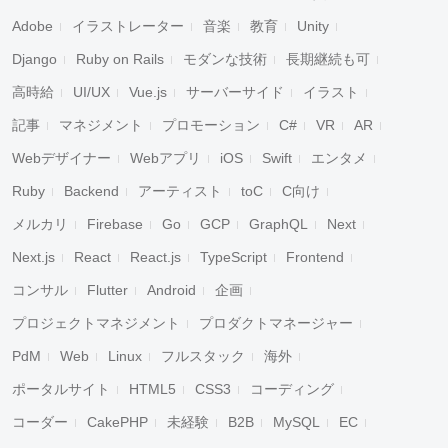
Adobe
イラストレーター
音楽
教育
Unity
Django
Ruby on Rails
モダンな技術
長期継続も可
高時給
UI/UX
Vue.js
サーバーサイド
イラスト
記事
マネジメント
プロモーション
C#
VR
AR
Webデザイナー
Webアプリ
iOS
Swift
エンタメ
Ruby
Backend
アーティスト
toC
C向け
メルカリ
Firebase
Go
GCP
GraphQL
Next
Next.js
React
React.js
TypeScript
Frontend
コンサル
Flutter
Android
企画
プロジェクトマネジメント
プロダクトマネージャー
PdM
Web
Linux
フルスタック
海外
ポータルサイト
HTML5
CSS3
コーディング
コーダー
CakePHP
未経験
B2B
MySQL
EC