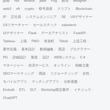
gulp
riot
flexbox
jade
Pug
経理
designer
web3
nft
crypto
暗号資産
クリプト
Blockchain
IP
正社員
システムエンジニア
SE
UXデザイナー
UXリサーチャー
セールステック
salestech
UIデザイナー
Flask
データアナリスト
FastAPI
Tableau
上場
PMO
有楽町
Tiktok
上流工程
要件定義
基本設計
動画編集
英語
プログラマー
PG
詳細設計
製造
設計
WEBシステム
C＃
マネージャー
決済サービス
オンライン
戦略立案
SEOマーケティング
商談
リクルーティング
女性
モバイルアプリ
マッチングアプリ
分析基盤
Embulk
ETL
ELT
Workship限定案件
イチジュウ
ChatGPT