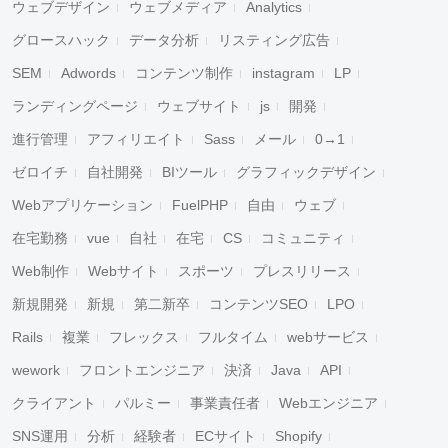
ウェブデザイン
ウェブメディア
Analytics
グロースハック
データ分析
リスティング広告
SEM
Adwords
コンテンツ制作
instagram
LP
ランディングページ
ウェブサイト
js
開発
進行管理
アフィリエイト
Sass
メール
0→1
ゼロイチ
自社開発
BIツール
グラフィックデザイン
Webアプリケーション
FuelPHP
自由
ウェブ
在宅勤務
vue
自社
在宅
CS
コミュニティ
Web制作
Webサイト
スポーツ
プレスリリース
新規開発
新規
第二新卒
コンテンツSEO
LPO
Rails
複業
フレックス
フルタイム
webサービス
wework
フロントエンジニア
決済
Java
API
クライアント
パルミー
事業責任者
Webエンジニア
SNS運用
分析
経験者
ECサイト
Shopify