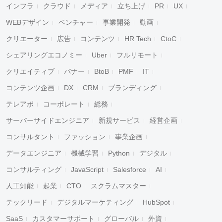
インフラ
クラウド
メディア
立ち上げ
PR
UX
WEBデザイン
ベンチャー
事業開発
動画
クリエーター
広告
コンテンツ
HR Tech
CtoC
シェアリングエコノミー
Uber
フルリモート
クリエイティブ
バナー
BtoB
PMF
IT
コンテンツ企画
DX
CRM
ブランディング
テレアポ
コーポレート
総務
サーバーサイドエンジニア
新規サービス
経営企画
コンサルタント
ファッション
事業企画
データエンジニア
機械学習
Python
デジタル
コンサルティング
JavaScript
Salesforce
AI
人工知能
起業
CTO
スクラムマスター
テックリード
デジタルマーケティング
HubSpot
SaaS
カスタマーサポート
グローバル
外資