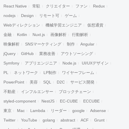
React Native
常駐
クリエイター
ファン
Redux
nodejs
Design
リモート可
ゲーム
Webディレクション
機械学習エンジニア
仮想通貨
金融
Kotlin
Nuxt.js
画像解析
行動解析
映像解析
SNSマーケティング
制作
Angular
jQuery
GitHub
業務改善
アウトソーシング
Symfony
アプリエンジニア
Node.js
UI/UXデザイン
PL
ネットワーク
LP制作
ワイヤーフレーム
PowerPoint
美容
SQL
D2C
サービス開発
不動産
インフルエンサー
ブロックチェーン
styled-component
NestJS
EC-CUBE
ECCUBE
東京
Mac
Lambda
リーダー
google
Adsense
Twitter
YouTube
golang
abstract
ACF
Grunt