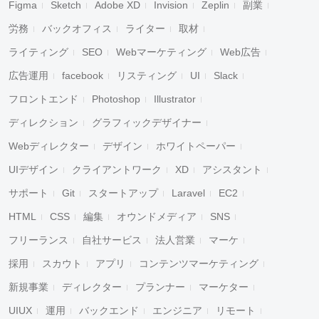
Figma
Sketch
Adobe XD
Invision
Zeplin
副業
労務
バックオフィス
ライター
取材
ライティング
SEO
Webマーケティング
Web広告
広告運用
facebook
リスティング
UI
Slack
フロントエンド
Photoshop
Illustrator
ディレクション
グラフィックデザイナー
Webディレクター
デザイン
ホワイトペーパー
UIデザイン
クライアントワーク
XD
アシスタント
サポート
Git
スタートアップ
Laravel
EC2
HTML
CSS
編集
オウンドメディア
SNS
フリーランス
自社サービス
法人営業
マーケ
採用
スカウト
アプリ
コンテンツマーケティング
新規事業
ディレクター
プランナー
マーケター
UIUX
運用
バックエンド
エンジニア
リモート