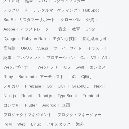
人工知能
起業
CTO
スクラムマスター
テックリード
デジタルマーケティング
HubSpot
SaaS
カスタマーサポート
グローバル
外資
Adobe
イラストレーター
音楽
教育
Unity
Django
Ruby on Rails
モダンな技術
長期継続も可
高時給
UI/UX
Vue.js
サーバーサイド
イラスト
記事
マネジメント
プロモーション
C#
VR
AR
Webデザイナー
Webアプリ
iOS
Swift
エンタメ
Ruby
Backend
アーティスト
toC
C向け
メルカリ
Firebase
Go
GCP
GraphQL
Next
Next.js
React
React.js
TypeScript
Frontend
コンサル
Flutter
Android
企画
プロジェクトマネジメント
プロダクトマネージャー
PdM
Web
Linux
フルスタック
海外