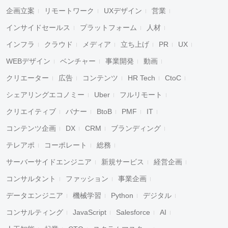
企画立案
リモートワーク
UXデザイン
営業
インサイドセールス
プラットフォーム
人材
インフラ
クラウド
メディア
立ち上げ
PR
UX
WEBデザイン
ベンチャー
事業開発
動画
クリエーター
広告
コンテンツ
HR Tech
CtoC
シェアリングエコノミー
Uber
フルリモート
クリエイティブ
バナー
BtoB
PMF
IT
コンテンツ企画
DX
CRM
ブランディング
テレアポ
コーポレート
総務
サーバーサイドエンジニア
新規サービス
経営企画
コンサルタント
ファッション
事業企画
データエンジニア
機械学習
Python
デジタル
コンサルティング
JavaScript
Salesforce
AI