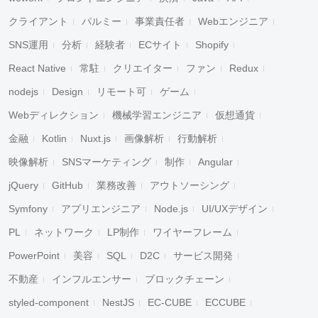
クライアント
パルミー
事業責任者
Webエンジニア
SNS運用
分析
経験者
ECサイト
Shopify
React Native
常駐
クリエイター
ファン
Redux
nodejs
Design
リモート可
ゲーム
Webディレクション
機械学習エンジニア
仮想通貨
金融
Kotlin
Nuxt.js
画像解析
行動解析
映像解析
SNSマーケティング
制作
Angular
jQuery
GitHub
業務改善
アウトソーシング
Symfony
アプリエンジニア
Node.js
UI/UXデザイン
PL
ネットワーク
LP制作
ワイヤーフレーム
PowerPoint
美容
SQL
D2C
サービス開発
不動産
インフルエンサー
ブロックチェーン
styled-component
NestJS
EC-CUBE
ECCUBE