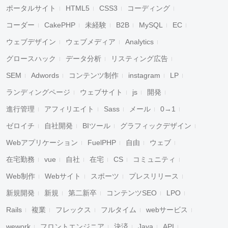
ポータルサイト
HTML5
CSS3
コーディング
コーダー
CakePHP
未経験
B2B
MySQL
EC
ウェブデザイン
ウェブメディア
Analytics
グロースハック
データ分析
リスティング広告
SEM
Adwords
コンテンツ制作
instagram
LP
ランディングページ
ウェブサイト
js
開発
進行管理
アフィリエイト
Sass
メール
0→1
ゼロイチ
自社開発
BIツール
グラフィックデザイン
Webアプリケーション
FuelPHP
自由
ウェブ
在宅勤務
vue
自社
在宅
CS
コミュニティ
Web制作
Webサイト
スポーツ
プレスリリース
新規開発
新規
第二新卒
コンテンツSEO
LPO
Rails
複業
フレックス
フルタイム
webサービス
wework
フロントエンジニア
決済
Java
API