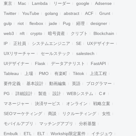
東京
Mac
Lambda
リーダー
google
Adsense
Twitter
YouTube
golang
abstract
ACF
Grunt
gulp
riot
flexbox
jade
Pug
経理
designer
web3
nft
crypto
暗号資産
クリプト
Blockchain
IP
正社員
システムエンジニア
SE
UXデザイナー
UXリサーチャー
セールステック
salestech
UIデザイナー
Flask
データアナリスト
FastAPI
Tableau
上場
PMO
有楽町
Tiktok
上流工程
要件定義
基本設計
動画編集
英語
プログラマー
PG
詳細設計
製造
設計
WEBシステム
C＃
マネージャー
決済サービス
オンライン
戦略立案
SEOマーケティング
商談
リクルーティング
女性
モバイルアプリ
マッチングアプリ
分析基盤
Embulk
ETL
ELT
Workship限定案件
イチジュウ