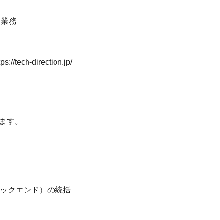
ー業務
tps://tech-direction.jp/
します。
ックエンド）の統括