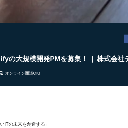
pifyの大規模開発PMを募集！ | 株式
オンライン面談OK!
いITの未来を創造する」