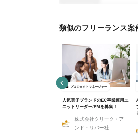
類似のフリーランス案
ロジェクトマネージャー
プロジェクトマネージャー
リーランス可/リモート•出社ハ
人気菓子ブランドのEC事業運用ユ
リッド】プロジェクトマネー
ニットリーダー/PMを募集！
ー募集中
株式会社クリーク・ア
KUSSHU合同会社
ンド・リバー社