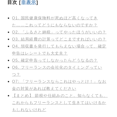
目次
[
非表示
]
Q1. 国民健康保険料が死ぬほど高くなってき
た……これってどうにもならないのですか？
Q2. 「ふるさと納税」ってやったほうがいいの？
Q3. 結局経費の計算ってどこまですればいいの？
Q4. 領収書を発行してもらえない場合って、確定
申告はレシートでも大丈夫？
Q5. 確定申告ってしなかったらどうなるの？
Q6. フリーランスの会社化のタイミングってい
つ？
Q7: 「フリーランスならこれはやっとけ！」なお
金の対策があれば教えてください
【まとめ】 節税や仕組みのこと。知らなくても、
これからもフリーランスとして生きてはいけるか
もしれないけれど