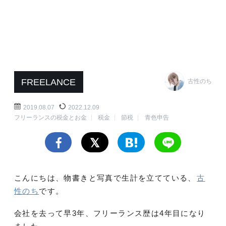
FREELANCE
古性のち
2019.08.07
2022.12.09
フリーランスの税金とお金
税金
節税
青色申告
こんにちは、物書きと写真で生計を立てている、
古
性のち
です。
会社を去って早3年、フリーランス歴は4年目になり