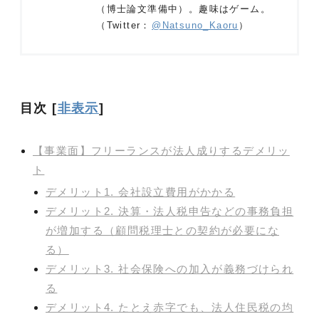
（博士論文準備中）。趣味はゲーム。
（Twitter：
@Natsuno_Kaoru
）
目次
[
非表示
]
【事業面】フリーランスが法人成りするデメリッ
ト
デメリット1. 会社設立費用がかかる
デメリット2. 決算・法人税申告などの事務負担
が増加する（顧問税理士との契約が必要にな
る）
デメリット3. 社会保険への加入が義務づけられ
る
デメリット4. たとえ赤字でも、法人住民税の均