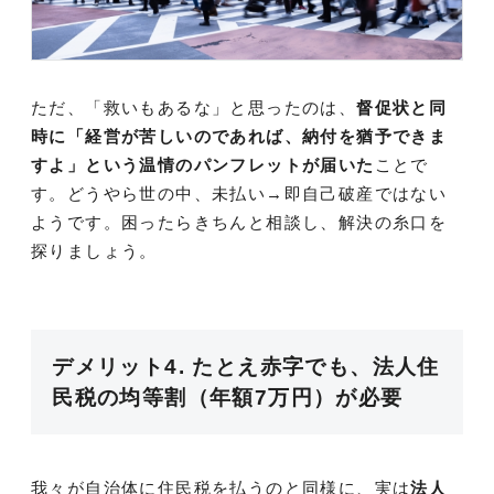
ただ、「救いもあるな」と思ったのは、
督促状と同
時に「経営が苦しいのであれば、納付を猶予できま
すよ」という温情のパンフレットが届いた
ことで
す。どうやら世の中、未払い→即自己破産ではない
ようです。困ったらきちんと相談し、解決の糸口を
探りましょう。
デメリット4. たとえ赤字でも、法人住
民税の均等割（年額7万円）が必要
我々が自治体に住民税を払うのと同様に、実は
法人