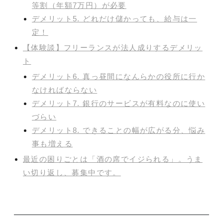
等割（年額7万円）が必要
デメリット5. どれだけ儲かっても、給与は一
定！
【体験談】フリーランスが法人成りするデメリッ
ト
デメリット6. 真っ昼間になんらかの役所に行か
なければならない
デメリット7. 銀行のサービスが有料なのに使い
づらい
デメリット8. できることの幅が広がる分、悩み
事も増える
最近の困りごとは「酒の席でイジられる」。うま
い切り返し、募集中です。