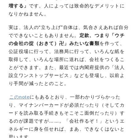
増する」
です。人によっては致命的なデメリットに
なりかねません。
実は、法人の“立ち上げ”自体は、気合さえあれば自分
でできないこともありません。
定款、つまり「ウチ
の会社の掟（おきて）卍」みたいな書類
を作って、
公証役場に行って、法務局に行って、いろんな紙を
取得して、いろんな場所に送れば、会社をつくるこ
とができます。また、最近では内閣府提供の「法人
設立ワンストップサービス」なども登場し、以前よ
り手間が減ったとのこと。
このnote
にもあるとおり、一部わかりづらかった
り、マイナンバーカードが必須だったり（そしてカ
ードを読み取る手続きもそこそこ面倒だったり）す
るのが課題ですが……。「会社作るぞ！」というエ
ネルギーに身を任せれば、まあ、できなくはないと
思います。