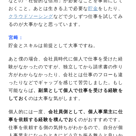
などの「社会的な信用」が必要なことを事前にして
おくこと。あとは生きる上で必要な
貯金
をしたり、
クラウドソーシング
などで少しずつ仕事を試してみ
るのが大事かなと思っています。
宮﨑：
貯金とスキルは前提として大事ですね。
あと僕の場合、会社員時代に個人で仕事を受けた経
験がなかったのですが、独立してから請求書の作り
方がわからなかったり、会社とは仕事のフローも違
ったりなどでギャップを感じて苦労しました。もし
可能ならば
、副業として個人で仕事を受ける経験を
しておく
のは大事な気がします。
個人的には一度、
会社員側として、個人事業主に仕
事を依頼する経験を積んでおく
のがおすすめです。
仕事を依頼する側の気持ちがわかるので、自分が個
人事業主になったときにどう立ち振る舞うと良いか