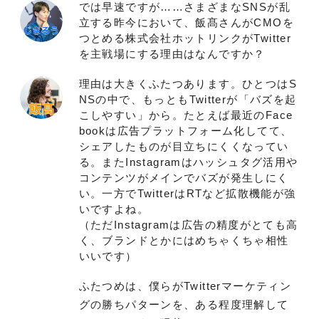
では早速ですが……さまざまなSNSが乱
立する昨今において、飯髙さんがCMOを
つとめる株式会社ホットリンクがTwitter
を主戦場にする理由はなんですか？
理由は大きくふたつあります。ひとつはS
NSの中で、もっともTwitterが「バズを起
こしやすい」から。たとえば最近のFace
bookは広告プラットフォーム化してて、
シェアしたものが目立ちにくくなってい
る。またInstagramはハッシュタグ活用や
コンテンツがメインでバズが発生しにく
い。一方でTwitterはRTなど拡散機能が強
いですよね。
（ただInstagramは広告の精度がとても高
く、ブランドとかにはめちゃくちゃ相性
いいです）
ふたつめは、僕らがTwitterマーケティン
グの勝ちパターンを、ある程度理解して