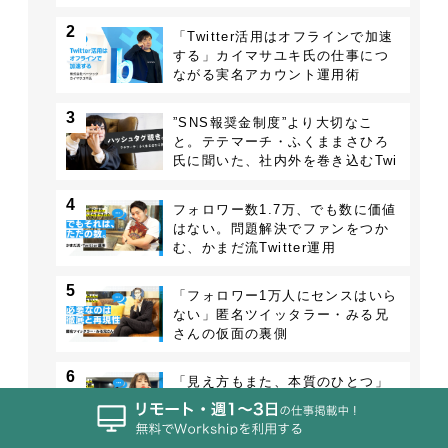
場にする理由
2
「Twitter活用はオフラインで加速
する」カイマサユキ氏の仕事につ
ながる実名アカウント運用術
3
”SNS報奨金制度”より大切なこ
と。テテマーチ・ふくままさひろ
氏に聞いた、社内外を巻き込むTwi
tter戦略
4
フォロワー数1.7万、でも数に価値
はない。問題解決でファンをつか
む、かまだ流Twitter運用
5
「フォロワー1万人にセンスはいら
ない」匿名ツイッタラー・みる兄
さんの仮面の裏側
6
「見え方もまた、本質のひとつ」
澤山モッツァレラが語る”数字の裏
にある企画力”