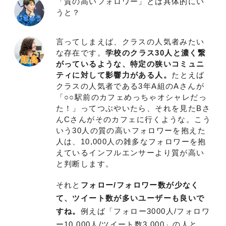
「質の高いフォロワー」とは具体的にい
うと？
言ってしまえば、クラスの人気者みたい
な存在です。
学校のクラス30人と濃く繋
がっているような、特定の狭いコミュニ
ティに対して影響力がある人。
たとえば
クラスの人気者である3年A組のAさんが
「○○駅前のカフェめっちゃオシャレだっ
た！」ってつぶやいたら、それを見たBさ
んCさんがそのカフェに行くような。こう
いう30人の質の高いフォロワーを抱えた
人は、10,000人の雑多なフォロワーを抱
えているインフルエンサーより質が高い
と判断します。
それと
フォロー/フォロワー数が少なく
て、ツイート数が多いユーザーも良いで
すね。
例えば「フォロー3000人/フォロワ
ー10,000人/ツイート数3,000」の人と、