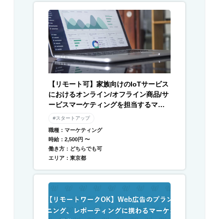
【リモート可】家族向けのIoTサービス
におけるオンライン/オフライン商品/サ
ービスマーケティングを担当するマー
ケターを募集
#スタートアップ
職種：マーケティング
時給：2,500円 〜
働き方：どちらでも可
エリア：東京都