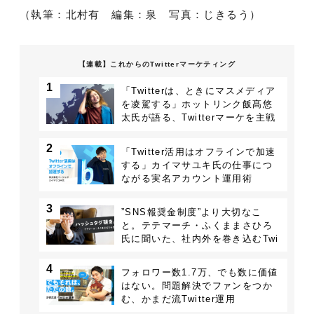
（執筆：北村有 編集：泉 写真：じきるう）
【連載】これからのTwitterマーケティング
1
「Twitterは、ときにマスメディア
を凌駕する」ホットリンク飯髙悠
太氏が語る、Twitterマーケを主戦
場にする理由
2
「Twitter活用はオフラインで加速
する」カイマサユキ氏の仕事につ
ながる実名アカウント運用術
3
”SNS報奨金制度”より大切なこ
と。テテマーチ・ふくままさひろ
氏に聞いた、社内外を巻き込むTwi
tter戦略
4
フォロワー数1.7万、でも数に価値
はない。問題解決でファンをつか
む、かまだ流Twitter運用