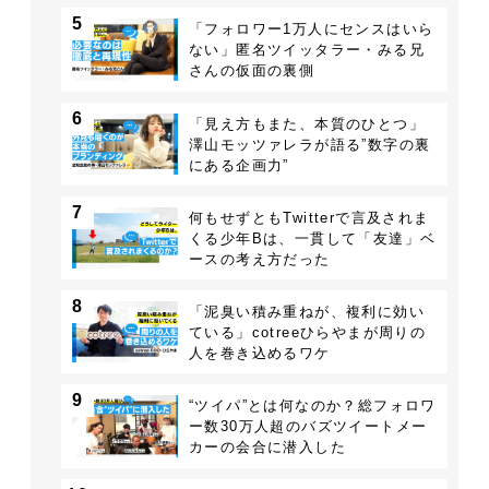
5
「フォロワー1万人にセンスはいら
ない」匿名ツイッタラー・みる兄
さんの仮面の裏側
6
「見え方もまた、本質のひとつ」
澤山モッツァレラが語る”数字の裏
にある企画力”
7
何もせずともTwitterで言及されま
くる少年Bは、一貫して「友達」ベ
ースの考え方だった
8
「泥臭い積み重ねが、複利に効い
ている」cotreeひらやまが周りの
人を巻き込めるワケ
9
“ツイパ”とは何なのか？総フォロワ
ー数30万人超のバズツイートメー
カーの会合に潜入した