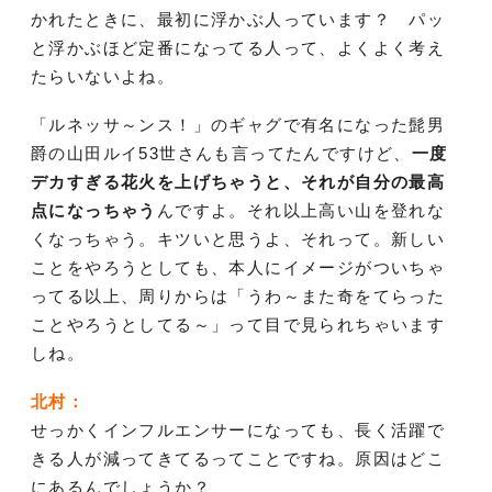
かれたときに、最初に浮かぶ人っています？ パッ
と浮かぶほど定番になってる人って、よくよく考え
たらいないよね。
「ルネッサ～ンス！」のギャグで有名になった髭男
爵の山田ルイ53世さんも言ってたんですけど、
一度
デカすぎる花火を上げちゃうと、それが自分の最高
点になっちゃう
んですよ。それ以上高い山を登れな
くなっちゃう。キツいと思うよ、それって。新しい
ことをやろうとしても、本人にイメージがついちゃ
ってる以上、周りからは「うわ～また奇をてらった
ことやろうとしてる～」って目で見られちゃいます
しね。
北村：
せっかくインフルエンサーになっても、長く活躍で
きる人が減ってきてるってことですね。原因はどこ
にあるんでしょうか？