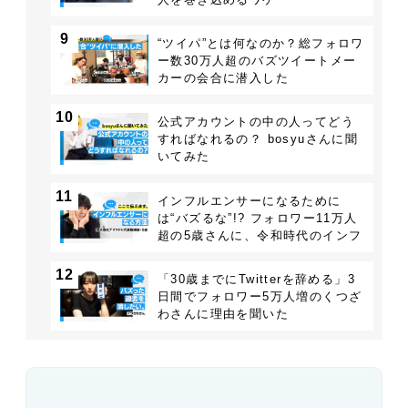
9
“ツイパ”とは何なのか？総フォロワ
ー数30万人超のバズツイートメー
カーの会合に潜入した
10
公式アカウントの中の人ってどう
すればなれるの？ bosyuさんに聞
いてみた
11
インフルエンサーになるために
は“バズるな”!? フォロワー11万人
超の5歳さんに、令和時代のインフ
ルエンサーを教えてもらった
12
「30歳までにTwitterを辞める」3
日間でフォロワー5万人増のくつざ
わさんに理由を聞いた