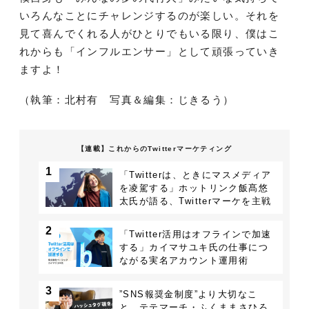
いろんなことにチャレンジするのが楽しい。それを
見て喜んでくれる人がひとりでもいる限り、僕はこ
れからも「インフルエンサー」として頑張っていき
ますよ！
（執筆：北村有 写真＆編集：じきるう）
【連載】これからのTwitterマーケティング
1
「Twitterは、ときにマスメディア
を凌駕する」ホットリンク飯髙悠
太氏が語る、Twitterマーケを主戦
場にする理由
2
「Twitter活用はオフラインで加速
する」カイマサユキ氏の仕事につ
ながる実名アカウント運用術
3
”SNS報奨金制度”より大切なこ
と。テテマーチ・ふくままさひろ