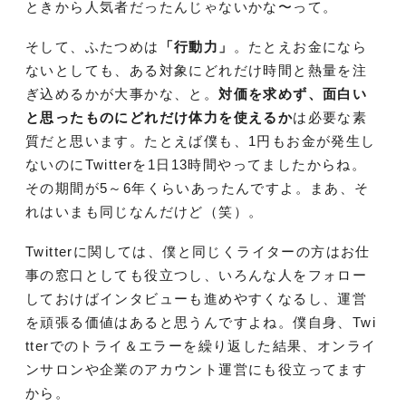
ときから人気者だったんじゃないかな〜って。
そして、ふたつめは
「行動力」
。たとえお金になら
ないとしても、ある対象にどれだけ時間と熱量を注
ぎ込めるかが大事かな、と。
対価を求めず、面白い
と思ったものにどれだけ体力を使えるか
は必要な素
質だと思います。たとえば僕も、1円もお金が発生し
ないのにTwitterを1日13時間やってましたからね。
その期間が5～6年くらいあったんですよ。まあ、そ
れはいまも同じなんだけど（笑）。
Twitterに関しては、僕と同じくライターの方はお仕
事の窓口としても役立つし、いろんな人をフォロー
しておけばインタビューも進めやすくなるし、運営
を頑張る価値はあると思うんですよね。僕自身、Twi
tterでのトライ＆エラーを繰り返した結果、オンライ
ンサロンや企業のアカウント運営にも役立ってます
から。