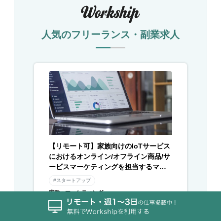
人気のフリーランス・副業求人
【リモート可】家族向けのIoTサービス
におけるオンライン/オフライン商品/サ
ービスマーケティングを担当するマー
ケターを募集
#スタートアップ
職種：マーケティング
時給：2,500円 〜
働き方：どちらでも可
エリア：東京都