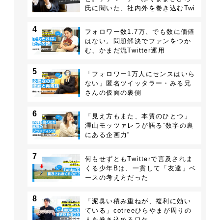
氏に聞いた、社内外を巻き込むTwi
tter戦略
4
フォロワー数1.7万、でも数に価値
はない。問題解決でファンをつか
む、かまだ流Twitter運用
5
「フォロワー1万人にセンスはいら
ない」匿名ツイッタラー・みる兄
さんの仮面の裏側
6
「見え方もまた、本質のひとつ」
澤山モッツァレラが語る”数字の裏
にある企画力”
7
何もせずともTwitterで言及されま
くる少年Bは、一貫して「友達」ベ
ースの考え方だった
8
「泥臭い積み重ねが、複利に効い
ている」cotreeひらやまが周りの
人を巻き込めるワケ