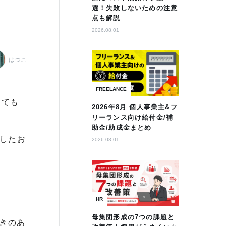
選！失敗しないための注意
点も解説
2026.08.01
はつこ
FREELANCE
っても
2026年8月 個人事業主&フ
リーランス向け給付金/補
助金/助成金まとめ
としたお
2026.08.01
HR
母集団形成の7つの課題と
きのあ