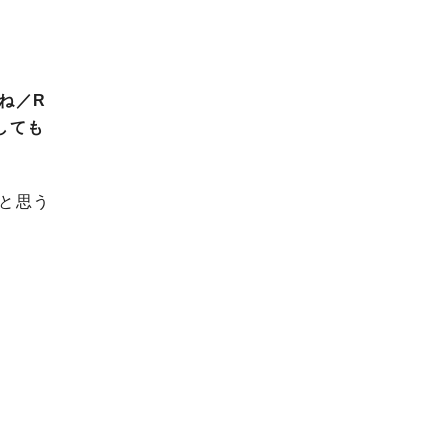
ね／R
しても
と思う