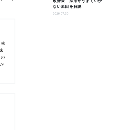
改善策｜採用がうまくいか
ない原因を解説
2026.07.30
 株
株
部の
1か