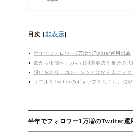
目次
[
非表示
]
半年でフォロワー1万増のTwitter運用戦略
数から価値へ。カギは問題解決と自分の武
想いを語り、コンテンツではなく人にファ
リアルとTwitterのギャップをなくし、
半年でフォロワー1万増のTwitter