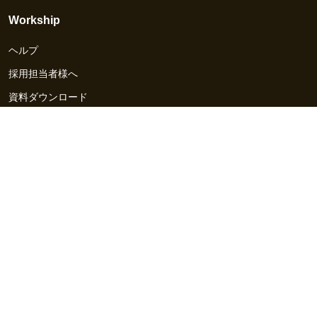
Workship
ヘルプ
採用担当者様へ
資料ダウンロード
その他のサービス
Workship EVENT
Workship MAGAZINE
Workship CAREER
関連サイト
GIGサイト
UXデザイン・プロトタイプ制作 - UX Design Lab
Webサイト制作 / CMS・マーケティングツール - LeadGrid
デザ