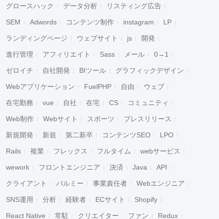
グロースハック
データ分析
リスティング広告
SEM
Adwords
コンテンツ制作
instagram
LP
ランディングページ
ウェブサイト
js
開発
進行管理
アフィリエイト
Sass
メール
0→1
ゼロイチ
自社開発
BIツール
グラフィックデザイン
Webアプリケーション
FuelPHP
自由
ウェブ
在宅勤務
vue
自社
在宅
CS
コミュニティ
Web制作
Webサイト
スポーツ
プレスリリース
新規開発
新規
第二新卒
コンテンツSEO
LPO
Rails
複業
フレックス
フルタイム
webサービス
wework
フロントエンジニア
決済
Java
API
クライアント
パルミー
事業責任者
Webエンジニア
SNS運用
分析
経験者
ECサイト
Shopify
React Native
常駐
クリエイター
ファン
Redux