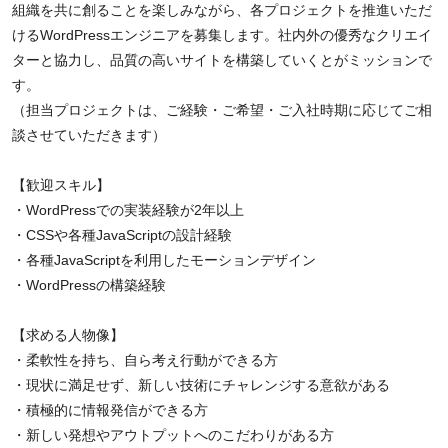
組織を共に創ることを楽しみながら、各プロジェクトを推進いただ
けるWordPressエンジニアを募集します。社内外の優秀なクリエイ
ターと協力し、品質の高いサイトを構築していくとがミッションで
す。
（担当プロジェクトは、ご経験・ご希望・ご入社時期に応じてご相
談させていただきます）
【歓迎スキル】
・WordPressでの実装経験が2年以上
・CSSや各種JavaScriptの設計経験
・各種JavaScriptを利用したモーションデザイン
・WordPressの構築経験
【求める人物像】
・柔軟性を持ち、自ら考え行動ができる方
・現状に満足せず、新しい技術にチャレンジする意欲がある
・積極的に情報発信ができる方
・新しい発想やアウトプットへのこだわりがある方