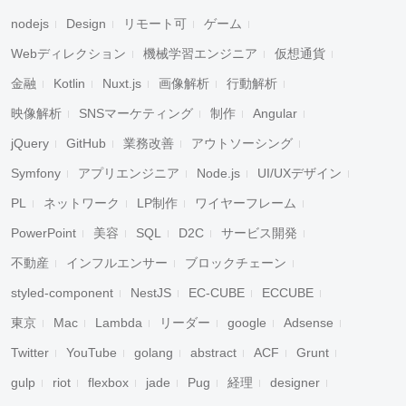
nodejs
Design
リモート可
ゲーム
Webディレクション
機械学習エンジニア
仮想通貨
金融
Kotlin
Nuxt.js
画像解析
行動解析
映像解析
SNSマーケティング
制作
Angular
jQuery
GitHub
業務改善
アウトソーシング
Symfony
アプリエンジニア
Node.js
UI/UXデザイン
PL
ネットワーク
LP制作
ワイヤーフレーム
PowerPoint
美容
SQL
D2C
サービス開発
不動産
インフルエンサー
ブロックチェーン
styled-component
NestJS
EC-CUBE
ECCUBE
東京
Mac
Lambda
リーダー
google
Adsense
Twitter
YouTube
golang
abstract
ACF
Grunt
gulp
riot
flexbox
jade
Pug
経理
designer