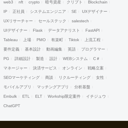
web3
nft
crypto
暗号資産
クリプト
Blockchain
IP
正社員
システムエンジニア
SE
UXデザイナー
UXリサーチャー
セールステック
salestech
UIデザイナー
Flask
データアナリスト
FastAPI
Tableau
上場
PMO
有楽町
Tiktok
上流工程
要件定義
基本設計
動画編集
英語
プログラマー
PG
詳細設計
製造
設計
WEBシステム
C＃
マネージャー
決済サービス
オンライン
戦略立案
SEOマーケティング
商談
リクルーティング
女性
モバイルアプリ
マッチングアプリ
分析基盤
Embulk
ETL
ELT
Workship限定案件
イチジュウ
ChatGPT