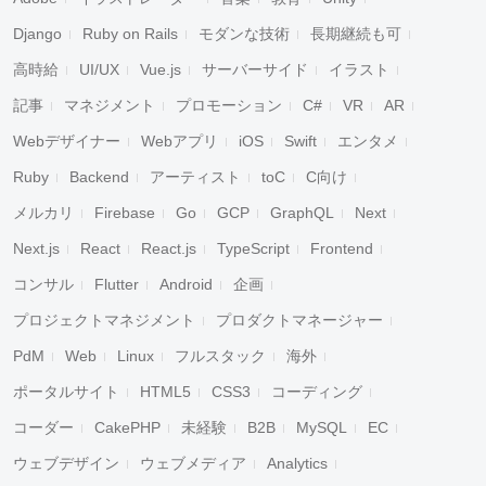
Django
Ruby on Rails
モダンな技術
長期継続も可
高時給
UI/UX
Vue.js
サーバーサイド
イラスト
記事
マネジメント
プロモーション
C#
VR
AR
Webデザイナー
Webアプリ
iOS
Swift
エンタメ
Ruby
Backend
アーティスト
toC
C向け
メルカリ
Firebase
Go
GCP
GraphQL
Next
Next.js
React
React.js
TypeScript
Frontend
コンサル
Flutter
Android
企画
プロジェクトマネジメント
プロダクトマネージャー
PdM
Web
Linux
フルスタック
海外
ポータルサイト
HTML5
CSS3
コーディング
コーダー
CakePHP
未経験
B2B
MySQL
EC
ウェブデザイン
ウェブメディア
Analytics