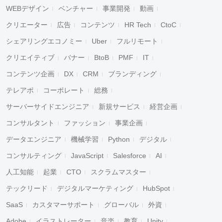
WEBデザイン
ベンチャー
事業開発
動画
クリエーター
広告
コンテンツ
HR Tech
CtoC
シェアリングエコノミー
Uber
フルリモート
クリエイティブ
バナー
BtoB
PMF
IT
コンテンツ企画
DX
CRM
ブランディング
テレアポ
コーポレート
総務
サーバーサイドエンジニア
新規サービス
経営企画
コンサルタント
ファッション
事業企画
データエンジニア
機械学習
Python
デジタル
コンサルティング
JavaScript
Salesforce
AI
人工知能
起業
CTO
スクラムマスター
テックリード
デジタルマーケティング
HubSpot
SaaS
カスタマーサポート
グローバル
外資
Adobe
イラストレーター
音楽
教育
Unity