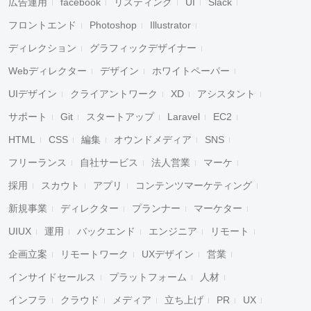
広告運用
facebook
リスティング
UI
Slack
フロントエンド
Photoshop
Illustrator
ディレクション
グラフィックデザイナー
Webディレクター
デザイン
ホワイトペーパー
UIデザイン
クライアントワーク
XD
アシスタント
サポート
Git
スタートアップ
Laravel
EC2
HTML
CSS
編集
オウンドメディア
SNS
フリーランス
自社サービス
法人営業
マーケ
採用
スカウト
アプリ
コンテンツマーケティング
新規事業
ディレクター
プランナー
マーケター
UIUX
運用
バックエンド
エンジニア
リモート
企画立案
リモートワーク
UXデザイン
営業
インサイドセールス
プラットフォーム
人材
インフラ
クラウド
メディア
立ち上げ
PR
UX