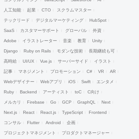
人工知能
起業
CTO
スクラムマスター
テックリード
デジタルマーケティング
HubSpot
SaaS
カスタマーサポート
グローバル
外資
Adobe
イラストレーター
音楽
教育
Unity
Django
Ruby on Rails
モダンな技術
長期継続も可
高時給
UI/UX
Vue.js
サーバーサイド
イラスト
記事
マネジメント
プロモーション
C#
VR
AR
Webデザイナー
Webアプリ
iOS
Swift
エンタメ
Ruby
Backend
アーティスト
toC
C向け
メルカリ
Firebase
Go
GCP
GraphQL
Next
Next.js
React
React.js
TypeScript
Frontend
コンサル
Flutter
Android
企画
プロジェクトマネジメント
プロダクトマネージャー