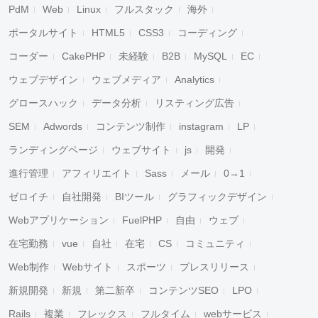
PdM
Web
Linux
フルスタック
海外
ポータルサイト
HTML5
CSS3
コーディング
コーダー
CakePHP
未経験
B2B
MySQL
EC
ウェブデザイン
ウェブメディア
Analytics
グロースハック
データ分析
リスティング広告
SEM
Adwords
コンテンツ制作
instagram
LP
ランディングページ
ウェブサイト
js
開発
進行管理
アフィリエイト
Sass
メール
0→1
ゼロイチ
自社開発
BIツール
グラフィックデザイン
Webアプリケーション
FuelPHP
自由
ウェブ
在宅勤務
vue
自社
在宅
CS
コミュニティ
Web制作
Webサイト
スポーツ
プレスリリース
新規開発
新規
第二新卒
コンテンツSEO
LPO
Rails
複業
フレックス
フルタイム
webサービス