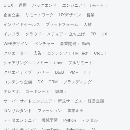
UIUX
運用
バックエンド
エンジニア
リモート
企画立案
リモートワーク
UXデザイン
営業
インサイドセールス
プラットフォーム
人材
インフラ
クラウド
メディア
立ち上げ
PR
UX
WEBデザイン
ベンチャー
事業開発
動画
クリエーター
広告
コンテンツ
HR Tech
CtoC
シェアリングエコノミー
Uber
フルリモート
クリエイティブ
バナー
BtoB
PMF
IT
コンテンツ企画
DX
CRM
ブランディング
テレアポ
コーポレート
総務
サーバーサイドエンジニア
新規サービス
経営企画
コンサルタント
ファッション
事業企画
データエンジニア
機械学習
Python
デジタル
コンサルティング
JavaScript
Salesforce
AI