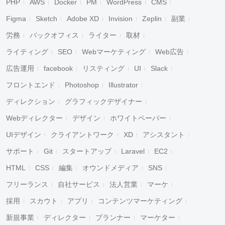
PHP
AWS
Docker
PM
WordPress
CMS
Figma
Sketch
Adobe XD
Invision
Zeplin
副業
労務
バックオフィス
ライター
取材
ライティング
SEO
Webマーケティング
Web広告
広告運用
facebook
リスティング
UI
Slack
フロントエンド
Photoshop
Illustrator
ディレクション
グラフィックデザイナー
Webディレクター
デザイン
ホワイトペーパー
UIデザイン
クライアントワーク
XD
アシスタント
サポート
Git
スタートアップ
Laravel
EC2
HTML
CSS
編集
オウンドメディア
SNS
フリーランス
自社サービス
法人営業
マーケ
採用
スカウト
アプリ
コンテンツマーケティング
新規事業
ディレクター
プランナー
マーケター