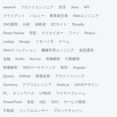
wework
フロントエンジニア
決済
Java
API
クライアント
パルミー
事業責任者
Webエンジニア
SNS運用
分析
経験者
ECサイト
Shopify
React Native
常駐
クリエイター
ファン
Redux
nodejs
Design
リモート可
ゲーム
Webディレクション
機械学習エンジニア
仮想通貨
金融
Kotlin
Nuxt.js
画像解析
行動解析
映像解析
SNSマーケティング
制作
Angular
jQuery
GitHub
業務改善
アウトソーシング
Symfony
アプリエンジニア
Node.js
UI/UXデザイン
PL
ネットワーク
LP制作
ワイヤーフレーム
PowerPoint
美容
SQL
D2C
サービス開発
不動産
インフルエンサー
ブロックチェーン