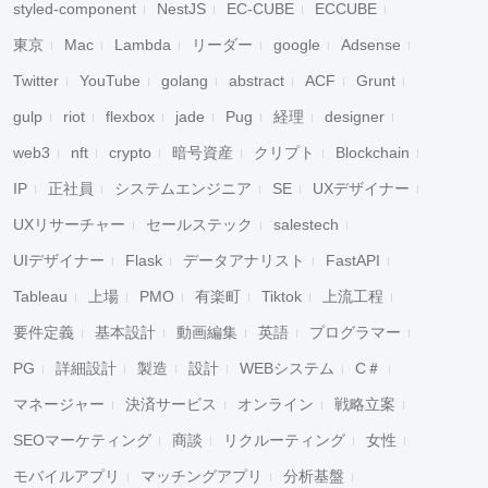
styled-component
NestJS
EC-CUBE
ECCUBE
東京
Mac
Lambda
リーダー
google
Adsense
Twitter
YouTube
golang
abstract
ACF
Grunt
gulp
riot
flexbox
jade
Pug
経理
designer
web3
nft
crypto
暗号資産
クリプト
Blockchain
IP
正社員
システムエンジニア
SE
UXデザイナー
UXリサーチャー
セールステック
salestech
UIデザイナー
Flask
データアナリスト
FastAPI
Tableau
上場
PMO
有楽町
Tiktok
上流工程
要件定義
基本設計
動画編集
英語
プログラマー
PG
詳細設計
製造
設計
WEBシステム
C＃
マネージャー
決済サービス
オンライン
戦略立案
SEOマーケティング
商談
リクルーティング
女性
モバイルアプリ
マッチングアプリ
分析基盤