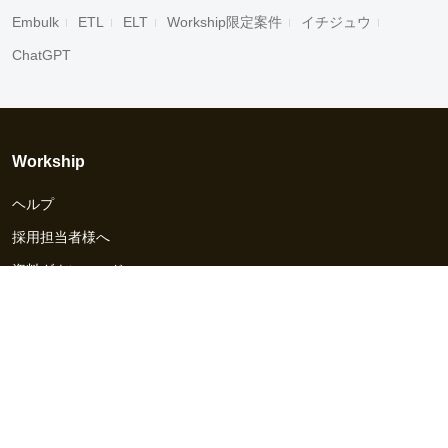
Embulk
ETL
ELT
Workship限定案件
イチジュウ
ChatGPT
Workship
ヘルプ
採用担当者様へ
資料ダウンロード
その他のサービス
Workship EVENT
Workship MAGAZINE
Workship CAREER