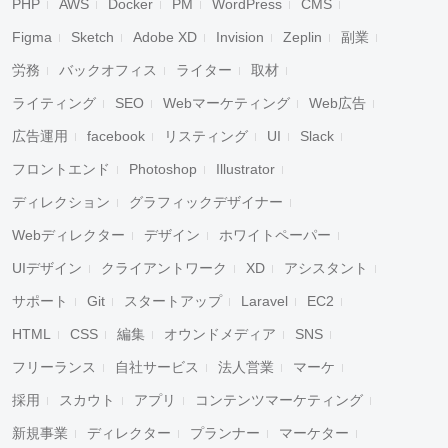
PHP
AWS
Docker
PM
WordPress
CMS
Figma
Sketch
Adobe XD
Invision
Zeplin
副業
労務
バックオフィス
ライター
取材
ライティング
SEO
Webマーケティング
Web広告
広告運用
facebook
リスティング
UI
Slack
フロントエンド
Photoshop
Illustrator
ディレクション
グラフィックデザイナー
Webディレクター
デザイン
ホワイトペーパー
UIデザイン
クライアントワーク
XD
アシスタント
サポート
Git
スタートアップ
Laravel
EC2
HTML
CSS
編集
オウンドメディア
SNS
フリーランス
自社サービス
法人営業
マーケ
採用
スカウト
アプリ
コンテンツマーケティング
新規事業
ディレクター
プランナー
マーケター