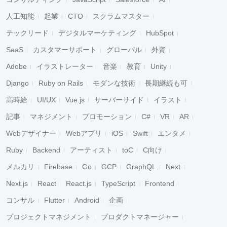
人工知能
起業
CTO
スクラムマスター
テックリード
デジタルマーケティング
HubSpot
SaaS
カスタマーサポート
グローバル
外資
Adobe
イラストレーター
音楽
教育
Unity
Django
Ruby on Rails
モダンな技術
長期継続も可
高時給
UI/UX
Vue.js
サーバーサイド
イラスト
記事
マネジメント
プロモーション
C#
VR
AR
Webデザイナー
Webアプリ
iOS
Swift
エンタメ
Ruby
Backend
アーティスト
toC
C向け
メルカリ
Firebase
Go
GCP
GraphQL
Next
Next.js
React
React.js
TypeScript
Frontend
コンサル
Flutter
Android
企画
プロジェクトマネジメント
プロダクトマネージャー