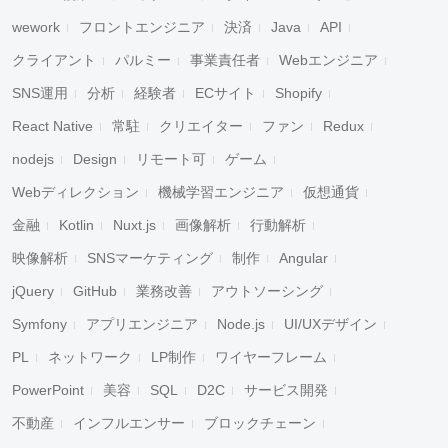
wework
フロントエンジニア
決済
Java
API
クライアント
パルミー
事業責任者
Webエンジニア
SNS運用
分析
経験者
ECサイト
Shopify
React Native
常駐
クリエイター
ファン
Redux
nodejs
Design
リモート可
ゲーム
Webディレクション
機械学習エンジニア
仮想通貨
金融
Kotlin
Nuxt.js
画像解析
行動解析
映像解析
SNSマーケティング
制作
Angular
jQuery
GitHub
業務改善
アウトソーシング
Symfony
アプリエンジニア
Node.js
UI/UXデザイン
PL
ネットワーク
LP制作
ワイヤーフレーム
PowerPoint
美容
SQL
D2C
サービス開発
不動産
インフルエンサー
ブロックチェーン