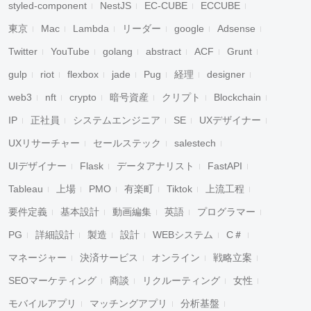
styled-component
NestJS
EC-CUBE
ECCUBE
東京
Mac
Lambda
リーダー
google
Adsense
Twitter
YouTube
golang
abstract
ACF
Grunt
gulp
riot
flexbox
jade
Pug
経理
designer
web3
nft
crypto
暗号資産
クリプト
Blockchain
IP
正社員
システムエンジニア
SE
UXデザイナー
UXリサーチャー
セールステック
salestech
UIデザイナー
Flask
データアナリスト
FastAPI
Tableau
上場
PMO
有楽町
Tiktok
上流工程
要件定義
基本設計
動画編集
英語
プログラマー
PG
詳細設計
製造
設計
WEBシステム
C＃
マネージャー
決済サービス
オンライン
戦略立案
SEOマーケティング
商談
リクルーティング
女性
モバイルアプリ
マッチングアプリ
分析基盤