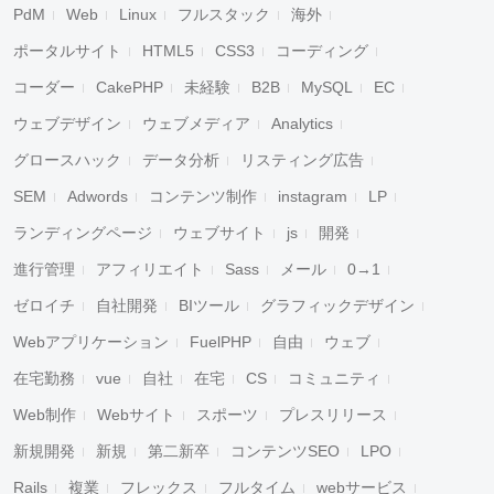
PdM
Web
Linux
フルスタック
海外
ポータルサイト
HTML5
CSS3
コーディング
コーダー
CakePHP
未経験
B2B
MySQL
EC
ウェブデザイン
ウェブメディア
Analytics
グロースハック
データ分析
リスティング広告
SEM
Adwords
コンテンツ制作
instagram
LP
ランディングページ
ウェブサイト
js
開発
進行管理
アフィリエイト
Sass
メール
0→1
ゼロイチ
自社開発
BIツール
グラフィックデザイン
Webアプリケーション
FuelPHP
自由
ウェブ
在宅勤務
vue
自社
在宅
CS
コミュニティ
Web制作
Webサイト
スポーツ
プレスリリース
新規開発
新規
第二新卒
コンテンツSEO
LPO
Rails
複業
フレックス
フルタイム
webサービス