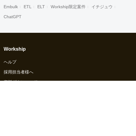
Embulk
ETL
ELT
Workship限定案件
イチジュウ
ChatGPT
Workship
ヘルプ
採用担当者様へ
資料ダウンロード
その他のサービス
Workship EVENT
Workship MAGAZINE
Workship CAREER