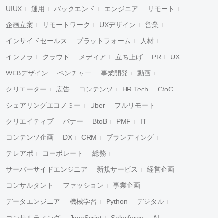
UIUX
運用
バックエンド
エンジニア
リモート
企画立案
リモートワーク
UXデザイン
営業
インサイドセールス
プラットフォーム
人材
インフラ
クラウド
メディア
立ち上げ
PR
UX
WEBデザイン
ベンチャー
事業開発
動画
クリエーター
広告
コンテンツ
HR Tech
CtoC
シェアリングエコノミー
Uber
フルリモート
クリエイティブ
バナー
BtoB
PMF
IT
コンテンツ企画
DX
CRM
ブランディング
テレアポ
コーポレート
総務
サーバーサイドエンジニア
新規サービス
経営企画
コンサルタント
ファッション
事業企画
データエンジニア
機械学習
Python
デジタル
コンサルティング
JavaScript
Salesforce
AI