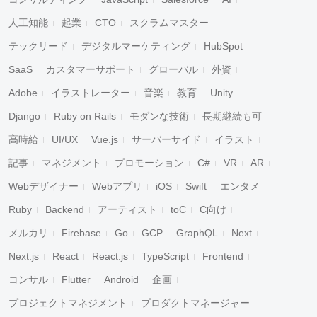
人工知能
起業
CTO
スクラムマスター
テックリード
デジタルマーケティング
HubSpot
SaaS
カスタマーサポート
グローバル
外資
Adobe
イラストレーター
音楽
教育
Unity
Django
Ruby on Rails
モダンな技術
長期継続も可
高時給
UI/UX
Vue.js
サーバーサイド
イラスト
記事
マネジメント
プロモーション
C#
VR
AR
Webデザイナー
Webアプリ
iOS
Swift
エンタメ
Ruby
Backend
アーティスト
toC
C向け
メルカリ
Firebase
Go
GCP
GraphQL
Next
Next.js
React
React.js
TypeScript
Frontend
コンサル
Flutter
Android
企画
プロジェクトマネジメント
プロダクトマネージャー