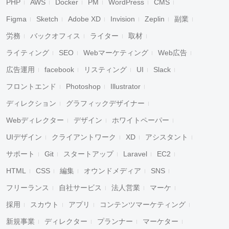
PHP
AWS
Docker
PM
WordPress
CMS
Figma
Sketch
Adobe XD
Invision
Zeplin
副業
労務
バックオフィス
ライター
取材
ライティング
SEO
Webマーケティング
Web広告
広告運用
facebook
リスティング
UI
Slack
フロントエンド
Photoshop
Illustrator
ディレクション
グラフィックデザイナー
Webディレクター
デザイン
ホワイトペーパー
UIデザイン
クライアントワーク
XD
アシスタント
サポート
Git
スタートアップ
Laravel
EC2
HTML
CSS
編集
オウンドメディア
SNS
フリーランス
自社サービス
法人営業
マーケ
採用
スカウト
アプリ
コンテンツマーケティング
新規事業
ディレクター
プランナー
マーケター