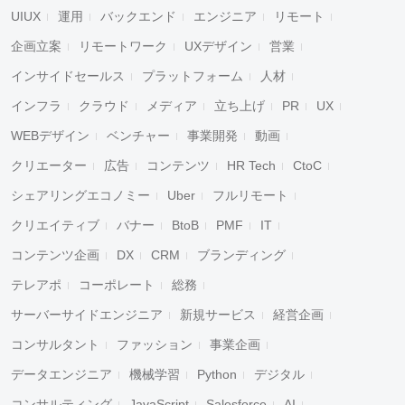
UIUX
運用
バックエンド
エンジニア
リモート
企画立案
リモートワーク
UXデザイン
営業
インサイドセールス
プラットフォーム
人材
インフラ
クラウド
メディア
立ち上げ
PR
UX
WEBデザイン
ベンチャー
事業開発
動画
クリエーター
広告
コンテンツ
HR Tech
CtoC
シェアリングエコノミー
Uber
フルリモート
クリエイティブ
バナー
BtoB
PMF
IT
コンテンツ企画
DX
CRM
ブランディング
テレアポ
コーポレート
総務
サーバーサイドエンジニア
新規サービス
経営企画
コンサルタント
ファッション
事業企画
データエンジニア
機械学習
Python
デジタル
コンサルティング
JavaScript
Salesforce
AI