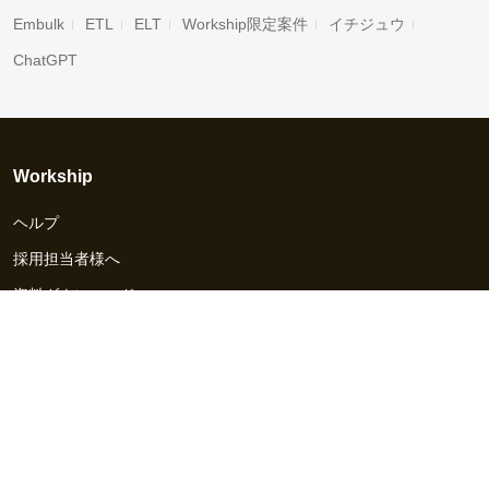
Embulk
ETL
ELT
Workship限定案件
イチジュウ
ChatGPT
Workship
ヘルプ
採用担当者様へ
資料ダウンロード
その他のサービス
Workship EVENT
Workship MAGAZINE
Workship CAREER