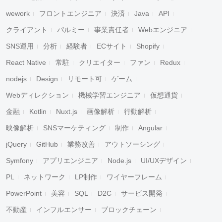
wework
フロントエンジニア
決済
Java
API
クライアント
パルミー
事業責任者
Webエンジニア
SNS運用
分析
経験者
ECサイト
Shopify
React Native
常駐
クリエイター
ファン
Redux
nodejs
Design
リモート可
ゲーム
Webディレクション
機械学習エンジニア
仮想通貨
金融
Kotlin
Nuxt.js
画像解析
行動解析
映像解析
SNSマーケティング
制作
Angular
jQuery
GitHub
業務改善
アウトソーシング
Symfony
アプリエンジニア
Node.js
UI/UXデザイン
PL
ネットワーク
LP制作
ワイヤーフレーム
PowerPoint
美容
SQL
D2C
サービス開発
不動産
インフルエンサー
ブロックチェーン