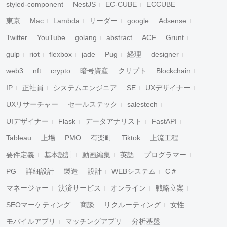
styled-component
NestJS
EC-CUBE
ECCUBE
東京
Mac
Lambda
リーダー
google
Adsense
Twitter
YouTube
golang
abstract
ACF
Grunt
gulp
riot
flexbox
jade
Pug
経理
designer
web3
nft
crypto
暗号資産
クリプト
Blockchain
IP
正社員
システムエンジニア
SE
UXデザイナー
UXリサーチャー
セールステック
salestech
UIデザイナー
Flask
データアナリスト
FastAPI
Tableau
上場
PMO
有楽町
Tiktok
上流工程
要件定義
基本設計
動画編集
英語
プログラマー
PG
詳細設計
製造
設計
WEBシステム
C＃
マネージャー
決済サービス
オンライン
戦略立案
SEOマーケティング
商談
リクルーティング
女性
モバイルアプリ
マッチングアプリ
分析基盤