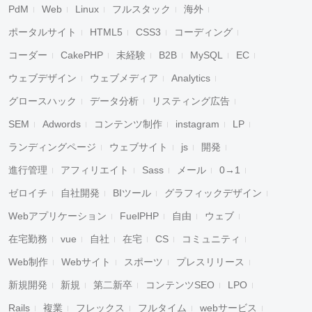
PdM
Web
Linux
フルスタック
海外
ポータルサイト
HTML5
CSS3
コーディング
コーダー
CakePHP
未経験
B2B
MySQL
EC
ウェブデザイン
ウェブメディア
Analytics
グロースハック
データ分析
リスティング広告
SEM
Adwords
コンテンツ制作
instagram
LP
ランディングページ
ウェブサイト
js
開発
進行管理
アフィリエイト
Sass
メール
0→1
ゼロイチ
自社開発
BIツール
グラフィックデザイン
Webアプリケーション
FuelPHP
自由
ウェブ
在宅勤務
vue
自社
在宅
CS
コミュニティ
Web制作
Webサイト
スポーツ
プレスリリース
新規開発
新規
第二新卒
コンテンツSEO
LPO
Rails
複業
フレックス
フルタイム
webサービス