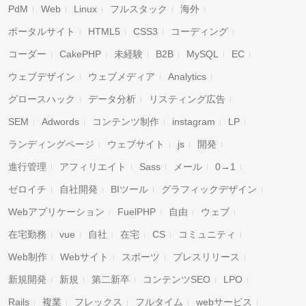
PdM
Web
Linux
フルスタック
海外
ポータルサイト
HTML5
CSS3
コーディング
コーダー
CakePHP
未経験
B2B
MySQL
EC
ウェブデザイン
ウェブメディア
Analytics
グロースハック
データ分析
リスティング広告
SEM
Adwords
コンテンツ制作
instagram
LP
ランディングページ
ウェブサイト
js
開発
進行管理
アフィリエイト
Sass
メール
0→1
ゼロイチ
自社開発
BIツール
グラフィックデザイン
Webアプリケーション
FuelPHP
自由
ウェブ
在宅勤務
vue
自社
在宅
CS
コミュニティ
Web制作
Webサイト
スポーツ
プレスリリース
新規開発
新規
第二新卒
コンテンツSEO
LPO
Rails
複業
フレックス
フルタイム
webサービス