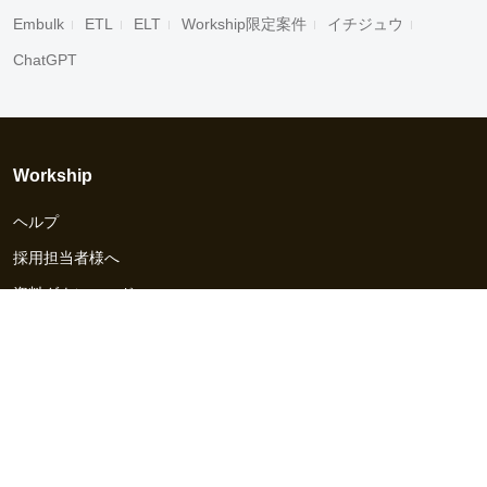
Embulk
ETL
ELT
Workship限定案件
イチジュウ
ChatGPT
Workship
ヘルプ
採用担当者様へ
資料ダウンロード
その他のサービス
Workship EVENT
Workship MAGAZINE
Workship CAREER