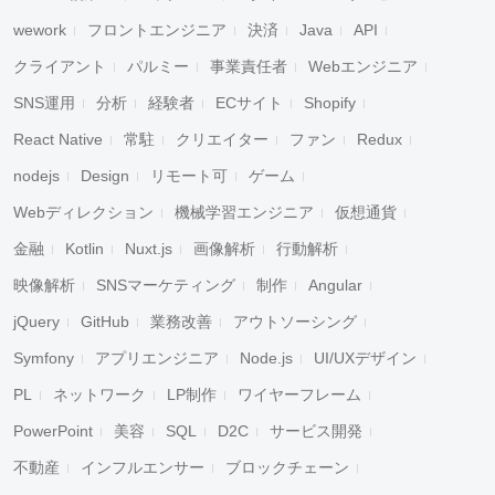
wework
フロントエンジニア
決済
Java
API
クライアント
パルミー
事業責任者
Webエンジニア
SNS運用
分析
経験者
ECサイト
Shopify
React Native
常駐
クリエイター
ファン
Redux
nodejs
Design
リモート可
ゲーム
Webディレクション
機械学習エンジニア
仮想通貨
金融
Kotlin
Nuxt.js
画像解析
行動解析
映像解析
SNSマーケティング
制作
Angular
jQuery
GitHub
業務改善
アウトソーシング
Symfony
アプリエンジニア
Node.js
UI/UXデザイン
PL
ネットワーク
LP制作
ワイヤーフレーム
PowerPoint
美容
SQL
D2C
サービス開発
不動産
インフルエンサー
ブロックチェーン