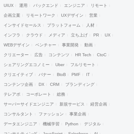
UIUX
運用
バックエンド
エンジニア
リモート
企画立案
リモートワーク
UXデザイン
営業
インサイドセールス
プラットフォーム
人材
インフラ
クラウド
メディア
立ち上げ
PR
UX
WEBデザイン
ベンチャー
事業開発
動画
クリエーター
広告
コンテンツ
HR Tech
CtoC
シェアリングエコノミー
Uber
フルリモート
クリエイティブ
バナー
BtoB
PMF
IT
コンテンツ企画
DX
CRM
ブランディング
テレアポ
コーポレート
総務
サーバーサイドエンジニア
新規サービス
経営企画
コンサルタント
ファッション
事業企画
データエンジニア
機械学習
Python
デジタル
コンサルティング
JavaScript
Salesforce
AI