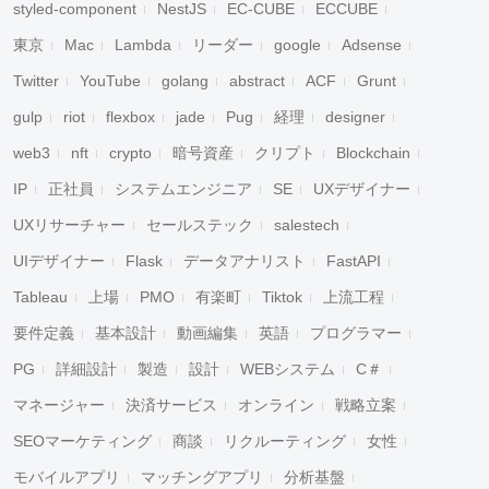
styled-component
NestJS
EC-CUBE
ECCUBE
東京
Mac
Lambda
リーダー
google
Adsense
Twitter
YouTube
golang
abstract
ACF
Grunt
gulp
riot
flexbox
jade
Pug
経理
designer
web3
nft
crypto
暗号資産
クリプト
Blockchain
IP
正社員
システムエンジニア
SE
UXデザイナー
UXリサーチャー
セールステック
salestech
UIデザイナー
Flask
データアナリスト
FastAPI
Tableau
上場
PMO
有楽町
Tiktok
上流工程
要件定義
基本設計
動画編集
英語
プログラマー
PG
詳細設計
製造
設計
WEBシステム
C＃
マネージャー
決済サービス
オンライン
戦略立案
SEOマーケティング
商談
リクルーティング
女性
モバイルアプリ
マッチングアプリ
分析基盤