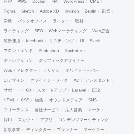
PHP
AWS
Docker
PM
WordPress
CMS
Figma
Sketch
Adobe XD
Invision
Zeplin
副業
労務
バックオフィス
ライター
取材
ライティング
SEO
Webマーケティング
Web広告
広告運用
facebook
リスティング
UI
Slack
フロントエンド
Photoshop
Illustrator
ディレクション
グラフィックデザイナー
Webディレクター
デザイン
ホワイトペーパー
UIデザイン
クライアントワーク
XD
アシスタント
サポート
Git
スタートアップ
Laravel
EC2
HTML
CSS
編集
オウンドメディア
SNS
フリーランス
自社サービス
法人営業
マーケ
採用
スカウト
アプリ
コンテンツマーケティング
新規事業
ディレクター
プランナー
マーケター