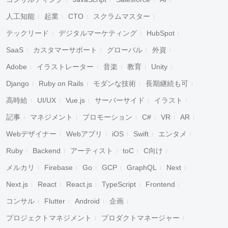
人工知能
起業
CTO
スクラムマスター
テックリード
デジタルマーケティング
HubSpot
SaaS
カスタマーサポート
グローバル
外資
Adobe
イラストレーター
音楽
教育
Unity
Django
Ruby on Rails
モダンな技術
長期継続も可
高時給
UI/UX
Vue.js
サーバーサイド
イラスト
記事
マネジメント
プロモーション
C#
VR
AR
Webデザイナー
Webアプリ
iOS
Swift
エンタメ
Ruby
Backend
アーティスト
toC
C向け
メルカリ
Firebase
Go
GCP
GraphQL
Next
Next.js
React
React.js
TypeScript
Frontend
コンサル
Flutter
Android
企画
プロジェクトマネジメント
プロダクトマネージャー