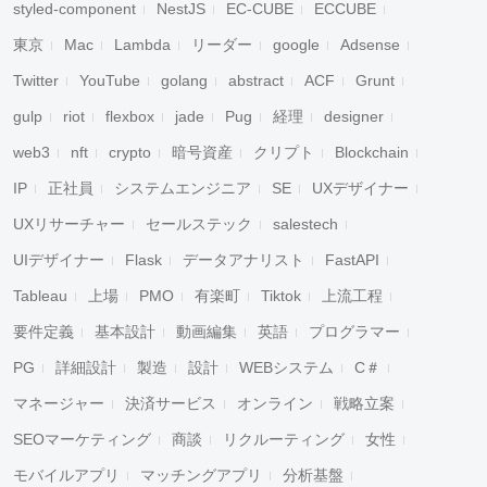
styled-component
NestJS
EC-CUBE
ECCUBE
東京
Mac
Lambda
リーダー
google
Adsense
Twitter
YouTube
golang
abstract
ACF
Grunt
gulp
riot
flexbox
jade
Pug
経理
designer
web3
nft
crypto
暗号資産
クリプト
Blockchain
IP
正社員
システムエンジニア
SE
UXデザイナー
UXリサーチャー
セールステック
salestech
UIデザイナー
Flask
データアナリスト
FastAPI
Tableau
上場
PMO
有楽町
Tiktok
上流工程
要件定義
基本設計
動画編集
英語
プログラマー
PG
詳細設計
製造
設計
WEBシステム
C＃
マネージャー
決済サービス
オンライン
戦略立案
SEOマーケティング
商談
リクルーティング
女性
モバイルアプリ
マッチングアプリ
分析基盤