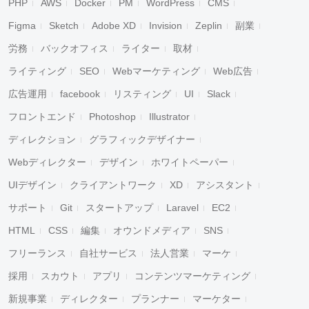
PHP
AWS
Docker
PM
WordPress
CMS
Figma
Sketch
Adobe XD
Invision
Zeplin
副業
労務
バックオフィス
ライター
取材
ライティング
SEO
Webマーケティング
Web広告
広告運用
facebook
リスティング
UI
Slack
フロントエンド
Photoshop
Illustrator
ディレクション
グラフィックデザイナー
Webディレクター
デザイン
ホワイトペーパー
UIデザイン
クライアントワーク
XD
アシスタント
サポート
Git
スタートアップ
Laravel
EC2
HTML
CSS
編集
オウンドメディア
SNS
フリーランス
自社サービス
法人営業
マーケ
採用
スカウト
アプリ
コンテンツマーケティング
新規事業
ディレクター
プランナー
マーケター