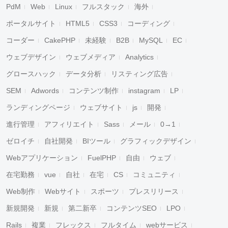
PdM
Web
Linux
フルスタック
海外
ポータルサイト
HTML5
CSS3
コーディング
コーダー
CakePHP
未経験
B2B
MySQL
EC
ウェブデザイン
ウェブメディア
Analytics
グロースハック
データ分析
リスティング広告
SEM
Adwords
コンテンツ制作
instagram
LP
ランディングページ
ウェブサイト
js
開発
進行管理
アフィリエイト
Sass
メール
0→1
ゼロイチ
自社開発
BIツール
グラフィックデザイン
Webアプリケーション
FuelPHP
自由
ウェブ
在宅勤務
vue
自社
在宅
CS
コミュニティ
Web制作
Webサイト
スポーツ
プレスリリース
新規開発
新規
第二新卒
コンテンツSEO
LPO
Rails
複業
フレックス
フルタイム
webサービス