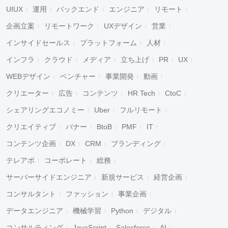
UIUX
運用
バックエンド
エンジニア
リモート
企画立案
リモートワーク
UXデザイン
営業
インサイドセールス
プラットフォーム
人材
インフラ
クラウド
メディア
立ち上げ
PR
UX
WEBデザイン
ベンチャー
事業開発
動画
クリエーター
広告
コンテンツ
HR Tech
CtoC
シェアリングエコノミー
Uber
フルリモート
クリエイティブ
バナー
BtoB
PMF
IT
コンテンツ企画
DX
CRM
ブランディング
テレアポ
コーポレート
総務
サーバーサイドエンジニア
新規サービス
経営企画
コンサルタント
ファッション
事業企画
データエンジニア
機械学習
Python
デジタル
コンサルティング
JavaScript
Salesforce
AI