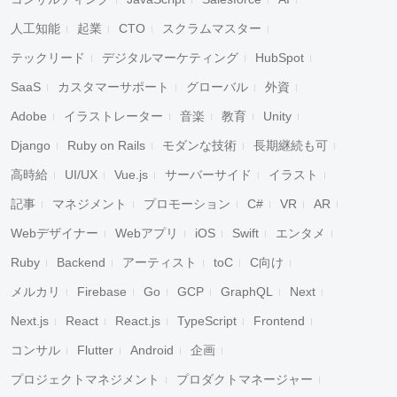
人工知能
起業
CTO
スクラムマスター
テックリード
デジタルマーケティング
HubSpot
SaaS
カスタマーサポート
グローバル
外資
Adobe
イラストレーター
音楽
教育
Unity
Django
Ruby on Rails
モダンな技術
長期継続も可
高時給
UI/UX
Vue.js
サーバーサイド
イラスト
記事
マネジメント
プロモーション
C#
VR
AR
Webデザイナー
Webアプリ
iOS
Swift
エンタメ
Ruby
Backend
アーティスト
toC
C向け
メルカリ
Firebase
Go
GCP
GraphQL
Next
Next.js
React
React.js
TypeScript
Frontend
コンサル
Flutter
Android
企画
プロジェクトマネジメント
プロダクトマネージャー