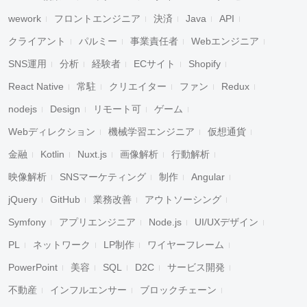
wework
フロントエンジニア
決済
Java
API
クライアント
パルミー
事業責任者
Webエンジニア
SNS運用
分析
経験者
ECサイト
Shopify
React Native
常駐
クリエイター
ファン
Redux
nodejs
Design
リモート可
ゲーム
Webディレクション
機械学習エンジニア
仮想通貨
金融
Kotlin
Nuxt.js
画像解析
行動解析
映像解析
SNSマーケティング
制作
Angular
jQuery
GitHub
業務改善
アウトソーシング
Symfony
アプリエンジニア
Node.js
UI/UXデザイン
PL
ネットワーク
LP制作
ワイヤーフレーム
PowerPoint
美容
SQL
D2C
サービス開発
不動産
インフルエンサー
ブロックチェーン