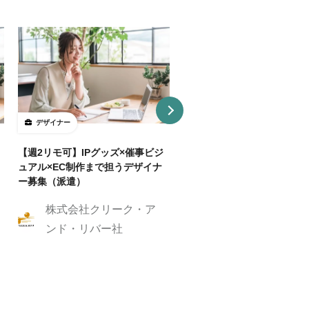
デザイナー
デザイナー
【週2リモ可】IPグッズ×催事ビジ
【週32H～/フルリモ】教育
ュアル×EC制作まで担うデザイナ
プロダクトを持つ企業でUI/
ー募集（派遣）
イナー
株式会社クリーク・ア
株式会社クリーク
ンド・リバー社
ンド・リバー社