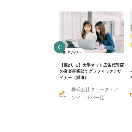
ザイナー
デザイナー
4～5勤務】ネット証券会社で
【週2リモ】大手ネット広告代理店
UXデザイン・ディレクション！
の音楽事業部でグラフィックデザ
イナー（派遣）
株式会社クリーク・ア
株式会社クリーク・ア
ンド・リバー社
ンド・リバー社