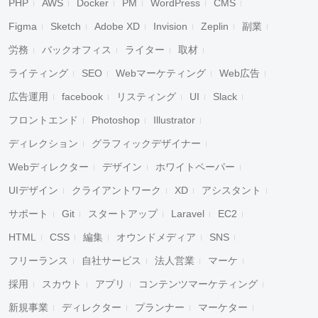
PHP
AWS
Docker
PM
WordPress
CMS
Figma
Sketch
Adobe XD
Invision
Zeplin
副業
労務
バックオフィス
ライター
取材
ライティング
SEO
Webマーケティング
Web広告
広告運用
facebook
リスティング
UI
Slack
フロントエンド
Photoshop
Illustrator
ディレクション
グラフィックデザイナー
Webディレクター
デザイン
ホワイトペーパー
UIデザイン
クライアントワーク
XD
アシスタント
サポート
Git
スタートアップ
Laravel
EC2
HTML
CSS
編集
オウンドメディア
SNS
フリーランス
自社サービス
法人営業
マーケ
採用
スカウト
アプリ
コンテンツマーケティング
新規事業
ディレクター
プランナー
マーケター