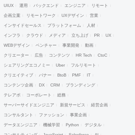
UIUX
運用
バックエンド
エンジニア
リモート
企画立案
リモートワーク
UXデザイン
営業
インサイドセールス
プラットフォーム
人材
インフラ
クラウド
メディア
立ち上げ
PR
UX
WEBデザイン
ベンチャー
事業開発
動画
クリエーター
広告
コンテンツ
HR Tech
CtoC
シェアリングエコノミー
Uber
フルリモート
クリエイティブ
バナー
BtoB
PMF
IT
コンテンツ企画
DX
CRM
ブランディング
テレアポ
コーポレート
総務
サーバーサイドエンジニア
新規サービス
経営企画
コンサルタント
ファッション
事業企画
データエンジニア
機械学習
Python
デジタル
コンサルティング
JavaScript
Salesforce
AI