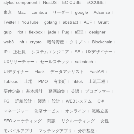
styled-component
NestJS
EC-CUBE
ECCUBE
東京
Mac
Lambda
リーダー
google
Adsense
Twitter
YouTube
golang
abstract
ACF
Grunt
gulp
riot
flexbox
jade
Pug
経理
designer
web3
nft
crypto
暗号資産
クリプト
Blockchain
IP
正社員
システムエンジニア
SE
UXデザイナー
UXリサーチャー
セールステック
salestech
UIデザイナー
Flask
データアナリスト
FastAPI
Tableau
上場
PMO
有楽町
Tiktok
上流工程
要件定義
基本設計
動画編集
英語
プログラマー
PG
詳細設計
製造
設計
WEBシステム
C＃
マネージャー
決済サービス
オンライン
戦略立案
SEOマーケティング
商談
リクルーティング
女性
モバイルアプリ
マッチングアプリ
分析基盤