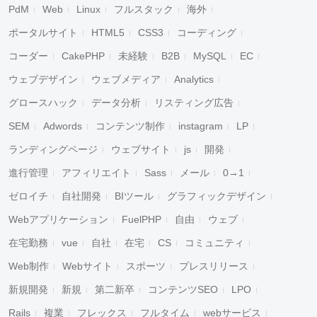
PdM
Web
Linux
フルスタック
海外
ポータルサイト
HTML5
CSS3
コーディング
コーダー
CakePHP
未経験
B2B
MySQL
EC
ウェブデザイン
ウェブメディア
Analytics
グロースハック
データ分析
リスティング広告
SEM
Adwords
コンテンツ制作
instagram
LP
ランディングページ
ウェブサイト
js
開発
進行管理
アフィリエイト
Sass
メール
0→1
ゼロイチ
自社開発
BIツール
グラフィックデザイン
Webアプリケーション
FuelPHP
自由
ウェブ
在宅勤務
vue
自社
在宅
CS
コミュニティ
Web制作
Webサイト
スポーツ
プレスリリース
新規開発
新規
第二新卒
コンテンツSEO
LPO
Rails
複業
フレックス
フルタイム
webサービス