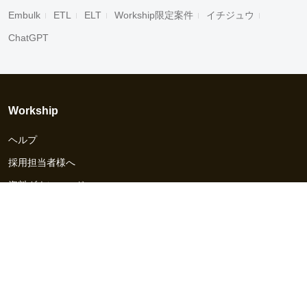
Embulk
ETL
ELT
Workship限定案件
イチジュウ
ChatGPT
Workship
ヘルプ
採用担当者様へ
資料ダウンロード
その他のサービス
Workship EVENT
Workship MAGAZINE
Workship CAREER