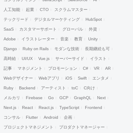
人工知能
起業
CTO
スクラムマスター
テックリード
デジタルマーケティング
HubSpot
SaaS
カスタマーサポート
グローバル
外資
Adobe
イラストレーター
音楽
教育
Unity
Django
Ruby on Rails
モダンな技術
長期継続も可
高時給
UI/UX
Vue.js
サーバーサイド
イラスト
記事
マネジメント
プロモーション
C#
VR
AR
Webデザイナー
Webアプリ
iOS
Swift
エンタメ
Ruby
Backend
アーティスト
toC
C向け
メルカリ
Firebase
Go
GCP
GraphQL
Next
Next.js
React
React.js
TypeScript
Frontend
コンサル
Flutter
Android
企画
プロジェクトマネジメント
プロダクトマネージャー