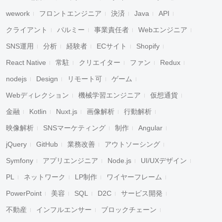
wework
フロントエンジニア
決済
Java
API
クライアント
パルミー
事業責任者
Webエンジニア
SNS運用
分析
経験者
ECサイト
Shopify
React Native
常駐
クリエイター
ファン
Redux
nodejs
Design
リモート可
ゲーム
Webディレクション
機械学習エンジニア
仮想通貨
金融
Kotlin
Nuxt.js
画像解析
行動解析
映像解析
SNSマーケティング
制作
Angular
jQuery
GitHub
業務改善
アウトソーシング
Symfony
アプリエンジニア
Node.js
UI/UXデザイン
PL
ネットワーク
LP制作
ワイヤーフレーム
PowerPoint
美容
SQL
D2C
サービス開発
不動産
インフルエンサー
ブロックチェーン