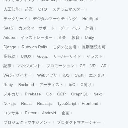
人工知能
起業
CTO
スクラムマスター
テックリード
デジタルマーケティング
HubSpot
SaaS
カスタマーサポート
グローバル
外資
Adobe
イラストレーター
音楽
教育
Unity
Django
Ruby on Rails
モダンな技術
長期継続も可
高時給
UI/UX
Vue.js
サーバーサイド
イラスト
記事
マネジメント
プロモーション
C#
VR
AR
Webデザイナー
Webアプリ
iOS
Swift
エンタメ
Ruby
Backend
アーティスト
toC
C向け
メルカリ
Firebase
Go
GCP
GraphQL
Next
Next.js
React
React.js
TypeScript
Frontend
コンサル
Flutter
Android
企画
プロジェクトマネジメント
プロダクトマネージャー