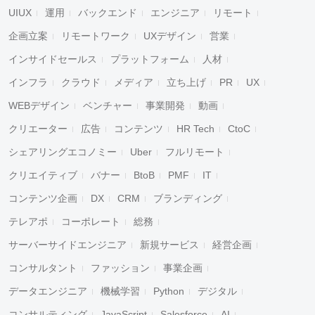
UIUX
運用
バックエンド
エンジニア
リモート
企画立案
リモートワーク
UXデザイン
営業
インサイドセールス
プラットフォーム
人材
インフラ
クラウド
メディア
立ち上げ
PR
UX
WEBデザイン
ベンチャー
事業開発
動画
クリエーター
広告
コンテンツ
HR Tech
CtoC
シェアリングエコノミー
Uber
フルリモート
クリエイティブ
バナー
BtoB
PMF
IT
コンテンツ企画
DX
CRM
ブランディング
テレアポ
コーポレート
総務
サーバーサイドエンジニア
新規サービス
経営企画
コンサルタント
ファッション
事業企画
データエンジニア
機械学習
Python
デジタル
コンサルティング
JavaScript
Salesforce
AI