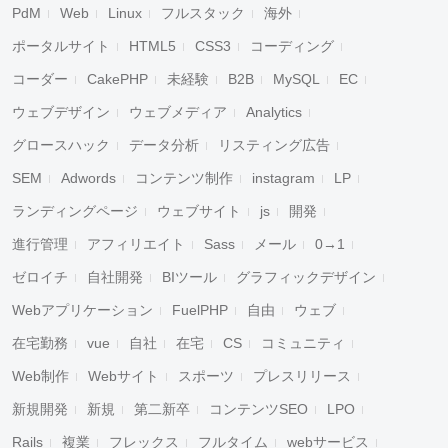
PdM
Web
Linux
フルスタック
海外
ポータルサイト
HTML5
CSS3
コーディング
コーダー
CakePHP
未経験
B2B
MySQL
EC
ウェブデザイン
ウェブメディア
Analytics
グロースハック
データ分析
リスティング広告
SEM
Adwords
コンテンツ制作
instagram
LP
ランディングページ
ウェブサイト
js
開発
進行管理
アフィリエイト
Sass
メール
0→1
ゼロイチ
自社開発
BIツール
グラフィックデザイン
Webアプリケーション
FuelPHP
自由
ウェブ
在宅勤務
vue
自社
在宅
CS
コミュニティ
Web制作
Webサイト
スポーツ
プレスリリース
新規開発
新規
第二新卒
コンテンツSEO
LPO
Rails
複業
フレックス
フルタイム
webサービス