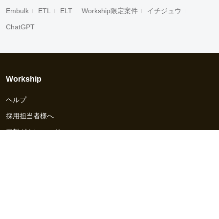
Embulk
ETL
ELT
Workship限定案件
イチジュウ
ChatGPT
Workship
ヘルプ
採用担当者様へ
資料ダウンロード
その他のサービス
Workship EVENT
Workship MAGAZINE
Workship CAREER