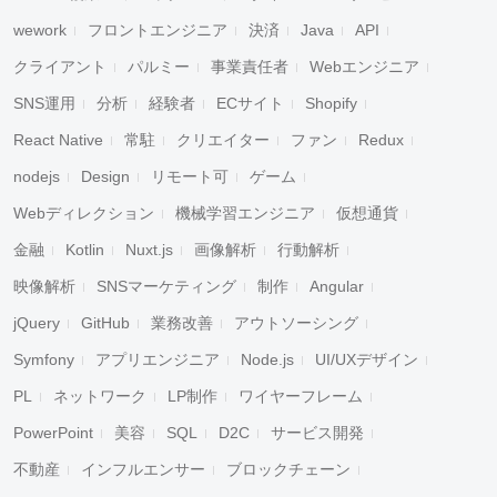
wework
フロントエンジニア
決済
Java
API
クライアント
パルミー
事業責任者
Webエンジニア
SNS運用
分析
経験者
ECサイト
Shopify
React Native
常駐
クリエイター
ファン
Redux
nodejs
Design
リモート可
ゲーム
Webディレクション
機械学習エンジニア
仮想通貨
金融
Kotlin
Nuxt.js
画像解析
行動解析
映像解析
SNSマーケティング
制作
Angular
jQuery
GitHub
業務改善
アウトソーシング
Symfony
アプリエンジニア
Node.js
UI/UXデザイン
PL
ネットワーク
LP制作
ワイヤーフレーム
PowerPoint
美容
SQL
D2C
サービス開発
不動産
インフルエンサー
ブロックチェーン