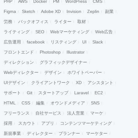
PHP
AWS
Docker
PM
WordPress
CMS
Figma
Sketch
Adobe XD
Invision
Zeplin
副業
労務
バックオフィス
ライター
取材
ライティング
SEO
Webマーケティング
Web広告
広告運用
facebook
リスティング
UI
Slack
フロントエンド
Photoshop
Illustrator
ディレクション
グラフィックデザイナー
Webディレクター
デザイン
ホワイトペーパー
UIデザイン
クライアントワーク
XD
アシスタント
サポート
Git
スタートアップ
Laravel
EC2
HTML
CSS
編集
オウンドメディア
SNS
フリーランス
自社サービス
法人営業
マーケ
採用
スカウト
アプリ
コンテンツマーケティング
新規事業
ディレクター
プランナー
マーケター