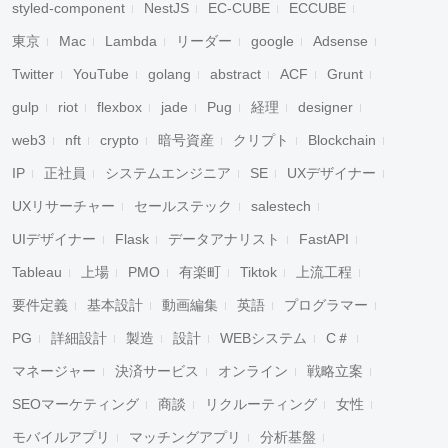
styled-component
NestJS
EC-CUBE
ECCUBE
東京
Mac
Lambda
リーダー
google
Adsense
Twitter
YouTube
golang
abstract
ACF
Grunt
gulp
riot
flexbox
jade
Pug
経理
designer
web3
nft
crypto
暗号資産
クリプト
Blockchain
IP
正社員
システムエンジニア
SE
UXデザイナー
UXリサーチャー
セールステック
salestech
UIデザイナー
Flask
データアナリスト
FastAPI
Tableau
上場
PMO
有楽町
Tiktok
上流工程
要件定義
基本設計
動画編集
英語
プログラマー
PG
詳細設計
製造
設計
WEBシステム
C＃
マネージャー
決済サービス
オンライン
戦略立案
SEOマーケティング
商談
リクルーティング
女性
モバイルアプリ
マッチングアプリ
分析基盤