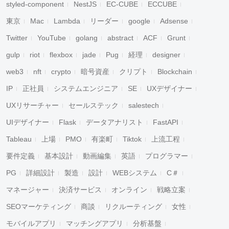
styled-component
NestJS
EC-CUBE
ECCUBE
東京
Mac
Lambda
リーダー
google
Adsense
Twitter
YouTube
golang
abstract
ACF
Grunt
gulp
riot
flexbox
jade
Pug
経理
designer
web3
nft
crypto
暗号資産
クリプト
Blockchain
IP
正社員
システムエンジニア
SE
UXデザイナー
UXリサーチャー
セールステック
salestech
UIデザイナー
Flask
データアナリスト
FastAPI
Tableau
上場
PMO
有楽町
Tiktok
上流工程
要件定義
基本設計
動画編集
英語
プログラマー
PG
詳細設計
製造
設計
WEBシステム
C＃
マネージャー
決済サービス
オンライン
戦略立案
SEOマーケティング
商談
リクルーティング
女性
モバイルアプリ
マッチングアプリ
分析基盤