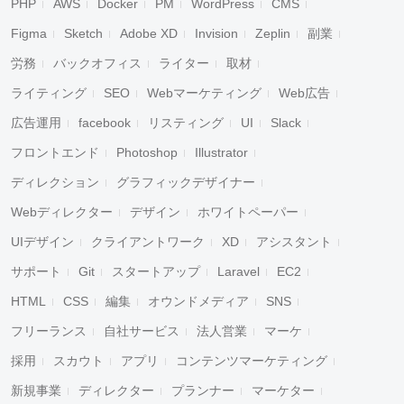
PHP
AWS
Docker
PM
WordPress
CMS
Figma
Sketch
Adobe XD
Invision
Zeplin
副業
労務
バックオフィス
ライター
取材
ライティング
SEO
Webマーケティング
Web広告
広告運用
facebook
リスティング
UI
Slack
フロントエンド
Photoshop
Illustrator
ディレクション
グラフィックデザイナー
Webディレクター
デザイン
ホワイトペーパー
UIデザイン
クライアントワーク
XD
アシスタント
サポート
Git
スタートアップ
Laravel
EC2
HTML
CSS
編集
オウンドメディア
SNS
フリーランス
自社サービス
法人営業
マーケ
採用
スカウト
アプリ
コンテンツマーケティング
新規事業
ディレクター
プランナー
マーケター