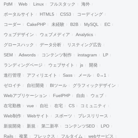
PdM
Web
Linux
フルスタック
海外
ポータルサイト
HTML5
CSS3
コーディング
コーダー
CakePHP
未経験
B2B
MySQL
EC
ウェブデザイン
ウェブメディア
Analytics
グロースハック
データ分析
リスティング広告
SEM
Adwords
コンテンツ制作
instagram
LP
ランディングページ
ウェブサイト
js
開発
進行管理
アフィリエイト
Sass
メール
0→1
ゼロイチ
自社開発
BIツール
グラフィックデザイン
Webアプリケーション
FuelPHP
自由
ウェブ
在宅勤務
vue
自社
在宅
CS
コミュニティ
Web制作
Webサイト
スポーツ
プレスリリース
新規開発
新規
第二新卒
コンテンツSEO
LPO
Rails
複業
フレックス
フルタイム
webサービス