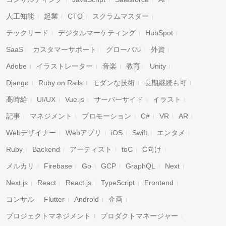
人工知能
起業
CTO
スクラムマスター
テックリード
デジタルマーケティング
HubSpot
SaaS
カスタマーサポート
グローバル
外資
Adobe
イラストレーター
音楽
教育
Unity
Django
Ruby on Rails
モダンな技術
長期継続も可
高時給
UI/UX
Vue.js
サーバーサイド
イラスト
記事
マネジメント
プロモーション
C#
VR
AR
Webデザイナー
Webアプリ
iOS
Swift
エンタメ
Ruby
Backend
アーティスト
toC
C向け
メルカリ
Firebase
Go
GCP
GraphQL
Next
Next.js
React
React.js
TypeScript
Frontend
コンサル
Flutter
Android
企画
プロジェクトマネジメント
プロダクトマネージャー