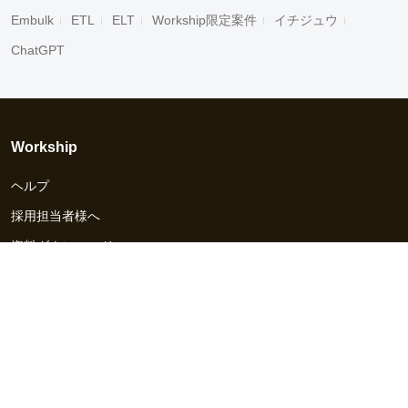
Embulk
ETL
ELT
Workship限定案件
イチジュウ
ChatGPT
Workship
ヘルプ
採用担当者様へ
資料ダウンロード
その他のサービス
Workship EVENT
Workship MAGAZINE
Workship CAREER