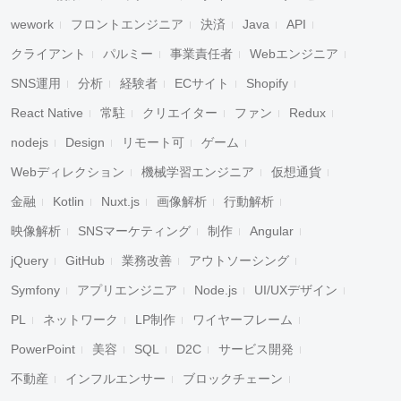
wework
フロントエンジニア
決済
Java
API
クライアント
パルミー
事業責任者
Webエンジニア
SNS運用
分析
経験者
ECサイト
Shopify
React Native
常駐
クリエイター
ファン
Redux
nodejs
Design
リモート可
ゲーム
Webディレクション
機械学習エンジニア
仮想通貨
金融
Kotlin
Nuxt.js
画像解析
行動解析
映像解析
SNSマーケティング
制作
Angular
jQuery
GitHub
業務改善
アウトソーシング
Symfony
アプリエンジニア
Node.js
UI/UXデザイン
PL
ネットワーク
LP制作
ワイヤーフレーム
PowerPoint
美容
SQL
D2C
サービス開発
不動産
インフルエンサー
ブロックチェーン