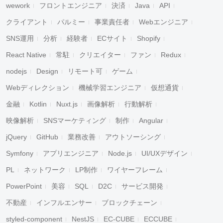
wework
フロントエンジニア
決済
Java
API
クライアント
パルミー
事業責任者
Webエンジニア
SNS運用
分析
経験者
ECサイト
Shopify
React Native
常駐
クリエイター
ファン
Redux
nodejs
Design
リモート可
ゲーム
Webディレクション
機械学習エンジニア
仮想通貨
金融
Kotlin
Nuxt.js
画像解析
行動解析
映像解析
SNSマーケティング
制作
Angular
jQuery
GitHub
業務改善
アウトソーシング
Symfony
アプリエンジニア
Node.js
UI/UXデザイン
PL
ネットワーク
LP制作
ワイヤーフレーム
PowerPoint
美容
SQL
D2C
サービス開発
不動産
インフルエンサー
ブロックチェーン
styled-component
NestJS
EC-CUBE
ECCUBE