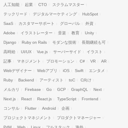
人工知能
起業
CTO
スクラムマスター
テックリード
デジタルマーケティング
HubSpot
SaaS
カスタマーサポート
グローバル
外資
Adobe
イラストレーター
音楽
教育
Unity
Django
Ruby on Rails
モダンな技術
長期継続も可
高時給
UI/UX
Vue.js
サーバーサイド
イラスト
記事
マネジメント
プロモーション
C#
VR
AR
Webデザイナー
Webアプリ
iOS
Swift
エンタメ
Ruby
Backend
アーティスト
toC
C向け
メルカリ
Firebase
Go
GCP
GraphQL
Next
Next.js
React
React.js
TypeScript
Frontend
コンサル
Flutter
Android
企画
プロジェクトマネジメント
プロダクトマネージャー
PdM
Web
Linux
フルスタック
海外