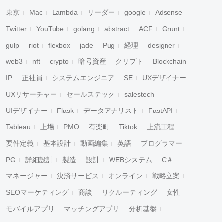
東京
Mac
Lambda
リーダー
google
Adsense
Twitter
YouTube
golang
abstract
ACF
Grunt
gulp
riot
flexbox
jade
Pug
経理
designer
web3
nft
crypto
暗号資産
クリプト
Blockchain
IP
正社員
システムエンジニア
SE
UXデザイナー
UXリサーチャー
セールステック
salestech
UIデザイナー
Flask
データアナリスト
FastAPI
Tableau
上場
PMO
有楽町
Tiktok
上流工程
要件定義
基本設計
動画編集
英語
プログラマー
PG
詳細設計
製造
設計
WEBシステム
C＃
マネージャー
決済サービス
オンライン
戦略立案
SEOマーケティング
商談
リクルーティング
女性
モバイルアプリ
マッチングアプリ
分析基盤