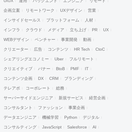
UIUX
運用
バックエンド
エンジニア
リモート
企画立案
リモートワーク
UXデザイン
営業
インサイドセールス
プラットフォーム
人材
インフラ
クラウド
メディア
立ち上げ
PR
UX
WEBデザイン
ベンチャー
事業開発
動画
クリエーター
広告
コンテンツ
HR Tech
CtoC
シェアリングエコノミー
Uber
フルリモート
クリエイティブ
バナー
BtoB
PMF
IT
コンテンツ企画
DX
CRM
ブランディング
テレアポ
コーポレート
総務
サーバーサイドエンジニア
新規サービス
経営企画
コンサルタント
ファッション
事業企画
データエンジニア
機械学習
Python
デジタル
コンサルティング
JavaScript
Salesforce
AI