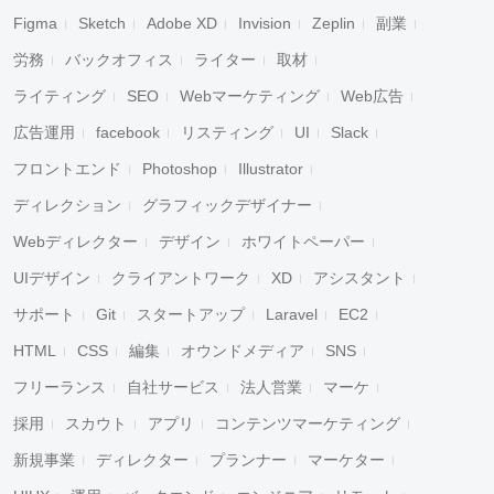
Figma
Sketch
Adobe XD
Invision
Zeplin
副業
労務
バックオフィス
ライター
取材
ライティング
SEO
Webマーケティング
Web広告
広告運用
facebook
リスティング
UI
Slack
フロントエンド
Photoshop
Illustrator
ディレクション
グラフィックデザイナー
Webディレクター
デザイン
ホワイトペーパー
UIデザイン
クライアントワーク
XD
アシスタント
サポート
Git
スタートアップ
Laravel
EC2
HTML
CSS
編集
オウンドメディア
SNS
フリーランス
自社サービス
法人営業
マーケ
採用
スカウト
アプリ
コンテンツマーケティング
新規事業
ディレクター
プランナー
マーケター