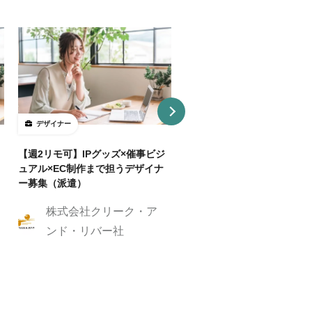
デザイナー
デザイナー
【週2リモ可】IPグッズ×催事ビジ
【週32H～/フルリモ】教育
ュアル×EC制作まで担うデザイナ
プロダクトを持つ企業でUI/
ー募集（派遣）
イナー
株式会社クリーク・ア
株式会社クリーク
ンド・リバー社
ンド・リバー社