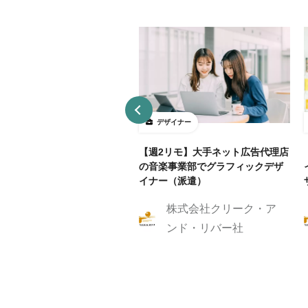
ザイナー
デザイナー
4～5勤務】ネット証券会社で
【週2リモ】大手ネット広告代理店
UXデザイン・ディレクション！
の音楽事業部でグラフィックデザ
イナー（派遣）
株式会社クリーク・ア
株式会社クリーク・ア
ンド・リバー社
ンド・リバー社